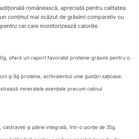
adițională românească, apreciată pentru calitatea
 un conținut mai scăzut de grăsimi comparativ cu
pentru cei care monitorizează caloriile.
00g, oferă un raport favorabil proteine-grăsimi pentru o
rii și 9g proteine, echivalentul unei gustări sațioase.
strează mineralele esențiale precum calciul
.
 castraveți și pâine integrală, într-o porție de 35g.