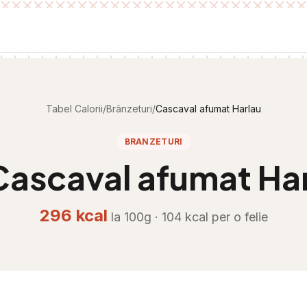
Tabel Calorii
/
Brânzeturi
/
Cascaval afumat Harlau
BRANZETURI
Cascaval afumat Ha
296
kcal
la 100g ·
104
kcal per
o felie