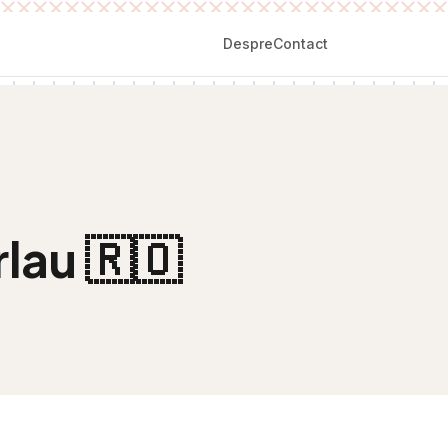
Despre
Contact
rlau
🇷🇴