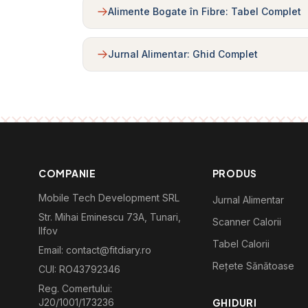
Alimente Bogate în Fibre: Tabel Complet
Jurnal Alimentar: Ghid Complet
COMPANIE
PRODUS
Mobile Tech Development SRL
Jurnal Alimentar
Str. Mihai Eminescu 73A, Tunari,
Scanner Calorii
Ilfov
Tabel Calorii
Email: contact@fitdiary.ro
Rețete Sănătoase
CUI: RO43792346
Reg. Comertului:
J20/1001/173236
GHIDURI