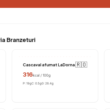
ria
Branzeturi
🇷🇴
Cascaval afumat LaDorna
316
kcal / 100g
P:
19
g
C:
0.5
g
G:
26.4
g