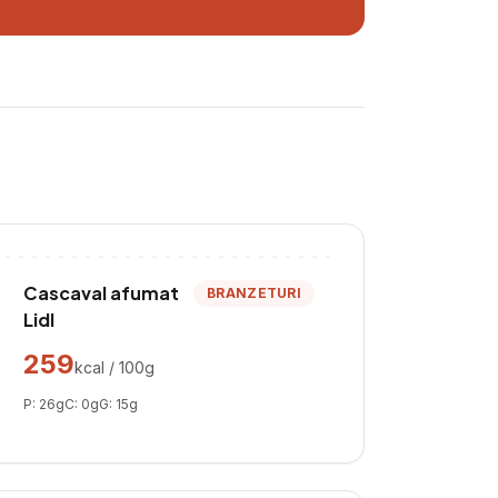
Cascaval afumat
BRANZETURI
Lidl
259
kcal / 100g
P:
26
g
C:
0
g
G:
15
g