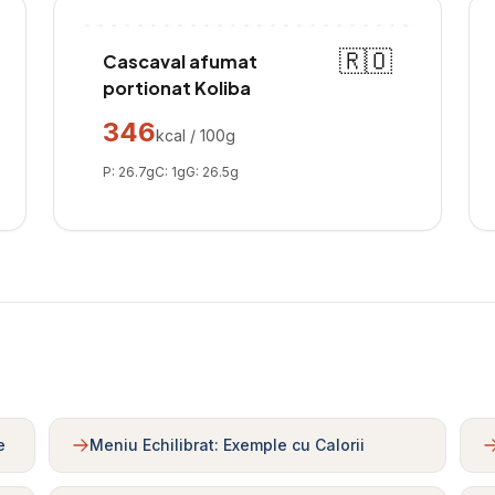
🇷🇴
Cascaval afumat
portionat Koliba
346
kcal / 100g
P:
26.7
g
C:
1
g
G:
26.5
g
e
Meniu Echilibrat: Exemple cu Calorii