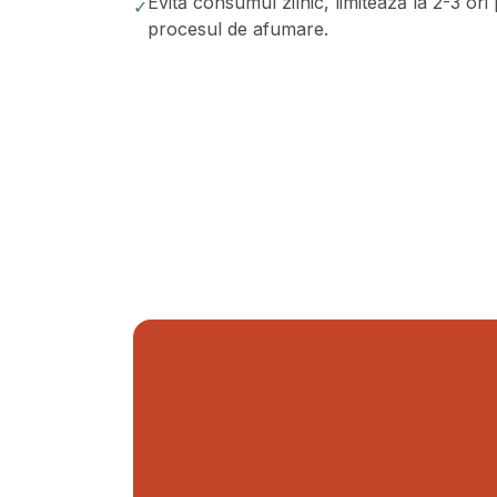
Evită consumul zilnic, limitează la 2-3 o
✓
procesul de afumare.