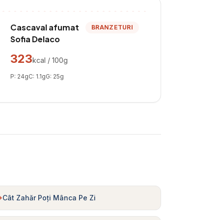
Cascaval afumat
BRANZETURI
Sofia Delaco
323
kcal / 100g
P:
24
g
C:
1.1
g
G:
25
g
Cât Zahăr Poți Mânca Pe Zi