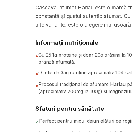
Cascaval afumat Harlau este o marcă tr
constantă și gustul autentic afumat. Cu
alte variante, este o alegere mai ușoară 
Informații nutriționale
Cu 25.1g proteine și doar 20g grăsimi la 1
●
brânză afumată.
O felie de 35g conține aproximativ 104 calo
●
Procesul tradițional de afumare Harlau pă
●
(aproximativ 700mg la 100g) și magneziul
Sfaturi pentru sănătate
Perfect pentru micul dejun alături de roșii,
✓