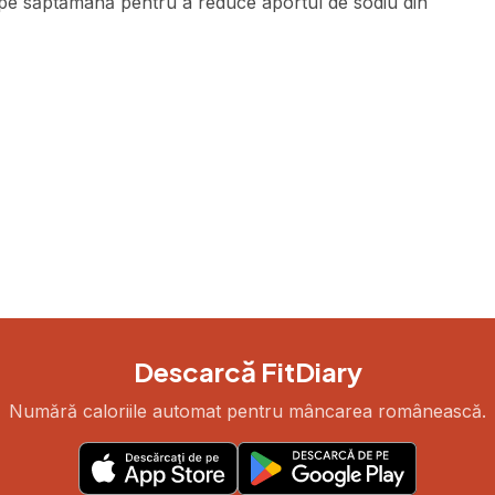
ri pe săptămână pentru a reduce aportul de sodiu din
Descarcă FitDiary
Numără caloriile automat pentru mâncarea românească.