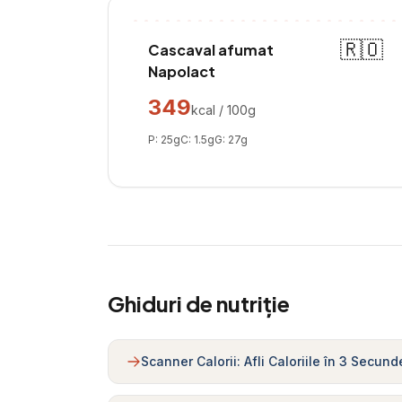
🇷🇴
Cascaval afumat
Napolact
349
kcal / 100g
P:
25
g
C:
1.5
g
G:
27
g
Ghiduri de nutriție
Scanner Calorii: Afli Caloriile în 3 Secund