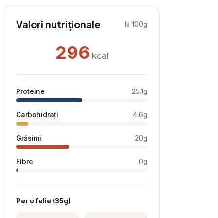
Valori nutriționale
la 100g
296
kcal
Proteine
25.1
g
Carbohidrați
4.6
g
Grăsimi
20
g
Fibre
0
g
Per
o felie
(
35
g)