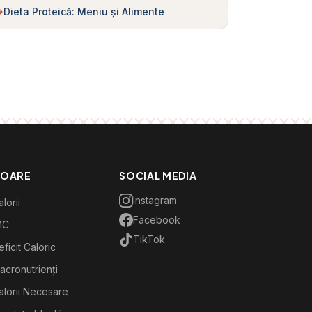
Dieta Proteică: Meniu și Alimente
TOARE
SOCIAL MEDIA
Instagram
lorii
Facebook
MC
TikTok
ficit Caloric
acronutrienți
alorii Necesare