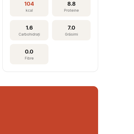
104
8.8
kcal
Proteine
1.6
7.0
Carbohidrați
Grăsimi
0.0
Fibre