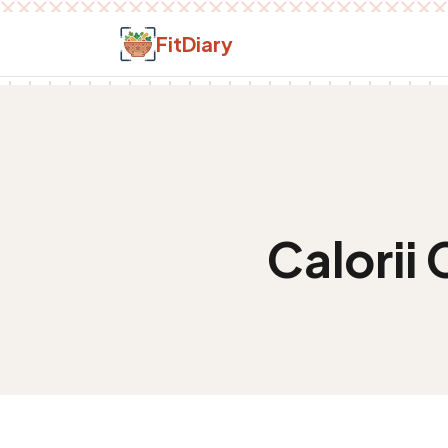
Salt la conținut
FitDiary
Calorii