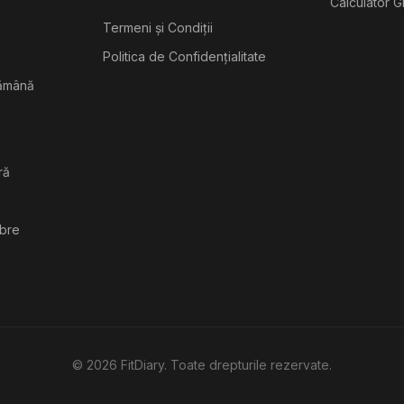
Calculator G
Termeni și Condiții
Politica de Confidențialitate
tămână
ră
ibre
©
2026
FitDiary. Toate drepturile rezervate.