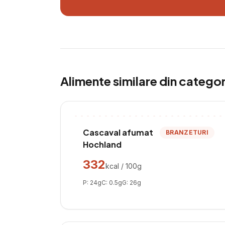
Alimente similare din catego
Cascaval afumat
BRANZETURI
Hochland
332
kcal / 100g
P:
24
g
C:
0.5
g
G:
26
g