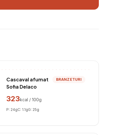
Cascaval afumat
BRANZETURI
Sofia Delaco
323
kcal / 100g
P:
24
g
C:
1.1
g
G:
25
g