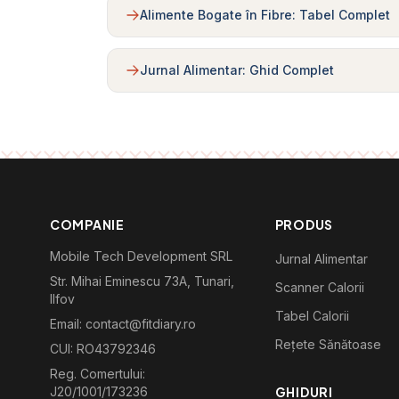
Alimente Bogate în Fibre: Tabel Complet
Jurnal Alimentar: Ghid Complet
COMPANIE
PRODUS
Mobile Tech Development SRL
Jurnal Alimentar
Str. Mihai Eminescu 73A, Tunari,
Scanner Calorii
Ilfov
Tabel Calorii
Email: contact@fitdiary.ro
Rețete Sănătoase
CUI: RO43792346
Reg. Comertului:
J20/1001/173236
GHIDURI