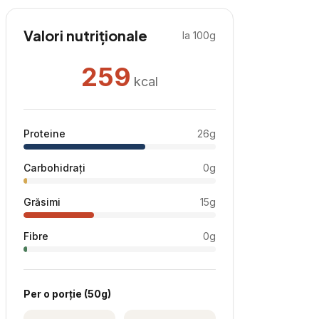
Valori nutriționale
la 100g
259
kcal
Proteine
26
g
Carbohidrați
0
g
Grăsimi
15
g
Fibre
0
g
Per
o porție
(
50
g)