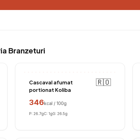
ria
Branzeturi
🇷🇴
Cascaval afumat
portionat Koliba
346
kcal / 100g
P:
26.7
g
C:
1
g
G:
26.5
g