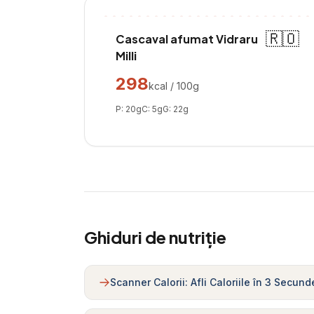
🇷🇴
Cascaval afumat Vidraru
Milli
298
kcal / 100g
P:
20
g
C:
5
g
G:
22
g
Ghiduri de nutriție
Scanner Calorii: Afli Caloriile în 3 Secund