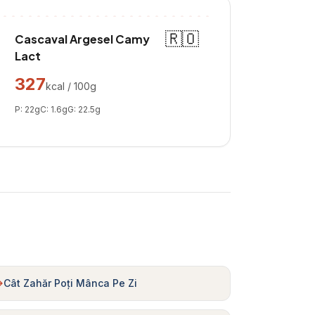
🇷🇴
Cascaval Argesel Camy
Lact
327
kcal / 100g
P:
22
g
C:
1.6
g
G:
22.5
g
Cât Zahăr Poți Mânca Pe Zi