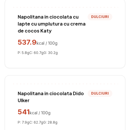
Napolitana in ciocolata cu
DULCIURI
lapte cu umplutura cu crema
de cocos Katy
537.9
kcal / 100g
P:
5.8
g
C:
60.7
g
G:
30.2
g
Napolitana in ciocolata Dido
DULCIURI
Ulker
541
kcal / 100g
P:
7.9
g
C:
62.7
g
G:
28.8
g