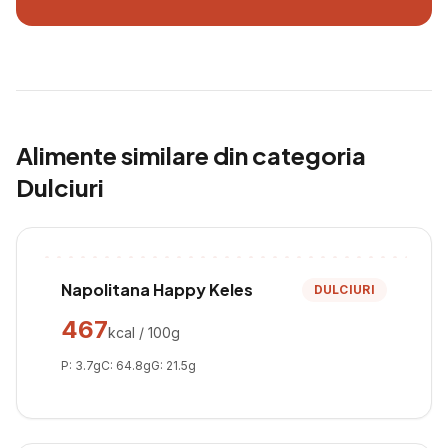
Alimente similare din categoria
Dulciuri
Napolitana Happy Keles
DULCIURI
467
kcal / 100g
P:
3.7
g
C:
64.8
g
G:
21.5
g