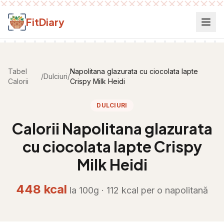
Salt la conținut
FitDiary
Tabel
Napolitana glazurata cu ciocolata lapte
/
Dulciuri
/
Calorii
Crispy Milk Heidi
DULCIURI
Calorii
Napolitana glazurata
cu ciocolata lapte Crispy
Milk Heidi
448
kcal
la 100g ·
112
kcal per
o napolitană