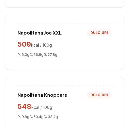
Napolitana Joe XXL
DULCIURI
509
kcal / 100g
P:
6.3
g
C:
56.8
g
G:
27.8
g
Napolitana Knoppers
DULCIURI
548
kcal / 100g
P:
9.8
g
C:
50.4
g
G:
33.4
g