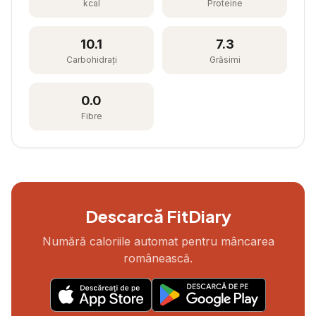
kcal
Proteine
10.1
7.3
Carbohidrați
Grăsimi
0.0
Fibre
Descarcă FitDiary
Numără caloriile automat pentru mâncarea
românească.