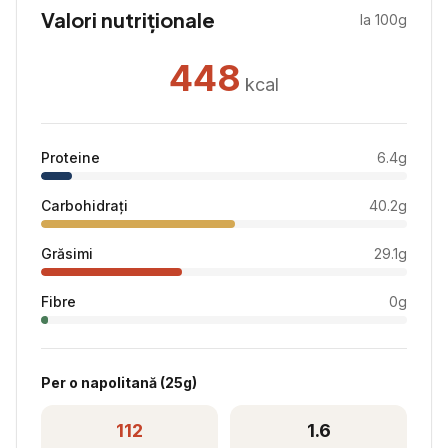
Valori nutriționale
la 100g
448
kcal
Proteine
6.4
g
Carbohidrați
40.2
g
Grăsimi
29.1
g
Fibre
0
g
Per
o napolitană
(
25
g)
112
1.6