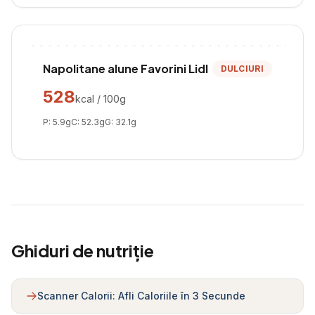
Napolitane alune Favorini Lidl
DULCIURI
528
kcal / 100g
P:
5.9
g
C:
52.3
g
G:
32.1
g
Ghiduri de nutriție
Scanner Calorii: Afli Caloriile în 3 Secunde