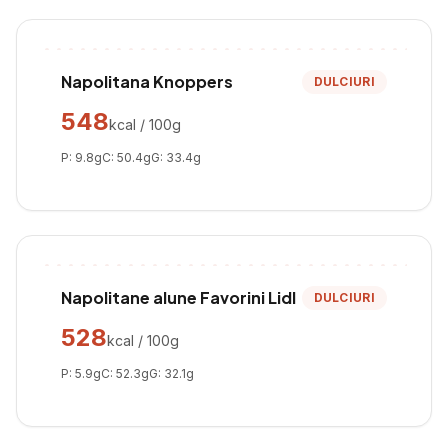
Napolitana Knoppers
DULCIURI
548
kcal / 100g
P:
9.8
g
C:
50.4
g
G:
33.4
g
Napolitane alune Favorini Lidl
DULCIURI
528
kcal / 100g
P:
5.9
g
C:
52.3
g
G:
32.1
g