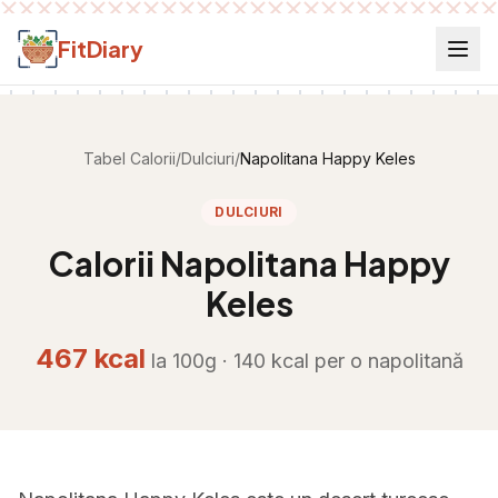
Salt la conținut
FitDiary
Tabel Calorii
/
Dulciuri
/
Napolitana Happy Keles
DULCIURI
Calorii
Napolitana Happy
Keles
467
kcal
la 100g ·
140
kcal per
o napolitană