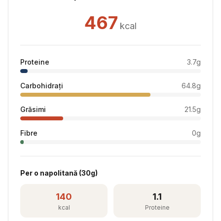
467
kcal
Proteine
3.7
g
Carbohidrați
64.8
g
Grăsimi
21.5
g
Fibre
0
g
Per
o napolitană
(
30
g)
140
1.1
kcal
Proteine