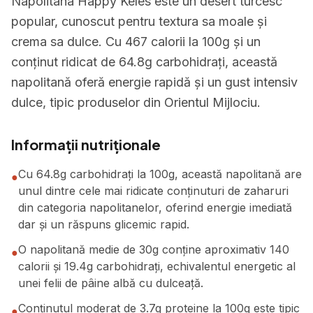
Napolitana Happy Keles este un desert turcesc
popular, cunoscut pentru textura sa moale și
crema sa dulce. Cu 467 calorii la 100g și un
conținut ridicat de 64.8g carbohidrați, această
napolitană oferă energie rapidă și un gust intensiv
dulce, tipic produselor din Orientul Mijlociu.
Informații nutriționale
Cu 64.8g carbohidrați la 100g, această napolitană are
●
unul dintre cele mai ridicate conținuturi de zaharuri
din categoria napolitanelor, oferind energie imediată
dar și un răspuns glicemic rapid.
O napolitană medie de 30g conține aproximativ 140
●
calorii și 19.4g carbohidrați, echivalentul energetic al
unei felii de pâine albă cu dulceață.
Conținutul moderat de 3.7g proteine la 100g este tipic
●