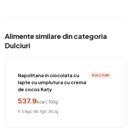
Alimente similare din categoria
Dulciuri
Napolitana in ciocolata cu
DULCIURI
lapte cu umplutura cu crema
de cocos Katy
537.9
kcal / 100g
P:
5.8
g
C:
60.7
g
G:
30.2
g