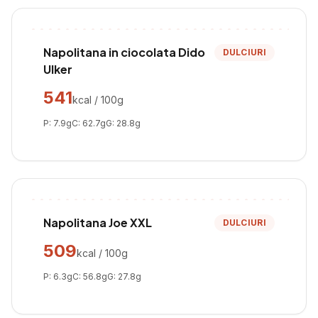
Napolitana in ciocolata Dido
DULCIURI
Ulker
541
kcal / 100g
P:
7.9
g
C:
62.7
g
G:
28.8
g
Napolitana Joe XXL
DULCIURI
509
kcal / 100g
P:
6.3
g
C:
56.8
g
G:
27.8
g