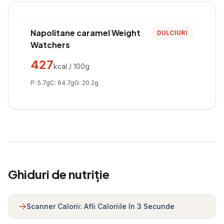
Napolitane caramel Weight
DULCIURI
Watchers
427
kcal / 100g
P:
5.7
g
C:
64.7
g
G:
20.2
g
Ghiduri de nutriție
Scanner Calorii: Afli Caloriile în 3 Secunde