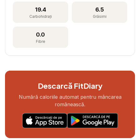
19.4
6.5
Carbohidrați
Grăsimi
0.0
Fibre
Descarcă FitDiary
Numără caloriile automat pentru mâncarea
românească.