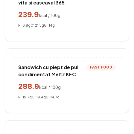
vita si cascaval 365
239.9
kcal / 100g
P:
6.8
g
C:
21.5
g
G:
14
g
Sandwich cu piept de pui
FAST FOOD
condimentat Meltz KFC
288.9
kcal / 100g
P:
19.7
g
C:
19.4
g
G:
14.7
g