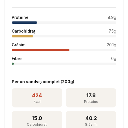
Proteine
8.9
g
Carbohidrați
7.5
g
Grăsimi
20.1
g
Fibre
0
g
Per
un sandviș complet
(
200
g)
424
17.8
kcal
Proteine
15.0
40.2
Carbohidrați
Grăsimi