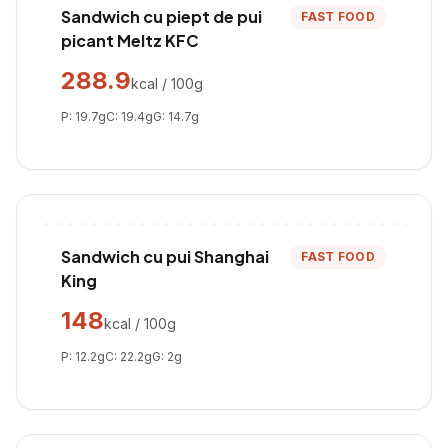
Sandwich cu piept de pui
FAST FOOD
picant Meltz KFC
288.9
kcal / 100g
P:
19.7
g
C:
19.4
g
G:
14.7
g
Sandwich cu pui Shanghai
FAST FOOD
King
148
kcal / 100g
P:
12.2
g
C:
22.2
g
G:
2
g