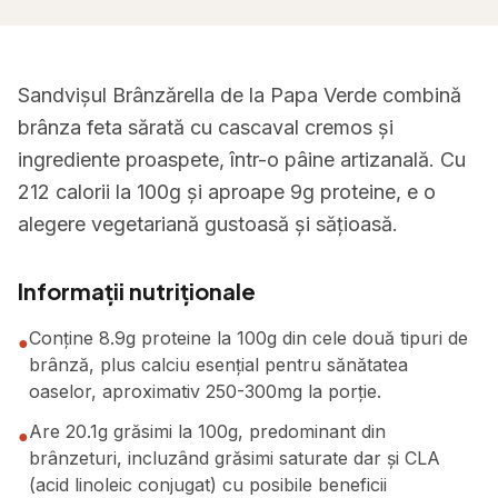
Sandvișul Brânzărella de la Papa Verde combină
brânza feta sărată cu cascaval cremos și
ingrediente proaspete, într-o pâine artizanală. Cu
212 calorii la 100g și aproape 9g proteine, e o
alegere vegetariană gustoasă și sățioasă.
Informații nutriționale
Conține 8.9g proteine la 100g din cele două tipuri de
●
brânză, plus calciu esențial pentru sănătatea
oaselor, aproximativ 250-300mg la porție.
Are 20.1g grăsimi la 100g, predominant din
●
brânzeturi, incluzând grăsimi saturate dar și CLA
(acid linoleic conjugat) cu posibile beneficii