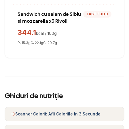
Sandwich cu salam de Sibiu
FAST FOOD
si mozzarella x3 Rivoli
344.1
kcal / 100g
P:
15.3
g
C:
22.1
g
G:
20.7
g
Ghiduri de nutriție
Scanner Calorii: Afli Caloriile în 3 Secunde