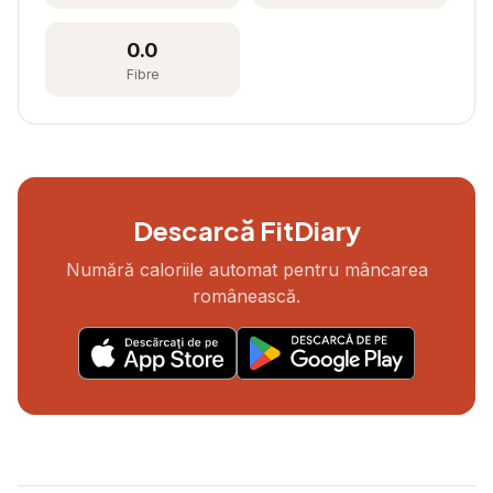
0.0
Fibre
Descarcă FitDiary
Numără caloriile automat pentru mâncarea
românească.