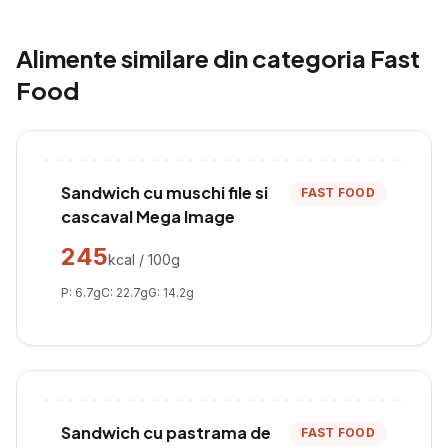
Alimente similare din categoria
Fast
Food
Sandwich cu muschi file si
FAST FOOD
cascaval Mega Image
245
kcal / 100g
P:
6.7
g
C:
22.7
g
G:
14.2
g
Sandwich cu pastrama de
FAST FOOD