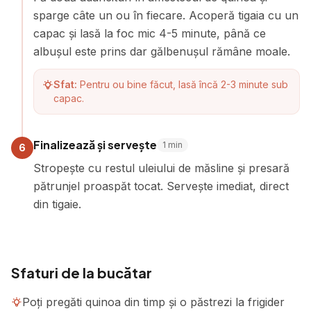
sparge câte un ou în fiecare. Acoperă tigaia cu un
capac și lasă la foc mic 4-5 minute, până ce
albușul este prins dar gălbenușul rămâne moale.
Sfat:
Pentru ou bine făcut, lasă încă 2-3 minute sub
capac.
Finalizează și servește
1
min
6
Stropește cu restul uleiului de măsline și presară
pătrunjel proaspăt tocat. Servește imediat, direct
din tigaie.
Sfaturi de la bucătar
Poți pregăti quinoa din timp și o păstrezi la frigider