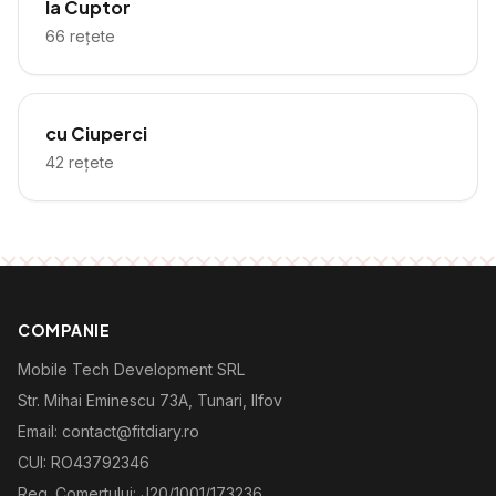
la Cuptor
66
rețete
cu Ciuperci
42
rețete
COMPANIE
Mobile Tech Development SRL
Str. Mihai Eminescu 73A, Tunari, Ilfov
Email: contact@fitdiary.ro
CUI: RO43792346
Reg. Comertului: J20/1001/173236