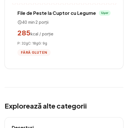
File de Peste la Cuptor cu Legume
Ușor
40
min
·
2
porții
285
kcal / porție
P:
32
g
C:
18
g
G:
9
g
FĂRĂ GLUTEN
Explorează alte categorii
Deserturi