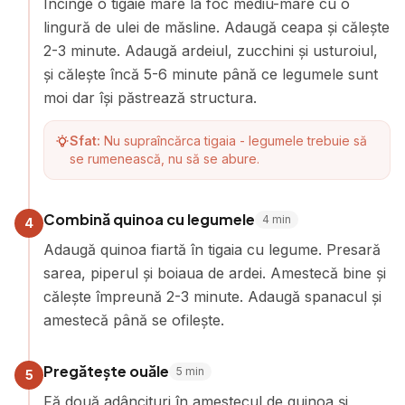
Încinge o tigaie mare la foc mediu-mare cu o
lingură de ulei de măsline. Adaugă ceapa și călește
2-3 minute. Adaugă ardeiul, zucchini și usturoiul,
și călește încă 5-6 minute până ce legumele sunt
moi dar își păstrează structura.
Sfat:
Nu supraîncărca tigaia - legumele trebuie să
se rumenească, nu să se abure.
Combină quinoa cu legumele
4
min
4
Adaugă quinoa fiartă în tigaia cu legume. Presară
sarea, piperul și boiaua de ardei. Amestecă bine și
călește împreună 2-3 minute. Adaugă spanacul și
amestecă până se ofilește.
Pregătește ouăle
5
min
5
Fă două adâncituri în amestecul de quinoa și