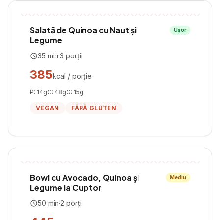
Salată de Quinoa cu Naut și
Ușor
Legume
35
min
·
3
porții
385
kcal / porție
P:
14
g
C:
48
g
G:
15
g
VEGAN
FĂRĂ GLUTEN
Bowl cu Avocado, Quinoa și
Mediu
Legume la Cuptor
50
min
·
2
porții