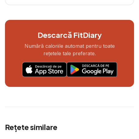
Descarcă FitDiary
Numără caloriile automat pentru toate
rețetele tale preferate.
Rețete similare