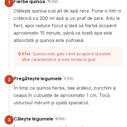
Fierbe quinoa
15
min
1
Clătește quinoa sub jet de apă rece. Pune-o într-o
crăticică cu 200 ml apă și un praf de sare. Adu la
fiert, apoi reduce focul și lasă să fiarbă acoperit
aproximativ 15 minute, până ce toată apa este
absorbită și quinoa este pufoasă.
Sfat:
Quinoa este gata când au apărut spiralele
albe caracteristice și este moale la gust.
Pregătește legumele
5
min
2
În timp ce quinoa fierbe, taie ardeiul, zucchini și
ceapa în cubulețe de aproximativ 1 cm. Tocă
usturoiul mărunt și spală spanacul.
Călește legumele
8
min
3