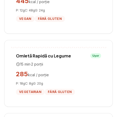
445
kcal / porție
P:
12
g
C:
48
g
G:
24
g
VEGAN
FĂRĂ GLUTEN
Omletă Rapidă cu Legume
Ușor
15
min
·
2
porții
285
kcal / porție
P:
18
g
C:
8
g
G:
20
g
VEGETARIAN
FĂRĂ GLUTEN