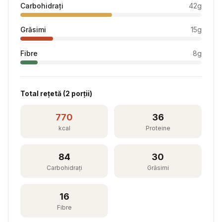
Carbohidrați
42
g
Grăsimi
15
g
Fibre
8
g
Total rețetă (
2
porții)
770
36
kcal
Proteine
84
30
Carbohidrați
Grăsimi
16
Fibre