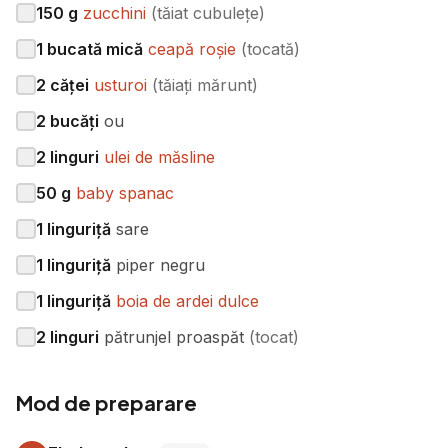
150
g
zucchini
(
tăiat cubulețe
)
1
bucată mică
ceapă roșie
(
tocată
)
2
căței
usturoi
(
tăiați mărunt
)
2
bucăți
ou
2
linguri
ulei de măsline
50
g
baby spanac
1
linguriță
sare
1
linguriță
piper negru
1
linguriță
boia de ardei dulce
2
linguri
pătrunjel proaspăt
(
tocat
)
Mod de preparare