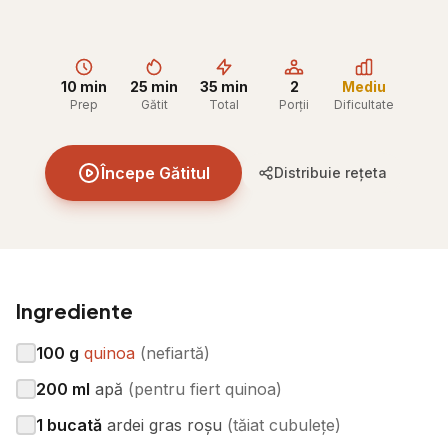
10 min
25 min
35 min
2
Mediu
Prep
Gătit
Total
Porții
Dificultate
Începe Gătitul
Distribuie rețeta
Ingrediente
100
g
quinoa
(
nefiartă
)
200
ml
apă
(
pentru fiert quinoa
)
1
bucată
ardei gras roșu
(
tăiat cubulețe
)