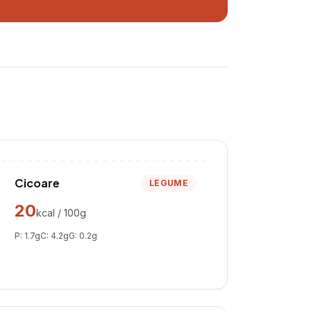
Cicoare
LEGUME
20
kcal / 100g
P:
1.7
g
C:
4.2
g
G:
0.2
g