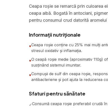
Ceapa roșie se remarcă prin culoarea ei
ceapa albă. Bogată în antociani, pigmenți
pentru consumul crud datorită aromelui
Informații nutriționale
Ceapa roșie conține cu 25% mai mulți anto
●
stresul oxidativ și inflamația.
O ceapă roșie medie (aproximativ 110g) of
●
susținând sistemul imunitar.
Compușii de sulf din ceapa roșie, responsab
●
antibacteriene și pot ajuta la reducerea co
Sfaturi pentru sănătate
Consumă ceapa roșie preferabil crudă în s
✓