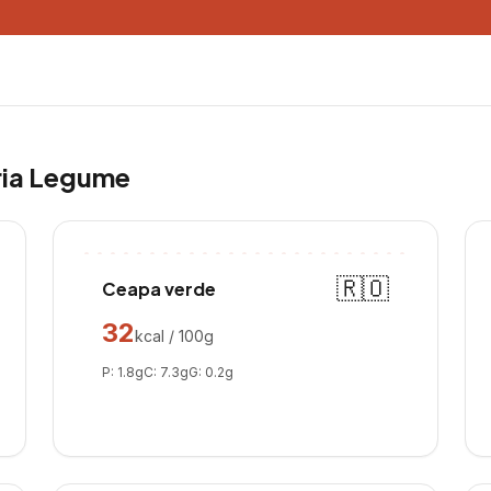
ria
Legume
🇷🇴
Ceapa verde
32
kcal / 100g
P:
1.8
g
C:
7.3
g
G:
0.2
g