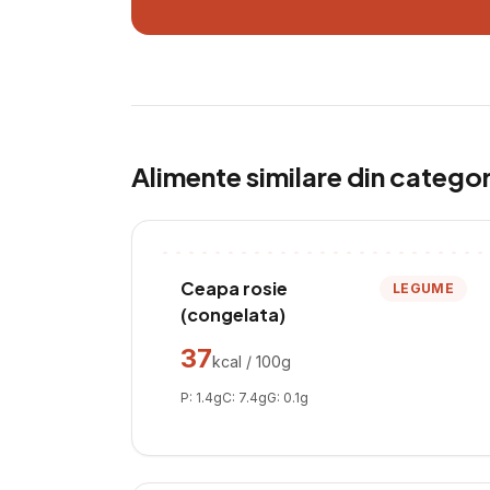
Alimente similare din catego
Ceapa rosie
LEGUME
(congelata)
37
kcal / 100g
P:
1.4
g
C:
7.4
g
G:
0.1
g