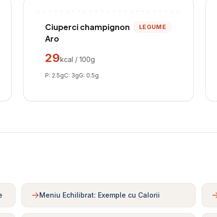
Ciuperci champignon
LEGUME
Aro
29
kcal / 100g
P:
2.5
g
C:
3
g
G:
0.5
g
e
Meniu Echilibrat: Exemple cu Calorii