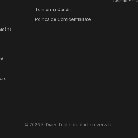
Calculator G
Termeni și Condiții
Politica de Confidențialitate
tămână
ră
ibre
©
2026
FitDiary. Toate drepturile rezervate.