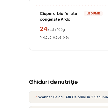
Ciuperci bio feliate
LEGUME
congelate Ardo
24
kcal / 100g
P:
0.5
g
C:
0.2
g
G:
0.5
g
Ghiduri de nutriție
Scanner Calorii: Afli Caloriile în 3 Secund