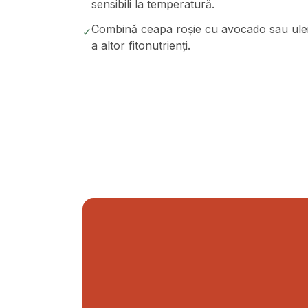
sensibili la temperatură.
Combină ceapa roșie cu avocado sau ulei 
✓
a altor fitonutrienți.