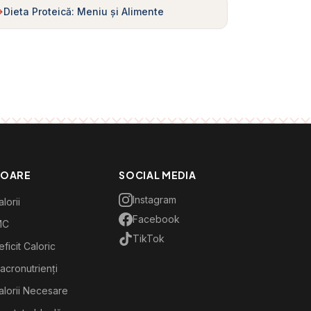
Dieta Proteică: Meniu și Alimente
TOARE
SOCIAL MEDIA
Instagram
lorii
Facebook
MC
TikTok
ficit Caloric
acronutrienți
alorii Necesare