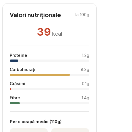
Valori nutriționale
la 100g
39
kcal
Proteine
1.2
g
Carbohidrați
8.3
g
Grăsimi
0.1
g
Fibre
1.4
g
Per
o ceapă medie
(
110
g)