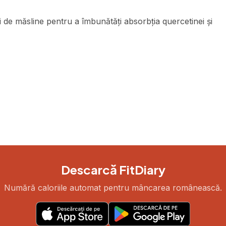
de măsline pentru a îmbunătăți absorbția quercetinei și
Descarcă FitDiary
Numără caloriile automat pentru mâncarea românească.