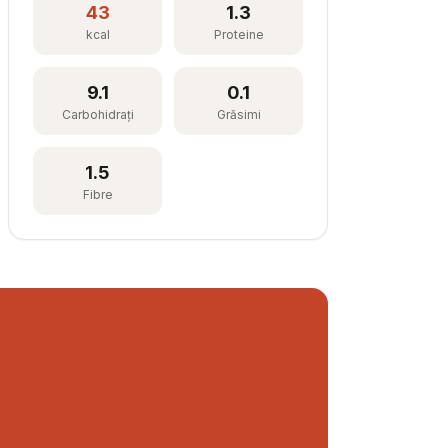
43
1.3
kcal
Proteine
9.1
0.1
Carbohidrați
Grăsimi
1.5
Fibre