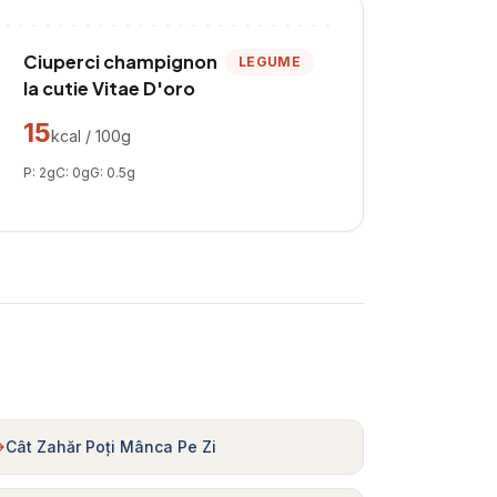
Ciuperci champignon
LEGUME
la cutie Vitae D'oro
15
kcal / 100g
P:
2
g
C:
0
g
G:
0.5
g
Cât Zahăr Poți Mânca Pe Zi