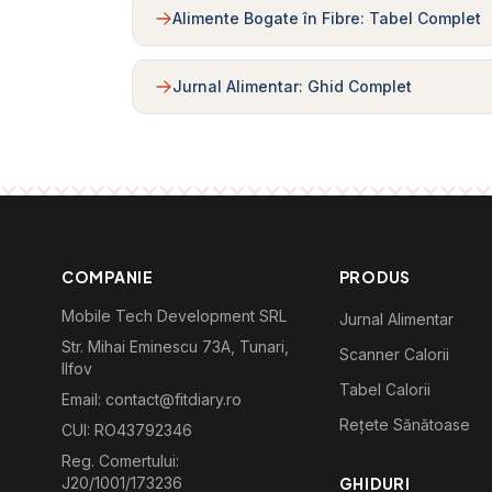
Alimente Bogate în Fibre: Tabel Complet
Jurnal Alimentar: Ghid Complet
COMPANIE
PRODUS
Mobile Tech Development SRL
Jurnal Alimentar
Str. Mihai Eminescu 73A, Tunari,
Scanner Calorii
Ilfov
Tabel Calorii
Email: contact@fitdiary.ro
Rețete Sănătoase
CUI: RO43792346
Reg. Comertului:
J20/1001/173236
GHIDURI