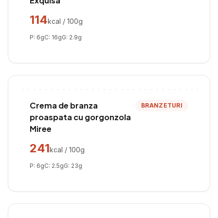
Exquisa
114
kcal / 100g
P:
6
g
C:
16
g
G:
2.9
g
Crema de branza
BRANZETURI
proaspata cu gorgonzola
Miree
241
kcal / 100g
P:
6
g
C:
2.5
g
G:
23
g