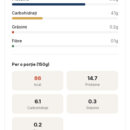
Carbohidrați
4.1
g
Grăsimi
0.2
g
Fibre
0.1
g
Per
o porție
(
150
g)
86
14.7
kcal
Proteine
6.1
0.3
Carbohidrați
Grăsimi
0.2