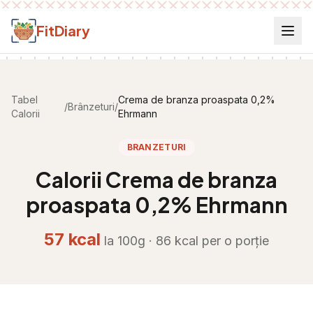
Salt la conținut
FitDiary
Tabel
Crema de branza proaspata 0,2%
/
Brânzeturi
/
Calorii
Ehrmann
BRANZETURI
Calorii
Crema de branza
proaspata 0,2% Ehrmann
57
kcal
la 100g ·
86
kcal per
o porție