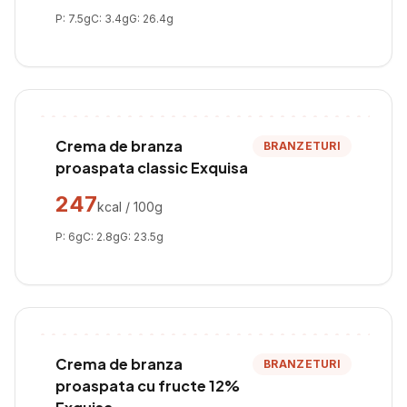
P:
7.5
g
C:
3.4
g
G:
26.4
g
Crema de branza
BRANZETURI
proaspata classic Exquisa
247
kcal / 100g
P:
6
g
C:
2.8
g
G:
23.5
g
Crema de branza
BRANZETURI
proaspata cu fructe 12%