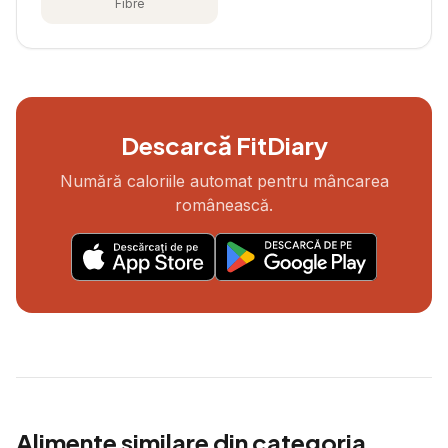
Fibre
Descarcă FitDiary
Numără caloriile automat pentru mâncarea
românească.
Alimente similare din categoria