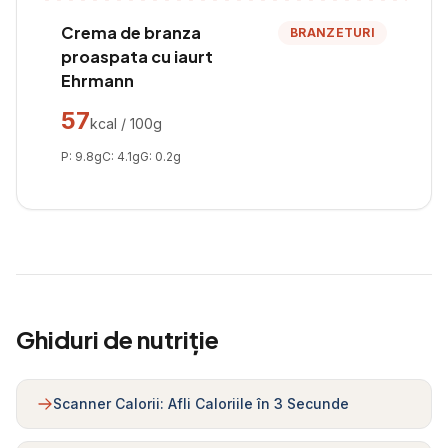
Crema de branza
BRANZETURI
proaspata cu iaurt
Ehrmann
57
kcal / 100g
P:
9.8
g
C:
4.1
g
G:
0.2
g
Ghiduri de nutriție
Scanner Calorii: Afli Caloriile în 3 Secunde