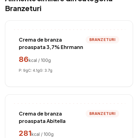
Branzeturi
Crema de branza
BRANZETURI
proaspata 3,7% Ehrmann
86
kcal / 100g
P:
9
g
C:
4.1
g
G:
3.7
g
Crema de branza
BRANZETURI
proaspata Abitella
281
kcal / 100g