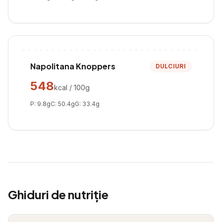
Napolitana Knoppers
DULCIURI
548
kcal / 100g
P:
9.8
g
C:
50.4
g
G:
33.4
g
Ghiduri de nutriție