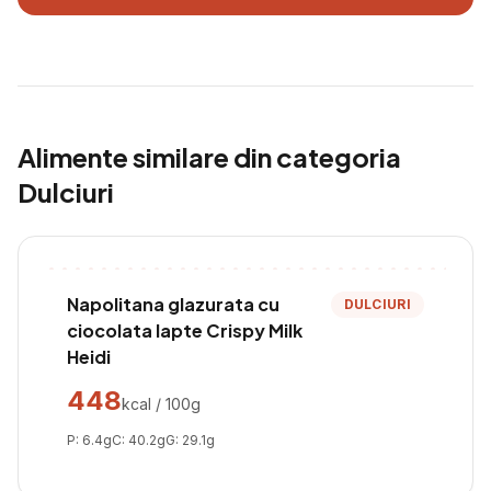
Alimente similare din categoria
Dulciuri
Napolitana glazurata cu
DULCIURI
ciocolata lapte Crispy Milk
Heidi
448
kcal / 100g
P:
6.4
g
C:
40.2
g
G:
29.1
g