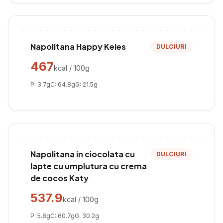
Napolitana Happy Keles
DULCIURI
467
kcal / 100g
P:
3.7
g
C:
64.8
g
G:
21.5
g
Napolitana in ciocolata cu
DULCIURI
lapte cu umplutura cu crema
de cocos Katy
537.9
kcal / 100g
P:
5.8
g
C:
60.7
g
G:
30.2
g