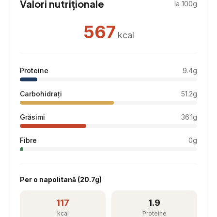
Valori nutriționale
la 100g
567
kcal
Proteine
9.4
g
Carbohidrați
51.2
g
Grăsimi
36.1
g
Fibre
0
g
Per
o napolitană
(
20.7
g)
117
1.9
kcal
Proteine