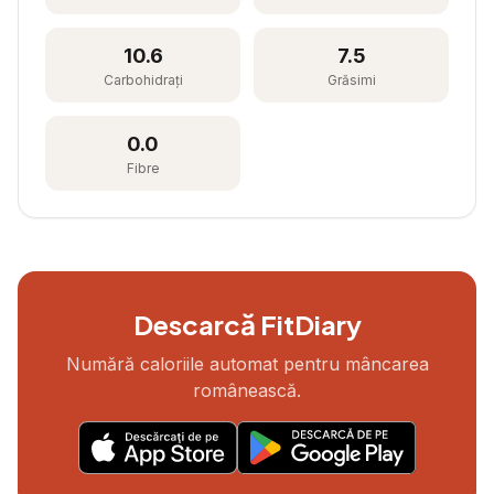
10.6
7.5
Carbohidrați
Grăsimi
0.0
Fibre
Descarcă FitDiary
Numără caloriile automat pentru mâncarea
românească.