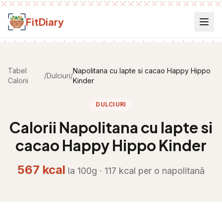
Salt la conținut
FitDiary
Tabel
Napolitana cu lapte si cacao Happy Hippo
/
Dulciuri
/
Calorii
Kinder
DULCIURI
Calorii
Napolitana cu lapte si
cacao Happy Hippo Kinder
567
kcal
la 100g ·
117
kcal per
o napolitană