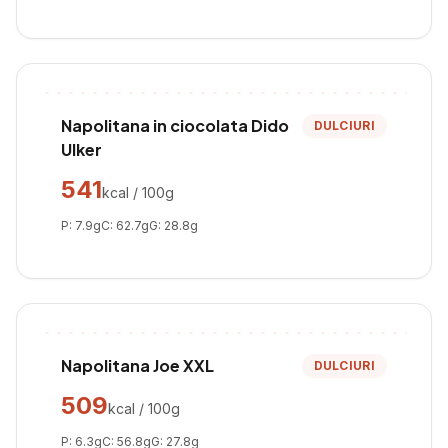
Napolitana in ciocolata Dido
DULCIURI
Ulker
541
kcal / 100g
P:
7.9
g
C:
62.7
g
G:
28.8
g
Napolitana Joe XXL
DULCIURI
509
kcal / 100g
P:
6.3
g
C:
56.8
g
G:
27.8
g