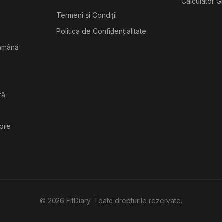
Calculator G
Termeni și Condiții
Politica de Confidențialitate
tămână
ră
ibre
©
2026
FitDiary. Toate drepturile rezervate.