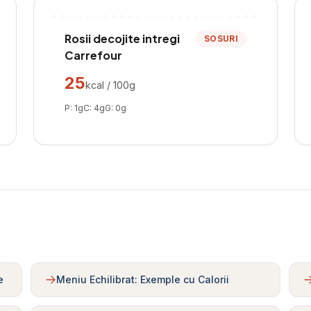
Rosii decojite intregi
SOSURI
Carrefour
25
kcal / 100g
P:
1
g
C:
4
g
G:
0
g
e
Meniu Echilibrat: Exemple cu Calorii