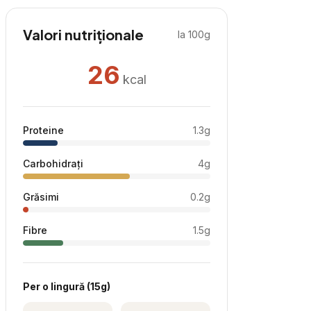
Valori nutriționale
la 100g
26
kcal
Proteine
1.3
g
Carbohidrați
4
g
Grăsimi
0.2
g
Fibre
1.5
g
Per
o lingură
(
15
g)