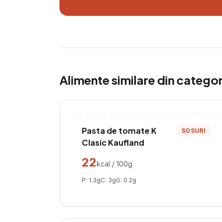
Alimente similare din catego
Pasta de tomate K
SOSURI
Clasic Kaufland
22
kcal / 100g
P:
1.3
g
C:
3
g
G:
0.2
g