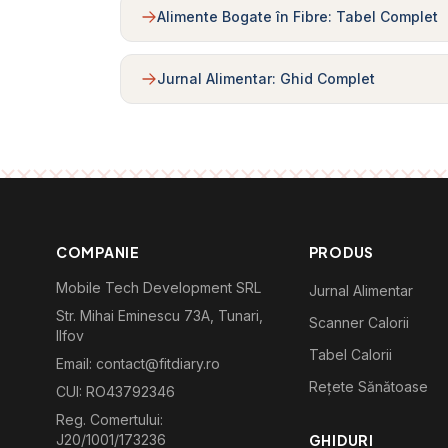
Alimente Bogate în Fibre: Tabel Complet
Jurnal Alimentar: Ghid Complet
COMPANIE
PRODUS
Mobile Tech Development SRL
Jurnal Alimentar
Str. Mihai Eminescu 73A, Tunari,
Scanner Calorii
Ilfov
Tabel Calorii
Email: contact@fitdiary.ro
Rețete Sănătoase
CUI: RO43792346
Reg. Comertului:
J20/1001/173236
GHIDURI