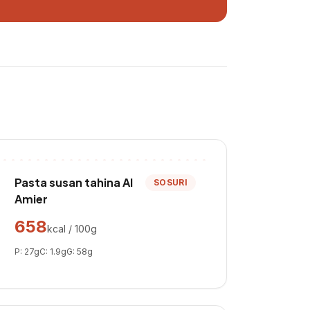
Pasta susan tahina Al
SOSURI
Amier
658
kcal / 100g
P:
27
g
C:
1.9
g
G:
58
g