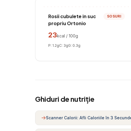
Rosii cubulete in suc
SOSURI
propriu Ortonio
23
kcal / 100g
P:
1.2
g
C:
3
g
G:
0.3
g
Ghiduri de nutriție
Scanner Calorii: Afli Caloriile în 3 Secund