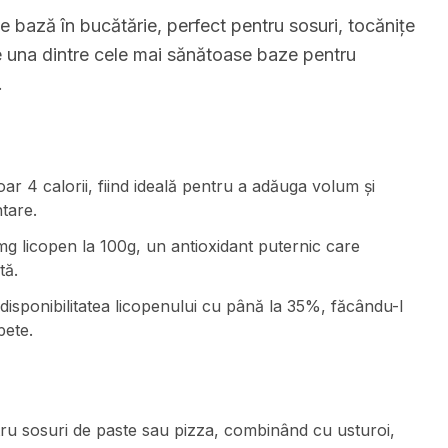
e bază în bucătărie, perfect pentru sosuri, tocănițe
te una dintre cele mai sănătoase baze pentru
.
oar 4 calorii, fiind ideală pentru a adăuga volum și
tare.
mg licopen la 100g, un antioxidant puternic care
tă.
disponibilitatea licopenului cu până la 35%, făcându-l
pete.
tru sosuri de paste sau pizza, combinând cu usturoi,