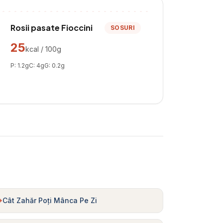
Rosii pasate Fioccini
SOSURI
25
kcal / 100g
P:
1.2
g
C:
4
g
G:
0.2
g
Cât Zahăr Poți Mânca Pe Zi