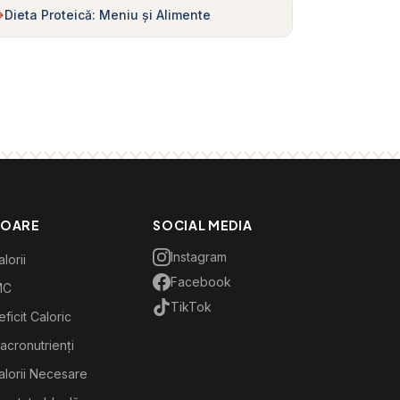
Dieta Proteică: Meniu și Alimente
TOARE
SOCIAL MEDIA
Instagram
lorii
Facebook
MC
TikTok
ficit Caloric
acronutrienți
alorii Necesare