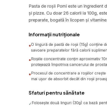
Pasta de roșii Pomi este un ingredient d
și pizze. Cu doar 26 calorii la 100g, es
preparate, bogată în licopen și vitamine
Informații nutriționale
O lingură de pastă de roșii (15g) conține d
●
savoare preparatelor fără calorii suplimen
Roșiile concentrate conțin aproximativ 10
●
protejează împotriva cancerului de prosta
Procesul de concentrare a roșiilor crește 
●
mai ușor de absorbit decât din roșii proas
Sfaturi pentru sănătate
Folosește două linguri (30g) ca bază pen
✓