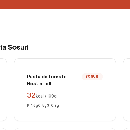
ria
Sosuri
Pasta de tomate
SOSURI
Nostia Lidl
32
kcal / 100g
P:
1.6
g
C:
5
g
G:
0.3
g