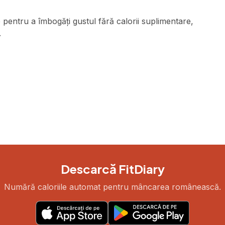
e pentru a îmbogăți gustul fără calorii suplimentare,
.
Descarcă FitDiary
Numără caloriile automat pentru mâncarea românească.