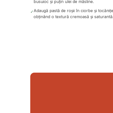
busuioc și puțin ulei de măsline.
Adaugă pastă de roșii în ciorbe și tocăniț
✓
obținând o textură cremoasă și saturantă