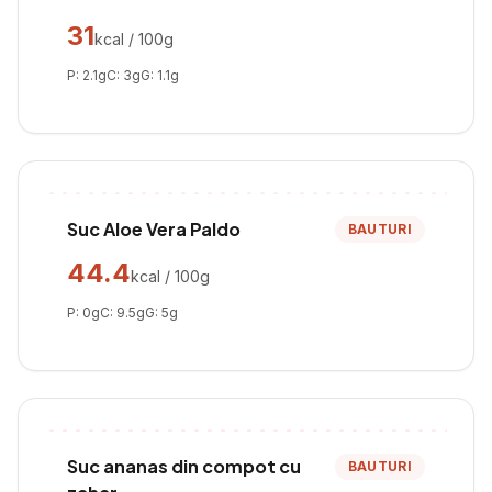
31
kcal / 100g
P:
2.1
g
C:
3
g
G:
1.1
g
Suc Aloe Vera Paldo
BAUTURI
44.4
kcal / 100g
P:
0
g
C:
9.5
g
G:
5
g
Suc ananas din compot cu
BAUTURI