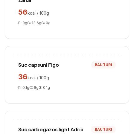
zahar
56
kcal / 100g
P:
0
g
C:
13.6
g
G:
0
g
Suc capsuni Figo
BAUTURI
36
kcal / 100g
P:
0.1
g
C:
9
g
G:
0.1
g
Suc carbogazos light Adria
BAUTURI