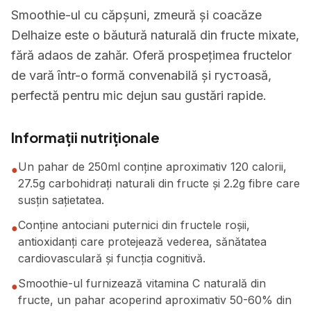
Smoothie-ul cu căpșuni, zmeură și coacăze
Delhaize este o băutură naturală din fructe mixate,
fără adaos de zahăr. Oferă prospețimea fructelor
de vară într-o formă convenabilă și густoasă,
perfectă pentru mic dejun sau gustări rapide.
Informații nutriționale
Un pahar de 250ml conține aproximativ 120 calorii,
●
27.5g carbohidrați naturali din fructe și 2.2g fibre care
susțin sațietatea.
Conține antociani puternici din fructele roșii,
●
antioxidanți care protejează vederea, sănătatea
cardiovasculară și funcția cognitivă.
Smoothie-ul furnizează vitamina C naturală din
●
fructe, un pahar acoperind aproximativ 50-60% din