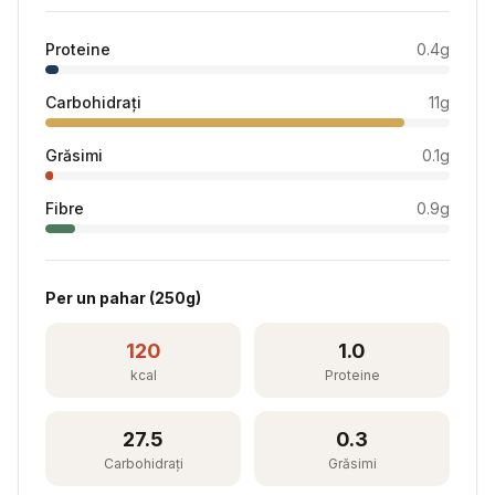
Proteine
0.4
g
Carbohidrați
11
g
Grăsimi
0.1
g
Fibre
0.9
g
Per
un pahar
(
250
g)
120
1.0
kcal
Proteine
27.5
0.3
Carbohidrați
Grăsimi