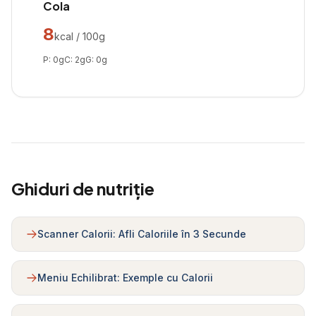
Cola
8
kcal / 100g
P:
0
g
C:
2
g
G:
0
g
Ghiduri de nutriție
Scanner Calorii: Afli Caloriile în 3 Secunde
Meniu Echilibrat: Exemple cu Calorii