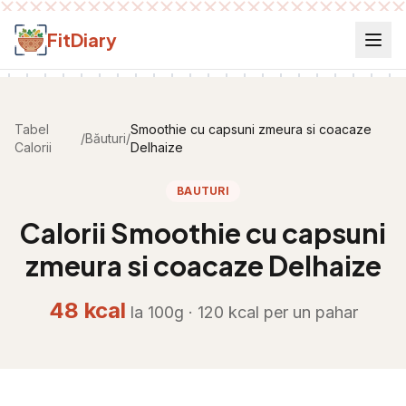
Salt la conținut
FitDiary
Tabel
Smoothie cu capsuni zmeura si coacaze
/
Băuturi
/
Calorii
Delhaize
BAUTURI
Calorii
Smoothie cu capsuni
zmeura si coacaze Delhaize
48
kcal
la 100g ·
120
kcal per
un pahar