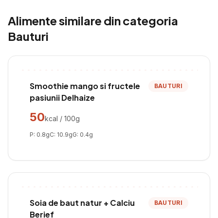
Alimente similare din categoria
Bauturi
Smoothie mango si fructele
BAUTURI
pasiunii Delhaize
50
kcal / 100g
P:
0.8
g
C:
10.9
g
G:
0.4
g
Soia de baut natur + Calciu
BAUTURI
Berief