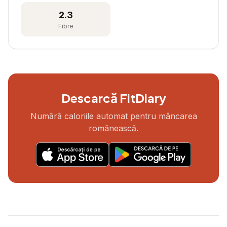
2.3
Fibre
Descarcă FitDiary
Numără caloriile automat pentru mâncarea
românească.