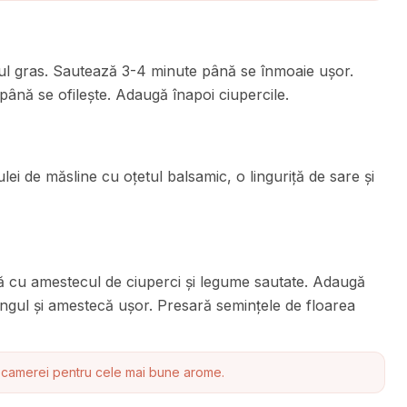
eiul gras. Sautează 3-4 minute până se înmoaie ușor.
ână se ofilește. Adaugă înapoi ciupercile.
lei de măsline cu oțetul balsamic, o linguriță de sare și
ă cu amestecul de ciuperci și legume sautate. Adaugă
ingul și amestecă ușor. Presară semințele de floarea
 camerei pentru cele mai bune arome.