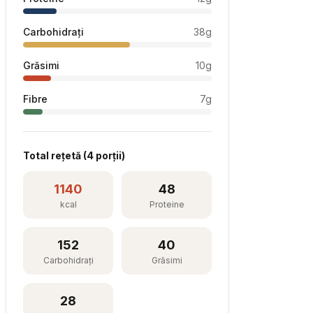
Carbohidrați
38
g
Grăsimi
10
g
Fibre
7
g
Total rețetă (
4
porții)
1140
48
kcal
Proteine
152
40
Carbohidrați
Grăsimi
28