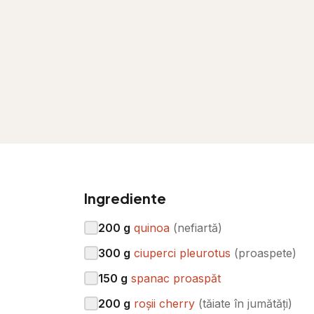
Ingrediente
200
g
quinoa
(
nefiartă
)
300
g
ciuperci pleurotus
(
proaspete
)
150
g
spanac proaspăt
200
g
roșii cherry
(
tăiate în jumătăți
)