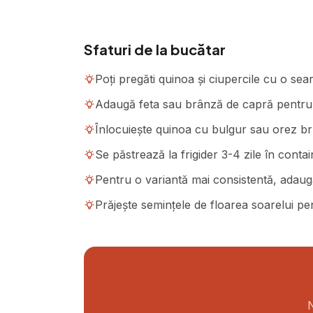
Sfaturi de la bucătar
Poți pregăti quinoa și ciupercile cu o sea
Adaugă feta sau brânză de capră pentru e
Înlocuiește quinoa cu bulgur sau orez br
Se păstrează la frigider 3-4 zile în conta
Pentru o variantă mai consistentă, adau
Prăjește semințele de floarea soarelui pe
N