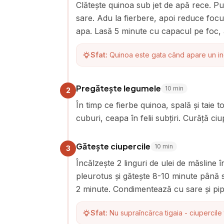
Clătește quinoa sub jet de apă rece. Pu
sare. Adu la fierbere, apoi reduce focu
apa. Lasă 5 minute cu capacul pe foc, a
Sfat:
Quinoa este gata când apare un inel
Pregătește legumele
10
min
2
În timp ce fierbe quinoa, spală și taie t
cuburi, ceapa în felii subțiri. Curăță ci
Gătește ciupercile
10
min
3
Încălzește 2 linguri de ulei de măsline 
pleurotus și gătește 8-10 minute până 
2 minute. Condimentează cu sare și pip
Sfat:
Nu supraîncărca tigaia - ciupercil