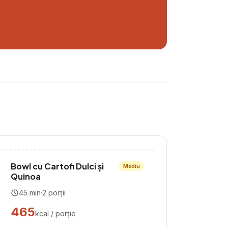
Bowl cu Cartofi Dulci și
Mediu
Quinoa
45
min
·
2
porții
465
kcal / porție