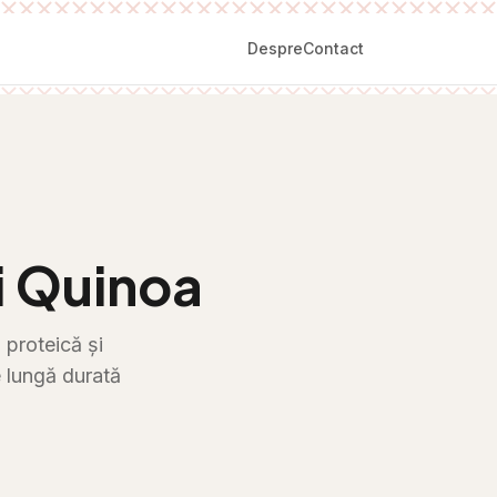
Despre
Contact
i Quinoa
 proteică și
 lungă durată