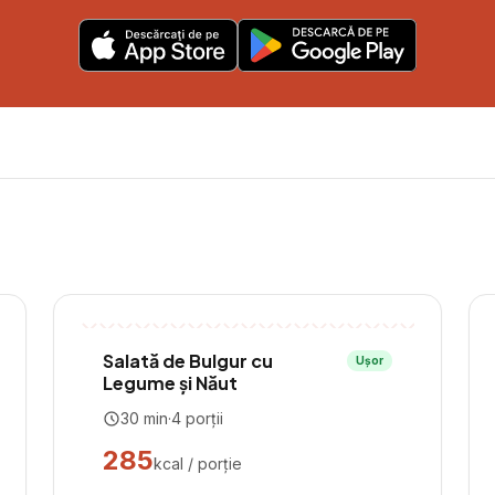
Salată de Bulgur cu
Ușor
Legume și Năut
30
min
·
4
porții
285
kcal / porție