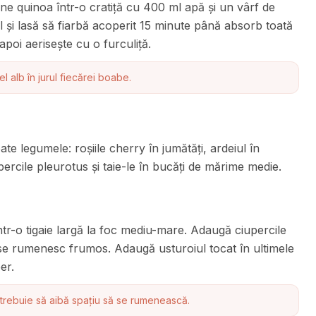
ne quinoa într-o cratiță cu 400 ml apă și un vârf de
l și lasă să fiarbă acoperit 15 minute până absorb toată
poi aerisește cu o furculiță.
 alb în jurul fiecărei boabe.
oate legumele: roșiile cherry în jumătăți, ardeiul în
upercile pleurotus și taie-le în bucăți de mărime medie.
într-o tigaie largă la foc mediu-mare. Adaugă ciupercile
se rumenesc frumos. Adaugă usturoiul tocat în ultimele
er.
e trebuie să aibă spațiu să se rumenească.