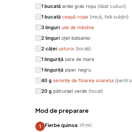
1
bucată
ardei gras roșu
(
tăiat cuburi
)
1
bucată
ceapă roșie
(
mică, felii subțiri
)
3
linguri
ulei de măsline
2
linguri
oțet balsamic
2
căței
usturoi
(
tocați
)
1
linguriță
sare de mare
1
linguriță
piper negru
40
g
semințe de floarea soarelui
(
pentru
20
g
pătrunjel verde
(
tocat
)
Mod de preparare
Fierbe quinoa
20
min
1