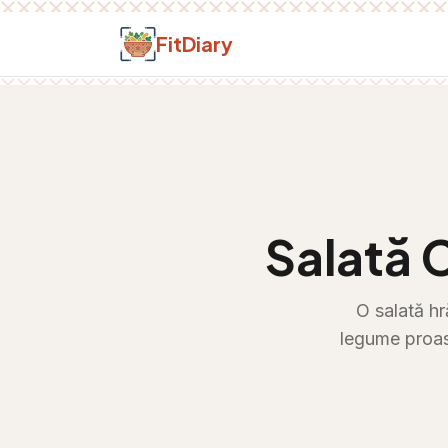
Salt la conținut
FitDiary
Salată 
O salată hr
legume proas