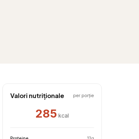
Valori nutriționale
per porție
285
kcal
Proteine
12
g