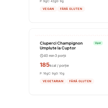
P:
9
g
C:
42
g
G:
9
g
VEGAN
FĂRĂ GLUTEN
Ciuperci Champignon
Ușor
Umplute la Cuptor
40
min
·
3
porții
185
kcal / porție
P:
16
g
C:
9
g
G:
10
g
VEGETARIAN
FĂRĂ GLUTEN