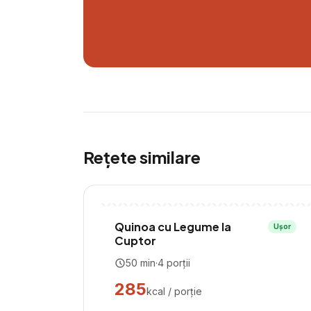
Rețete similare
Quinoa cu Legume la
Ușor
Cuptor
50
min
·
4
porții
285
kcal / porție