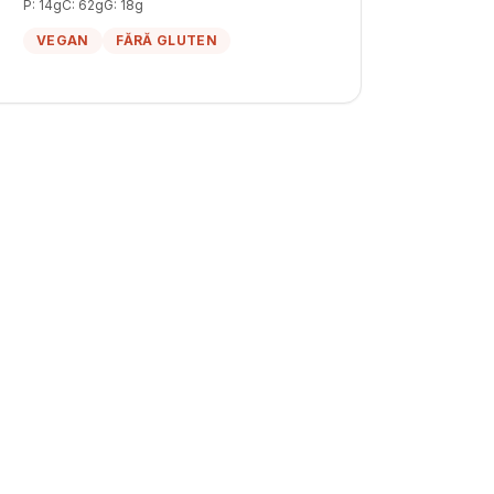
P:
14
g
C:
62
g
G:
18
g
VEGAN
FĂRĂ GLUTEN