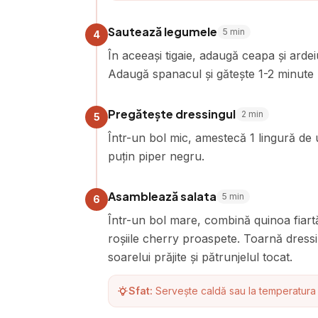
Sautează legumele
5
min
4
În aceeași tigaie, adaugă ceapa și ard
Adaugă spanacul și gătește 1-2 minute p
Pregătește dressingul
2
min
5
Într-un bol mic, amestecă 1 lingură de u
puțin piper negru.
Asamblează salata
5
min
6
Într-un bol mare, combină quinoa fiart
roșiile cherry proaspete. Toarnă dress
soarelui prăjite și pătrunjelul tocat.
Sfat:
Servește caldă sau la temperatura