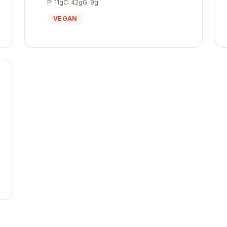
P:
11
g
C:
42
g
G:
9
g
VEGAN