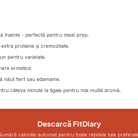
ră înainte - perfectă pentru meal prep.
xtra proteine și cremozitate.
un pentru varietate.
inere ermetice.
gă năut fiert sau edamame.
ntru câteva minute la tigaie pentru mai multă aromă.
Descarcă FitDiary
umără caloriile automat pentru toate rețetele tale preferat