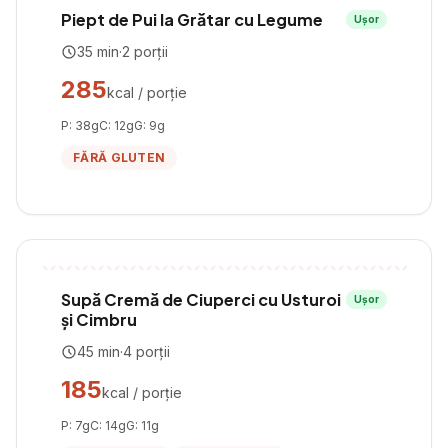
Piept de Pui la Grătar cu Legume
Ușor
35
min
·
2
porții
285
kcal / porție
P:
38
g
C:
12
g
G:
9
g
FĂRĂ GLUTEN
Supă Cremă de Ciuperci cu Usturoi
Ușor
și Cimbru
45
min
·
4
porții
185
kcal / porție
P:
7
g
C:
14
g
G:
11
g