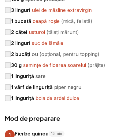
3
linguri
ulei de măsline extravirgin
1
bucată
ceapă roșie
(
mică, feliată
)
2
căței
usturoi
(
tăiați mărunt
)
2
linguri
suc de lămâie
2
bucăți
ou
(
opțional, pentru topping
)
30
g
semințe de floarea soarelui
(
prăjite
)
1
linguriță
sare
1
vârf de linguriță
piper negru
1
linguriță
boia de ardei dulce
Mod de preparare
Fierbe quinoa
15
min
1