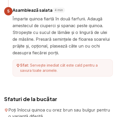
Asamblează salata
4
min
5
Împarte quinoa fiartă în două farfurii. Adaugă
amestecul de ciuperci și spanac peste quinoa.
Stropește cu sucul de lămâie și o lingură de ulei
de măsline. Presară semințele de floarea soarelui
prăjite și, opțional, plasează câte un ou ochi
deasupra fiecărei porții.
Sfat:
Servește imediat cât este cald pentru a
savura toate aromele.
Sfaturi de la bucătar
Poți înlocui quinoa cu orez brun sau bulgur pentru
o variantă diferită.