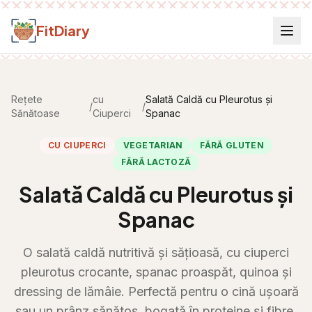
Salt la conținut
FitDiary
Rețete
cu
Salată Caldă cu Pleurotus și
/
/
Sănătoase
Ciuperci
Spanac
CU CIUPERCI
VEGETARIAN
FĂRĂ GLUTEN
FĂRĂ LACTOZĂ
Salată Caldă cu Pleurotus și
Spanac
O salată caldă nutritivă și sățioasă, cu ciuperci
pleurotus crocante, spanac proaspăt, quinoa și
dressing de lămâie. Perfectă pentru o cină ușoară
sau un prânz sănătos, bogată în proteine și fibre.