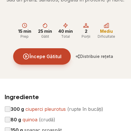
15 min
25 min
40 min
2
Mediu
Prep
Gătit
Total
Porții
Dificultate
Începe Gătitul
Distribuie rețeta
Ingrediente
300
g
ciuperci pleurotus
(
rupte în bucăți
)
80
g
quinoa
(
crudă
)
150
g
spanac proaspăt