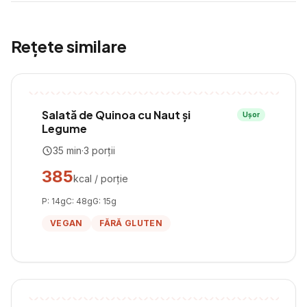
Rețete similare
Salată de Quinoa cu Naut și
Ușor
Legume
35
min
·
3
porții
385
kcal / porție
P:
14
g
C:
48
g
G:
15
g
VEGAN
FĂRĂ GLUTEN