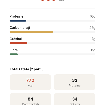
Proteine
16
g
Carbohidrați
42
g
Grăsimi
17
g
Fibre
8
g
Total rețetă (
2
porții)
770
32
kcal
Proteine
84
34
Carbohidrați
Grăsimi