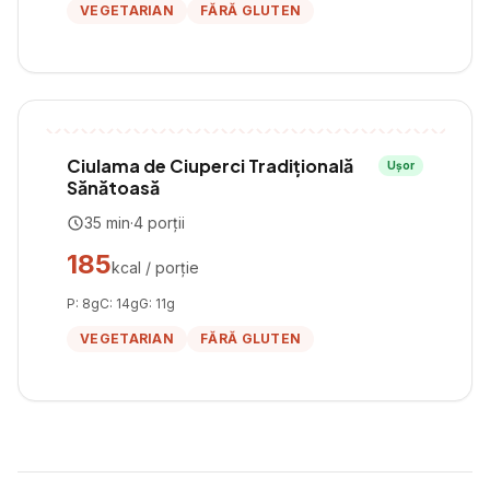
VEGETARIAN
FĂRĂ GLUTEN
Ciulama de Ciuperci Tradițională
Ușor
Sănătoasă
35
min
·
4
porții
185
kcal / porție
P:
8
g
C:
14
g
G:
11
g
VEGETARIAN
FĂRĂ GLUTEN