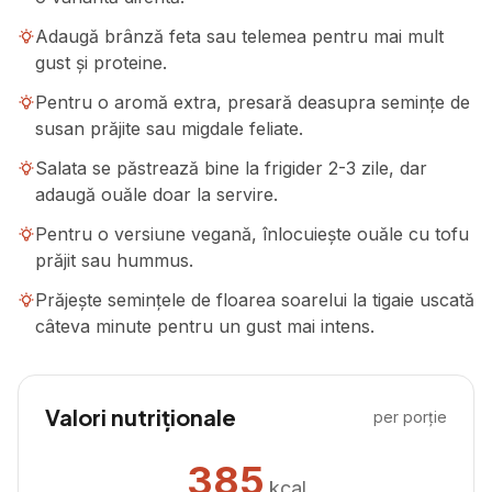
Adaugă brânză feta sau telemea pentru mai mult
gust și proteine.
Pentru o aromă extra, presară deasupra semințe de
susan prăjite sau migdale feliate.
Salata se păstrează bine la frigider 2-3 zile, dar
adaugă ouăle doar la servire.
Pentru o versiune vegană, înlocuiește ouăle cu tofu
prăjit sau hummus.
Prăjește semințele de floarea soarelui la tigaie uscată
câteva minute pentru un gust mai intens.
Valori nutriționale
per porție
385
kcal