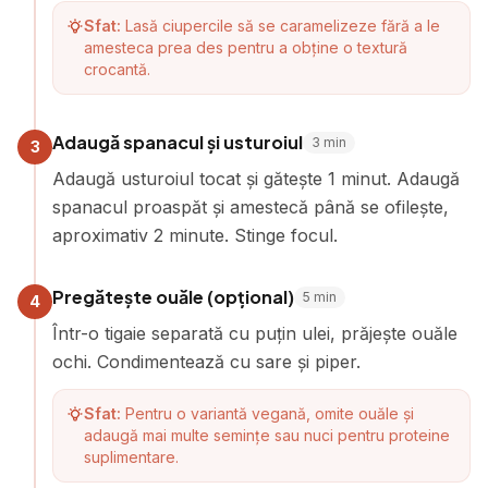
Sfat:
Lasă ciupercile să se caramelizeze fără a le
amesteca prea des pentru a obține o textură
crocantă.
Adaugă spanacul și usturoiul
3
min
3
Adaugă usturoiul tocat și gătește 1 minut. Adaugă
spanacul proaspăt și amestecă până se ofilește,
aproximativ 2 minute. Stinge focul.
Pregătește ouăle (opțional)
5
min
4
Într-o tigaie separată cu puțin ulei, prăjește ouăle
ochi. Condimentează cu sare și piper.
Sfat:
Pentru o variantă vegană, omite ouăle și
adaugă mai multe semințe sau nuci pentru proteine
suplimentare.