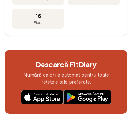
16
Fibre
Descarcă FitDiary
Numără caloriile automat pentru toate
rețetele tale preferate.