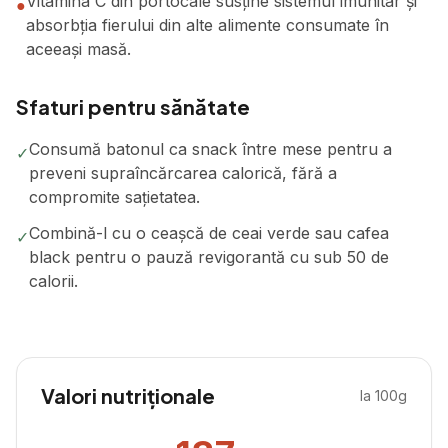
Vitamina C din portocale susține sistemul imunitar și
●
absorbția fierului din alte alimente consumate în
aceeași masă.
Sfaturi pentru sănătate
Consumă batonul ca snack între mese pentru a
✓
preveni supraîncărcarea calorică, fără a
compromite sațietatea.
Combină-l cu o ceașcă de ceai verde sau cafea
✓
black pentru o pauză revigorantă cu sub 50 de
calorii.
Valori nutriționale
la 100g