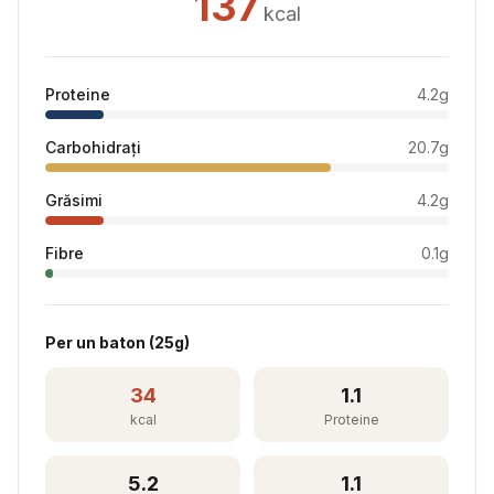
137
kcal
Proteine
4.2
g
Carbohidrați
20.7
g
Grăsimi
4.2
g
Fibre
0.1
g
Per
un baton
(
25
g)
34
1.1
kcal
Proteine
5.2
1.1