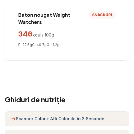
Baton nougat Weight
SNACKURI
Watchers
346
kcal / 100g
P:
22.5
g
C:
40.7
g
G:
11.2
g
Ghiduri de nutriție
Scanner Calorii: Afli Caloriile în 3 Secunde