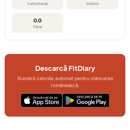
Carbohidrați
Grăsimi
0.0
Fibre
Descarcă FitDiary
Numără caloriile automat pentru mâncarea
românească.