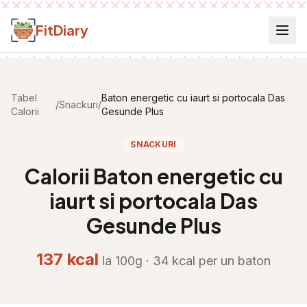
Salt la conținut
FitDiary
Tabel
Baton energetic cu iaurt si portocala Das
/
Snackuri
/
Calorii
Gesunde Plus
SNACKURI
Calorii
Baton energetic cu
iaurt si portocala Das
Gesunde Plus
137
kcal
la 100g ·
34
kcal per
un baton