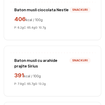
Baton musli ciocolata Nestle
SNACKURI
406
kcal / 100g
P:
6.2
g
C:
65.4
g
G:
10.7
g
Baton musli cu arahide
SNACKURI
prajite Sirius
391
kcal / 100g
P:
7.9
g
C:
65.7
g
G:
13.2
g