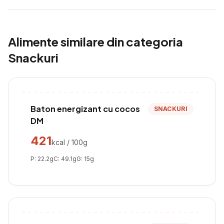
Alimente similare din categoria
Snackuri
Baton energizant cu cocos
SNACKURI
DM
421
kcal / 100g
P:
22.2
g
C:
49.1
g
G:
15
g