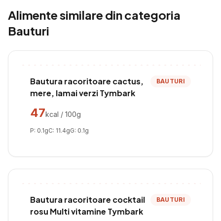
Alimente similare din categoria
Bauturi
Bautura racoritoare cactus,
BAUTURI
mere, lamai verzi Tymbark
47
kcal / 100g
P:
0.1
g
C:
11.4
g
G:
0.1
g
Bautura racoritoare cocktail
BAUTURI
rosu Multi vitamine Tymbark