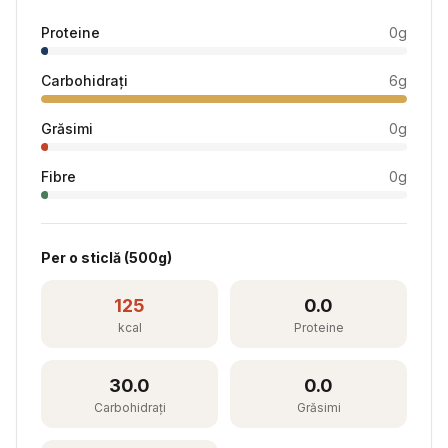
Proteine
0
g
Carbohidrați
6
g
Grăsimi
0
g
Fibre
0
g
Per
o sticlă
(
500
g)
125
0.0
kcal
Proteine
30.0
0.0
Carbohidrați
Grăsimi