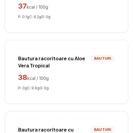
37
kcal / 100g
P:
0.1
g
C:
9.2
g
G:
0
g
Bautura racoritoare cu Aloe
BAUTURI
Vera Tropical
38
kcal / 100g
P:
0
g
C:
9.6
g
G:
0
g
Bautura racoritoare cu
BAUTURI