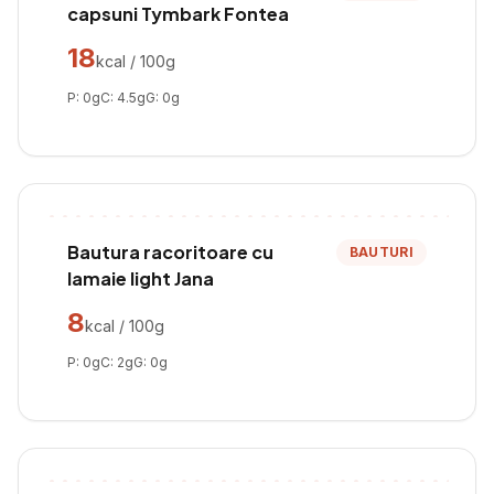
capsuni Tymbark Fontea
18
kcal / 100g
P:
0
g
C:
4.5
g
G:
0
g
Bautura racoritoare cu
BAUTURI
lamaie light Jana
8
kcal / 100g
P:
0
g
C:
2
g
G:
0
g