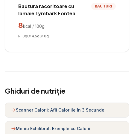
Bautura racoritoare cu
BAUTURI
lamaie Tymbark Fontea
8
kcal / 100g
P:
0
g
C:
4.5
g
G:
0
g
Ghiduri de nutriție
Scanner Calorii: Afli Caloriile în 3 Secunde
Meniu Echilibrat: Exemple cu Calorii