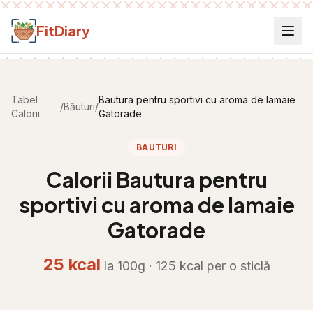
Salt la conținut
FitDiary
Tabel
Bautura pentru sportivi cu aroma de lamaie
/
Băuturi
/
Calorii
Gatorade
BAUTURI
Calorii
Bautura pentru
sportivi cu aroma de lamaie
Gatorade
25
kcal
la 100g ·
125
kcal per
o sticlă