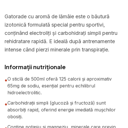
Gatorade cu aromă de lămâie este o băutură
izotonică formulată special pentru sportivi,
conținând electroliți și carbohidrați simpli pentru
rehidratare rapidă. E ideală după antrenamente
intense când pierzi minerale prin transpirație.
Informații nutriționale
O sticlă de 500ml oferă 125 calorii și aproximativ
●
65mg de sodiu, esențial pentru echilibrul
hidroelectrolitic.
Carbohidrații simpli (glucoză și fructoză) sunt
●
absorbiți rapid, oferind energie imediată mușchilor
obosiți.
Conține potasiu și magneziu, minerale care previn