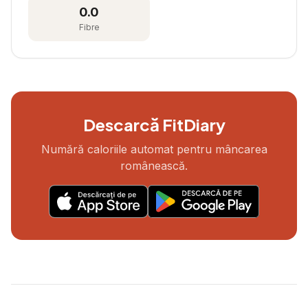
0.0
Fibre
Descarcă FitDiary
Numără caloriile automat pentru mâncarea
românească.