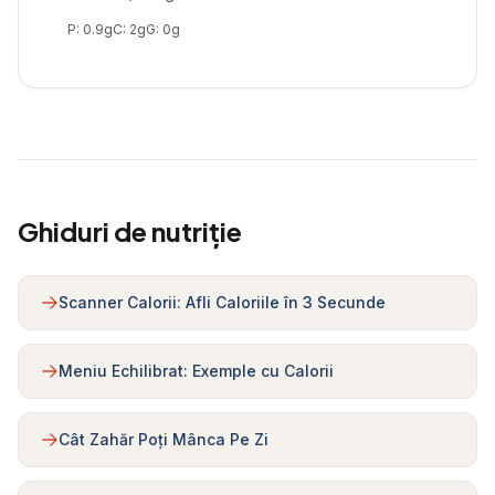
P:
0.9
g
C:
2
g
G:
0
g
Ghiduri de nutriție
Scanner Calorii: Afli Caloriile în 3 Secunde
Meniu Echilibrat: Exemple cu Calorii
Cât Zahăr Poți Mânca Pe Zi