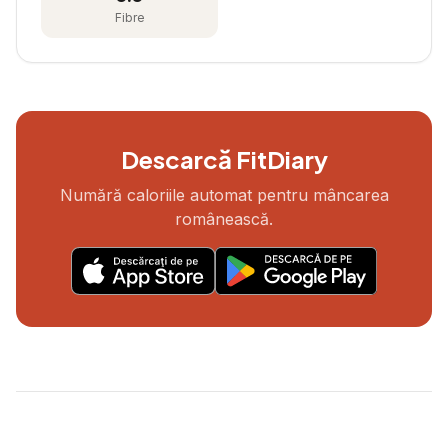
Fibre
Descarcă FitDiary
Numără caloriile automat pentru mâncarea
românească.