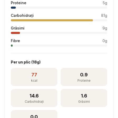
Proteine
5
g
Carbohidrați
81
g
Grăsimi
9
g
Fibre
0
g
Per
un plic
(
18
g)
77
0.9
kcal
Proteine
14.6
1.6
Carbohidrați
Grăsimi
0.0