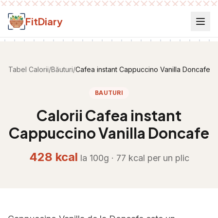
Salt la conținut
FitDiary
Tabel Calorii
/
Băuturi
/
Cafea instant Cappuccino Vanilla Doncafe
BAUTURI
Calorii
Cafea instant
Cappuccino Vanilla Doncafe
428
kcal
la 100g ·
77
kcal per
un plic