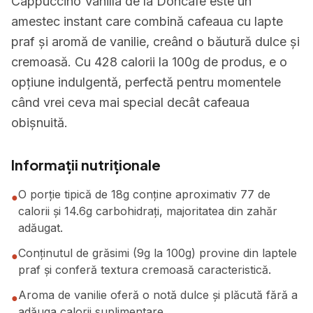
Cappuccino Vanilla de la Doncafe este un
amestec instant care combină cafeaua cu lapte
praf și aromă de vanilie, creând o băutură dulce și
cremoasă. Cu 428 calorii la 100g de produs, e o
opțiune indulgentă, perfectă pentru momentele
când vrei ceva mai special decât cafeaua
obișnuită.
Informații nutriționale
O porție tipică de 18g conține aproximativ 77 de
●
calorii și 14.6g carbohidrați, majoritatea din zahăr
adăugat.
Conținutul de grăsimi (9g la 100g) provine din laptele
●
praf și conferă textura cremoasă caracteristică.
Aroma de vanilie oferă o notă dulce și plăcută fără a
●
adăuga calorii suplimentare.