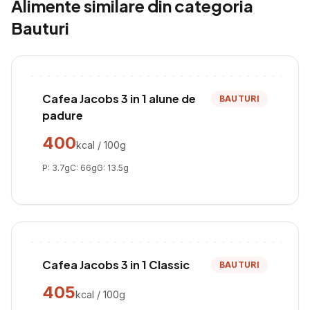
Alimente similare din categoria
Bauturi
Cafea Jacobs 3 in 1 alune de
BAUTURI
padure
400
kcal / 100g
P:
3.7
g
C:
66
g
G:
13.5
g
Cafea Jacobs 3 in 1 Classic
BAUTURI
405
kcal / 100g