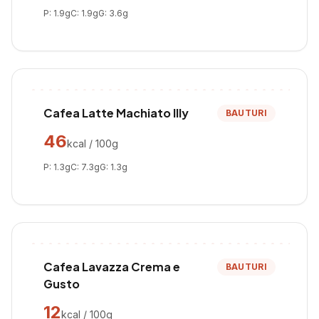
P:
1.9
g
C:
1.9
g
G:
3.6
g
Cafea Latte Machiato Illy
BAUTURI
46
kcal / 100g
P:
1.3
g
C:
7.3
g
G:
1.3
g
Cafea Lavazza Crema e
BAUTURI
Gusto
12
kcal / 100g