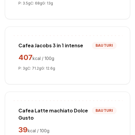
P:
3.5
g
C:
68
g
G:
13
g
Cafea Jacobs 3 in 1 intense
BAUTURI
407
kcal / 100g
P:
3
g
C:
71.2
g
G:
12.6
g
Cafea Latte machiato Dolce
BAUTURI
Gusto
39
kcal / 100g