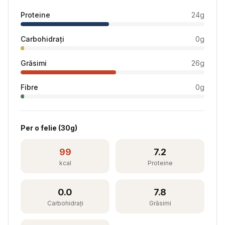
Proteine
24
g
Carbohidrați
0
g
Grăsimi
26
g
Fibre
0
g
Per
o felie
(
30
g)
99
7.2
kcal
Proteine
0.0
7.8
Carbohidrați
Grăsimi