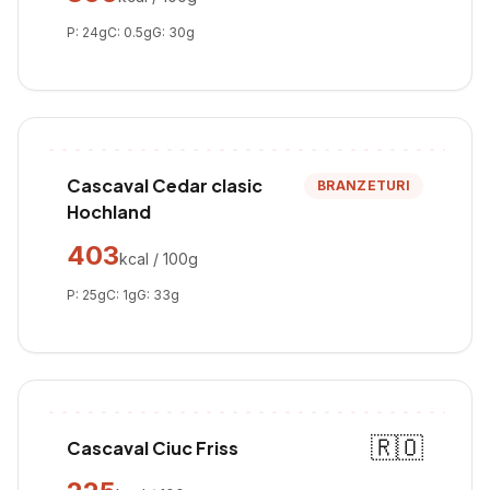
P:
24
g
C:
0.5
g
G:
30
g
Cascaval Cedar clasic
BRANZETURI
Hochland
403
kcal / 100g
P:
25
g
C:
1
g
G:
33
g
🇷🇴
Cascaval Ciuc Friss