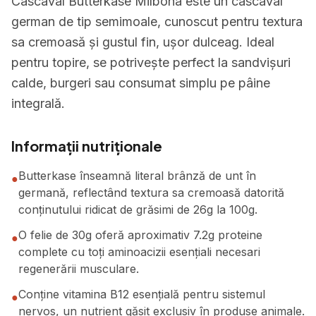
Cascaval Butterkase Milbona este un cascaval
german de tip semimoale, cunoscut pentru textura
sa cremoasă și gustul fin, ușor dulceag. Ideal
pentru topire, se potrivește perfect la sandvișuri
calde, burgeri sau consumat simplu pe pâine
integrală.
Informații nutriționale
Butterkase înseamnă literal brânză de unt în
●
germană, reflectând textura sa cremoasă datorită
conținutului ridicat de grăsimi de 26g la 100g.
O felie de 30g oferă aproximativ 7.2g proteine
●
complete cu toți aminoacizii esențiali necesari
regenerării musculare.
Conține vitamina B12 esențială pentru sistemul
●
nervos, un nutrient găsit exclusiv în produse animale.