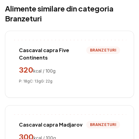
Alimente similare din categoria
Branzeturi
Cascaval capra Five
BRANZETURI
Continents
320
kcal / 100g
P:
18
g
C:
13
g
G:
22
g
Cascaval capra Madjarov
BRANZETURI
300
kcal / 100g