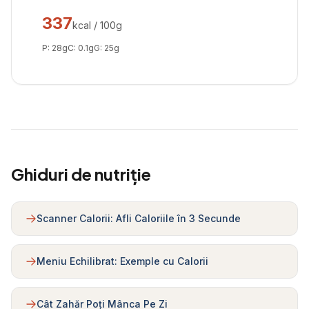
337
kcal / 100g
P:
28
g
C:
0.1
g
G:
25
g
Ghiduri de nutriție
Scanner Calorii: Afli Caloriile în 3 Secunde
Meniu Echilibrat: Exemple cu Calorii
Cât Zahăr Poți Mânca Pe Zi