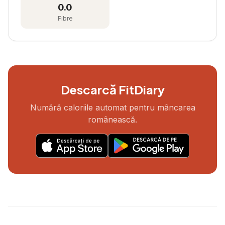
0.0
Fibre
Descarcă FitDiary
Numără caloriile automat pentru mâncarea
românească.