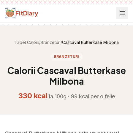
Salt la conținut
FitDiary
Tabel Calorii
/
Brânzeturi
/
Cascaval Butterkase Milbona
BRANZETURI
Calorii
Cascaval Butterkase
Milbona
330
kcal
la 100g ·
99
kcal per
o felie