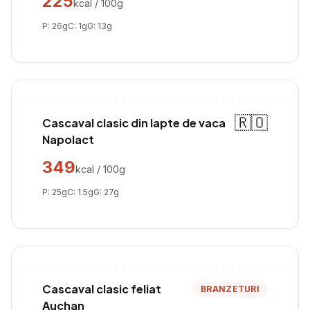
225
kcal / 100g
P:
26
g
C:
1
g
G:
13
g
🇷🇴
Cascaval clasic din lapte de vaca
Napolact
349
kcal / 100g
P:
25
g
C:
1.5
g
G:
27
g
Cascaval clasic feliat
BRANZETURI
Auchan