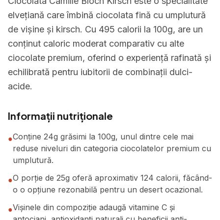
Ciocolata Camille Bloch Kirsch este o specialitate
elvețiană care îmbină ciocolata fină cu umplutură
de vișine și kirsch. Cu 495 calorii la 100g, are un
conținut caloric moderat comparativ cu alte
ciocolate premium, oferind o experiență rafinată și
echilibrată pentru iubitorii de combinații dulci-
acide.
Informații nutriționale
Conține 24g grăsimi la 100g, unul dintre cele mai
●
reduse niveluri din categoria ciocolatelor premium cu
umplutură.
O porție de 25g oferă aproximativ 124 calorii, făcând-
●
o o opțiune rezonabilă pentru un desert ocazional.
Vișinele din compoziție adaugă vitamine C și
●
antociani, antioxidanți naturali cu beneficii anti-