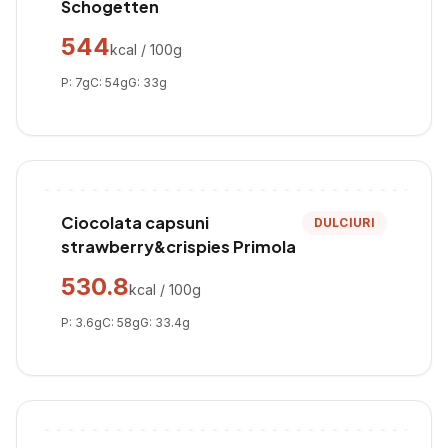
Schogetten
544
kcal / 100g
P:
7
g
C:
54
g
G:
33
g
Ciocolata capsuni
DULCIURI
strawberry&crispies Primola
530.8
kcal / 100g
P:
3.6
g
C:
58
g
G:
33.4
g