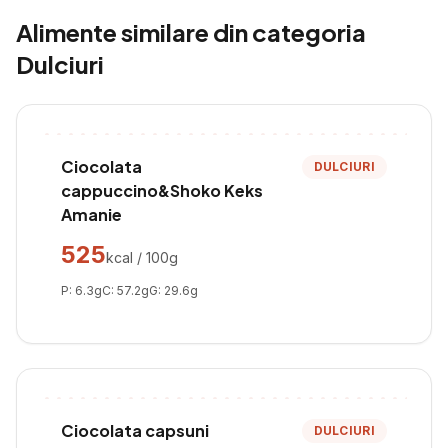
Alimente similare din categoria
Dulciuri
Ciocolata
DULCIURI
cappuccino&Shoko Keks
Amanie
525
kcal / 100g
P:
6.3
g
C:
57.2
g
G:
29.6
g
Ciocolata capsuni
DULCIURI