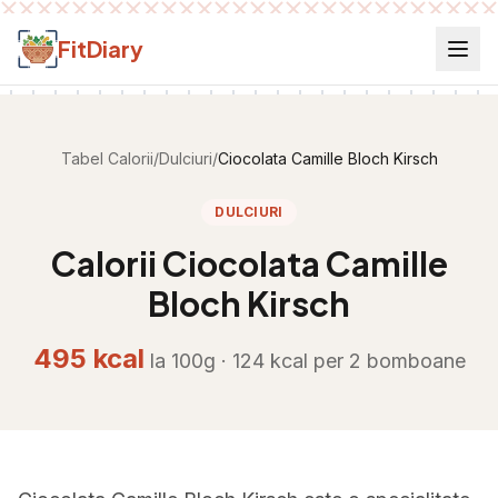
Salt la conținut
FitDiary
Tabel Calorii
/
Dulciuri
/
Ciocolata Camille Bloch Kirsch
DULCIURI
Calorii
Ciocolata Camille
Bloch Kirsch
495
kcal
la 100g ·
124
kcal per
2 bomboane