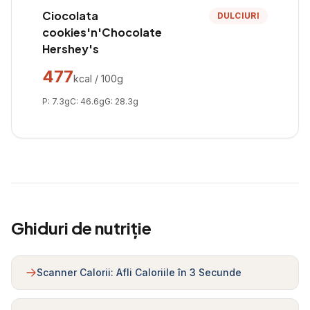
Ciocolata
DULCIURI
cookies'n'Chocolate
Hershey's
477
kcal / 100g
P:
7.3
g
C:
46.6
g
G:
28.3
g
Ghiduri de nutriție
Scanner Calorii: Afli Caloriile în 3 Secunde