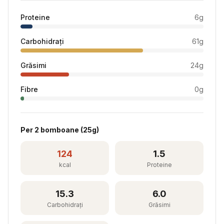
Proteine
6
g
Carbohidrați
61
g
Grăsimi
24
g
Fibre
0
g
Per
2 bomboane
(
25
g)
124
1.5
kcal
Proteine
15.3
6.0
Carbohidrați
Grăsimi