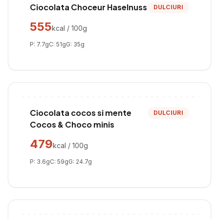
Ciocolata Choceur Haselnuss
DULCIURI
555
kcal / 100g
P:
7.7
g
C:
51
g
G:
35
g
Ciocolata cocos si mente
DULCIURI
Cocos & Choco minis
479
kcal / 100g
P:
3.6
g
C:
59
g
G:
24.7
g