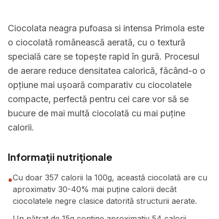
Ciocolata neagra pufoasa si intensa Primola este
o ciocolată românească aerată, cu o textură
specială care se topește rapid în gură. Procesul
de aerare reduce densitatea calorică, făcând-o o
opțiune mai ușoară comparativ cu ciocolatele
compacte, perfectă pentru cei care vor să se
bucure de mai multă ciocolată cu mai puține
calorii.
Informații nutriționale
Cu doar 357 calorii la 100g, această ciocolată are cu
●
aproximativ 30-40% mai puține calorii decât
ciocolatele negre clasice datorită structurii aerate.
Un pătrat de 15g conține aproximativ 54 calorii,