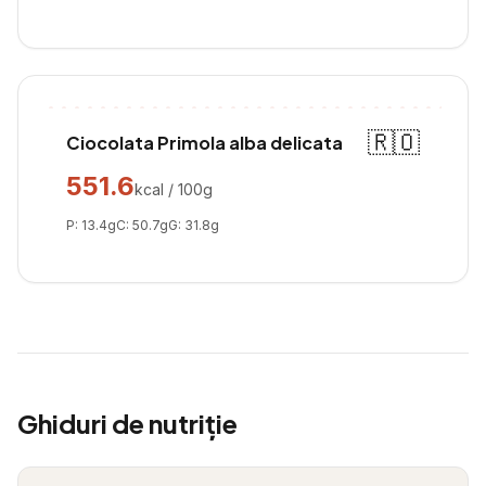
🇷🇴
Ciocolata Primola alba delicata
551.6
kcal / 100g
P:
13.4
g
C:
50.7
g
G:
31.8
g
Ghiduri de nutriție