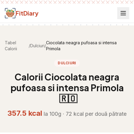
Salt la conținut
FitDiary
Tabel
Ciocolata neagra pufoasa si intensa
/
Dulciuri
/
Calorii
Primola
DULCIURI
Calorii
Ciocolata neagra
pufoasa si intensa Primola
🇷🇴
357.5
kcal
la 100g ·
72
kcal per
două pătrate