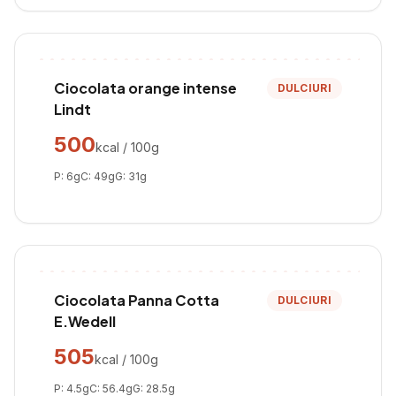
Ciocolata orange intense
DULCIURI
Lindt
500
kcal / 100g
P:
6
g
C:
49
g
G:
31
g
Ciocolata Panna Cotta
DULCIURI
E.Wedell
505
kcal / 100g
P:
4.5
g
C:
56.4
g
G:
28.5
g