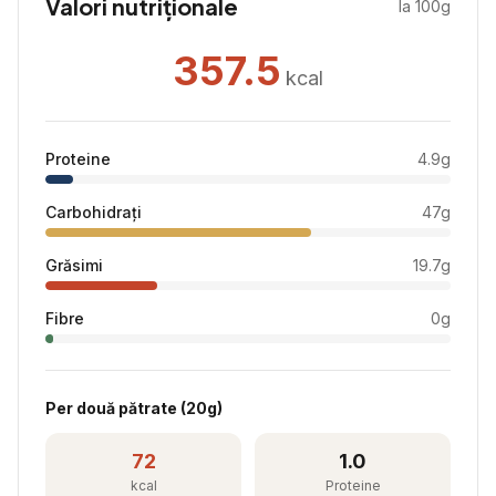
Valori nutriționale
la 100g
357.5
kcal
Proteine
4.9
g
Carbohidrați
47
g
Grăsimi
19.7
g
Fibre
0
g
Per
două pătrate
(
20
g)
72
1.0
kcal
Proteine