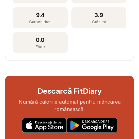
9.4
3.9
Carbohidrați
Grăsimi
0.0
Fibre
Descarcă FitDiary
Numără caloriile automat pentru mâncarea
românească.