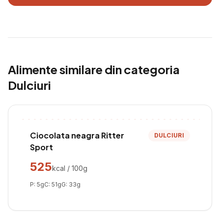
Alimente similare din categoria
Dulciuri
Ciocolata neagra Ritter
DULCIURI
Sport
525
kcal / 100g
P:
5
g
C:
51
g
G:
33
g