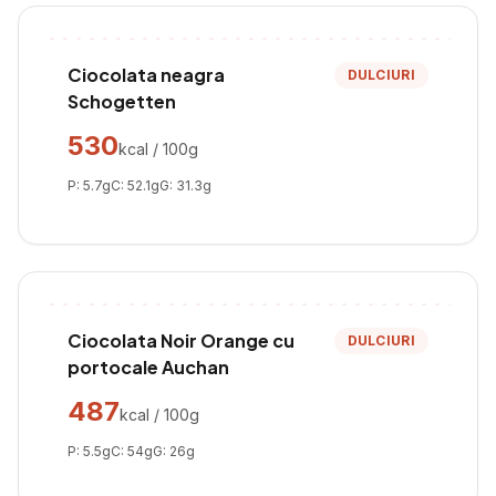
Ciocolata neagra
DULCIURI
Schogetten
530
kcal / 100g
P:
5.7
g
C:
52.1
g
G:
31.3
g
Ciocolata Noir Orange cu
DULCIURI
portocale Auchan
487
kcal / 100g
P:
5.5
g
C:
54
g
G:
26
g