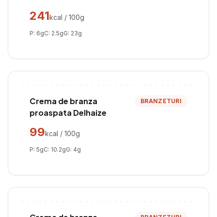
241
kcal / 100g
P:
6
g
C:
2.5
g
G:
23
g
Crema de branza
BRANZETURI
proaspata Delhaize
99
kcal / 100g
P:
5
g
C:
10.2
g
G:
4
g