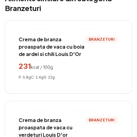
Branzeturi
Crema de branza
BRANZETURI
proaspata de vaca cu boia
de ardei si chili Louis D'Or
231
kcal / 100g
P:
5.8
g
C:
2.4
g
G:
22
g
Crema de branza
BRANZETURI
proaspata de vaca cu
verdeturi Louis D'or