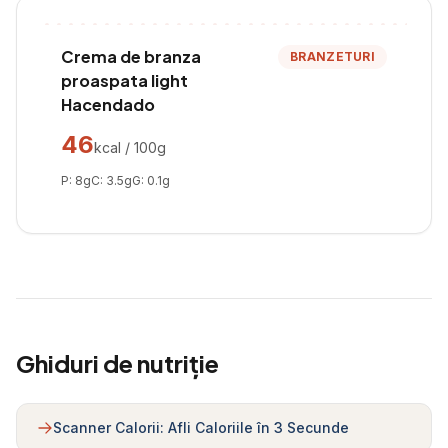
Crema de branza
BRANZETURI
proaspata light
Hacendado
46
kcal / 100g
P:
8
g
C:
3.5
g
G:
0.1
g
Ghiduri de nutriție
Scanner Calorii: Afli Caloriile în 3 Secunde