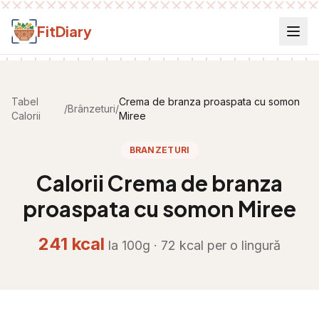
Salt la conținut
FitDiary
Tabel
Crema de branza proaspata cu somon
/
Brânzeturi
/
Calorii
Miree
BRANZETURI
Calorii
Crema de branza
proaspata cu somon Miree
241
kcal
la 100g ·
72
kcal per
o lingură