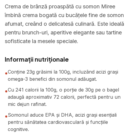
Crema de brânză proaspătă cu somon Miree
îmbină crema bogată cu bucățele fine de somon
afumat, creând o delicatesă culinară. Este ideală
pentru brunch-uri, aperitive elegante sau tartine
sofisticate la mesele speciale.
Informații nutriționale
Conține 23g grăsimi la 100g, incluzând acizi grași
●
omega-3 benefici din somonul adăugat.
Cu 241 calorii la 100g, o porție de 30g pe o bagel
●
adaugă aproximativ 72 calorii, perfectă pentru un
mic dejun rafinat.
Somonul aduce EPA și DHA, acizi grași esențiali
●
pentru sănătatea cardiovasculară și funcțiile
cognitive.