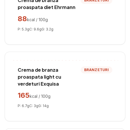
Crema de branza
BRANZETURI
proaspata diet Ehrmann
88
kcal / 100g
P:
5.3
g
C:
9.6
g
G:
3.2
g
Crema de branza
BRANZETURI
proaspata light cu
verdeturi Exquisa
165
kcal / 100g
P:
6.7
g
C:
3
g
G:
14
g