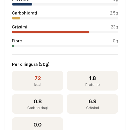
Carbohidrați
2.5
g
Grăsimi
23
g
Fibre
0
g
Per
o lingură
(
30
g)
72
1.8
kcal
Proteine
0.8
6.9
Carbohidrați
Grăsimi
0.0