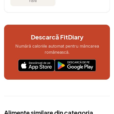
Fibre
Descarcă FitDiary
Numără caloriile automat pentru mâncarea
românească.
Alimente similare din categoria