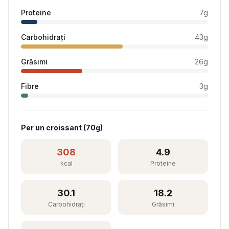
Proteine
7
g
Carbohidrați
43
g
Grăsimi
26
g
Fibre
3
g
Per
un croissant
(
70
g)
308
4.9
kcal
Proteine
30.1
18.2
Carbohidrați
Grăsimi