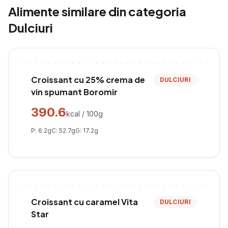
Alimente similare din categoria
Dulciuri
Croissant cu 25% crema de
DULCIURI
vin spumant Boromir
390.6
kcal / 100g
P:
6.2
g
C:
52.7
g
G:
17.2
g
Croissant cu caramel Vita
DULCIURI
Star