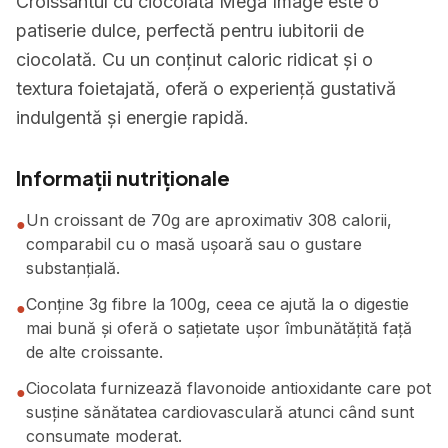
Croissantul cu ciocolată Mega Image este o
patiserie dulce, perfectă pentru iubitorii de
ciocolată. Cu un conținut caloric ridicat și o
textura foietajată, oferă o experiență gustativă
indulgentă și energie rapidă.
Informații nutriționale
Un croissant de 70g are aproximativ 308 calorii,
●
comparabil cu o masă ușoară sau o gustare
substanțială.
Conține 3g fibre la 100g, ceea ce ajută la o digestie
●
mai bună și oferă o sațietate ușor îmbunătățită față
de alte croissante.
Ciocolata furnizează flavonoide antioxidante care pot
●
susține sănătatea cardiovasculară atunci când sunt
consumate moderat.