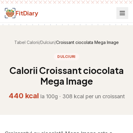
Salt la conținut
FitDiary
Tabel Calorii
/
Dulciuri
/
Croissant ciocolata Mega Image
DULCIURI
Calorii
Croissant ciocolata
Mega Image
440
kcal
la 100g ·
308
kcal per
un croissant