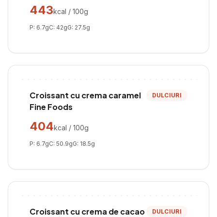
443
kcal / 100g
P:
6.7
g
C:
42
g
G:
27.5
g
Croissant cu crema caramel
DULCIURI
Fine Foods
404
kcal / 100g
P:
6.7
g
C:
50.9
g
G:
18.5
g
Croissant cu crema de cacao
DULCIURI