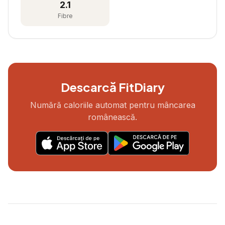
2.1
Fibre
Descarcă FitDiary
Numără caloriile automat pentru mâncarea
românească.