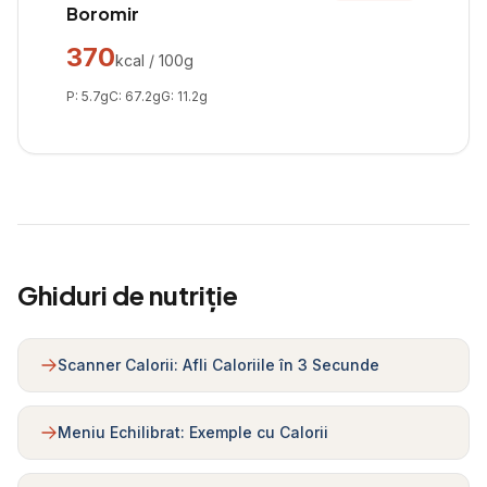
Boromir
370
kcal / 100g
P:
5.7
g
C:
67.2
g
G:
11.2
g
Ghiduri de nutriție
Scanner Calorii: Afli Caloriile în 3 Secunde
Meniu Echilibrat: Exemple cu Calorii