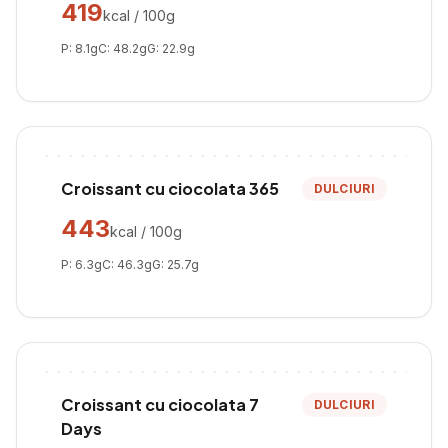
419
kcal / 100g
P:
8.1
g
C:
48.2
g
G:
22.9
g
Croissant cu ciocolata 365
DULCIURI
443
kcal / 100g
P:
6.3
g
C:
46.3
g
G:
25.7
g
Croissant cu ciocolata 7
DULCIURI
Days