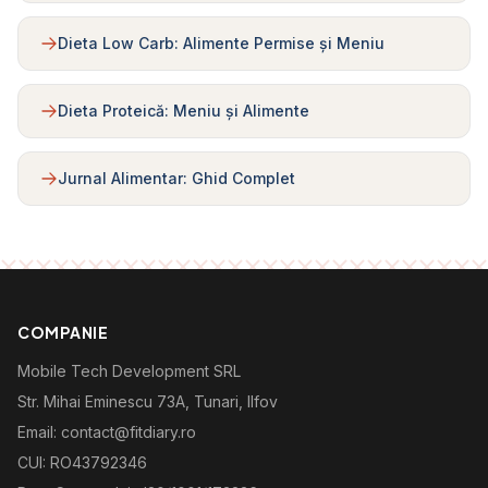
Dieta Low Carb: Alimente Permise și Meniu
Dieta Proteică: Meniu și Alimente
Jurnal Alimentar: Ghid Complet
COMPANIE
Mobile Tech Development SRL
Str. Mihai Eminescu 73A, Tunari, Ilfov
Email: contact@fitdiary.ro
CUI: RO43792346