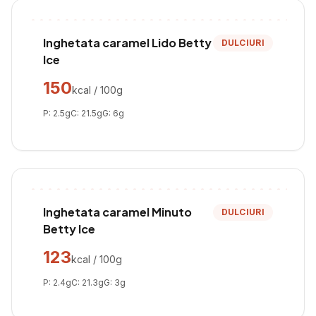
Inghetata caramel Lido Betty
DULCIURI
Ice
150
kcal / 100g
P:
2.5
g
C:
21.5
g
G:
6
g
Inghetata caramel Minuto
DULCIURI
Betty Ice
123
kcal / 100g
P:
2.4
g
C:
21.3
g
G:
3
g