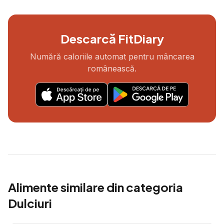
Descarcă FitDiary
Numără caloriile automat pentru mâncarea
românească.
Alimente similare din categoria
Dulciuri