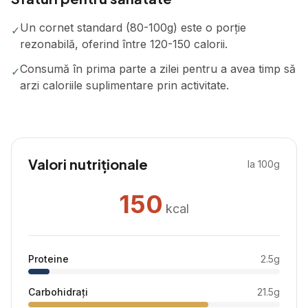
Un cornet standard (80-100g) este o porție
✓
rezonabilă, oferind între 120-150 calorii.
Consumă în prima parte a zilei pentru a avea timp să
✓
arzi caloriile suplimentare prin activitate.
Valori nutriționale
la 100g
150
kcal
Proteine
2.5
g
Carbohidrați
21.5
g