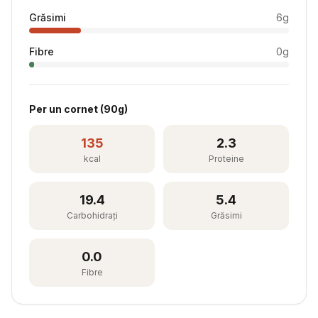
Grăsimi
6
g
Fibre
0
g
Per
un cornet
(
90
g)
135
2.3
kcal
Proteine
19.4
5.4
Carbohidrați
Grăsimi
0.0
Fibre