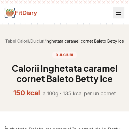
Salt la conținut
FitDiary
Tabel Calorii
/
Dulciuri
/
Inghetata caramel cornet Baleto Betty Ice
DULCIURI
Calorii
Inghetata caramel
cornet Baleto Betty Ice
150
kcal
la 100g ·
135
kcal per
un cornet