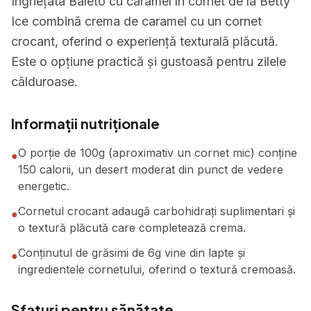
Înghețata Baleto cu caramel în cornet de la Betty
Ice combină crema de caramel cu un cornet
crocant, oferind o experiență texturală plăcută.
Este o opțiune practică și gustoasă pentru zilele
călduroase.
Informații nutriționale
O porție de 100g (aproximativ un cornet mic) conține
●
150 calorii, un desert moderat din punct de vedere
energetic.
Cornetul crocant adaugă carbohidrați suplimentari și
●
o textură plăcută care completează crema.
Conținutul de grăsimi de 6g vine din lapte și
●
ingredientele cornetului, oferind o textură cremoasă.
Sfaturi pentru sănătate