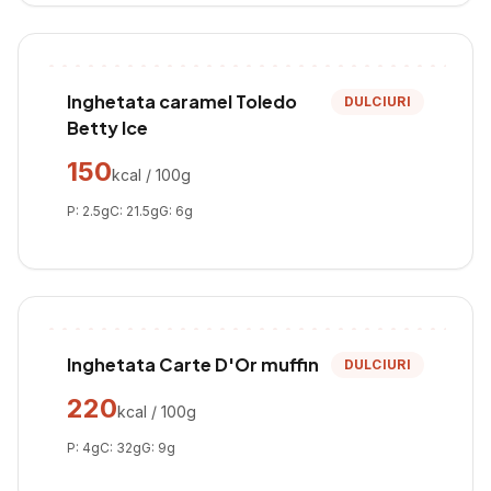
Inghetata caramel Toledo
DULCIURI
Betty Ice
150
kcal / 100g
P:
2.5
g
C:
21.5
g
G:
6
g
Inghetata Carte D'Or muffin
DULCIURI
220
kcal / 100g
P:
4
g
C:
32
g
G:
9
g