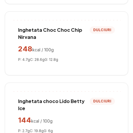
Inghetata Choc Choc Chip
DULCIURI
Nirvana
248
kcal / 100g
P:
4.7
g
C:
28.6
g
G:
12.8
g
Inghetata choco Lido Betty
DULCIURI
Ice
144
kcal / 100g
P:
2.7
g
C:
19.8
g
G:
6
g