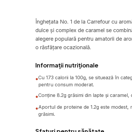
Înghețata No. 1 de la Carrefour cu aromă
dulce și complex de caramel se combin
alegere populară pentru amatorii de arome
o răsfățare ocazională.
Informații nutriționale
Cu 173 calorii la 100g, se situează în cate
●
pentru consum moderat.
Conține 8.2g grăsimi din lapte și caramel,
●
Aportul de proteine de 1.2g este modest, ma
●
grăsimi.
Sfaturi pentru sănătate