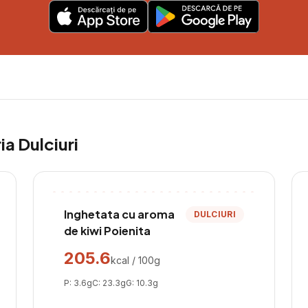
ria
Dulciuri
Inghetata cu aroma
DULCIURI
de kiwi Poienita
205.6
kcal / 100g
P:
3.6
g
C:
23.3
g
G:
10.3
g