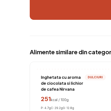
Alimente similare din catego
Inghetata cu aroma
DULCIURI
de ciocolata si lichior
de cafea Nirvana
251
kcal / 100g
P:
4.7
g
C:
29.2
g
G:
12.8
g