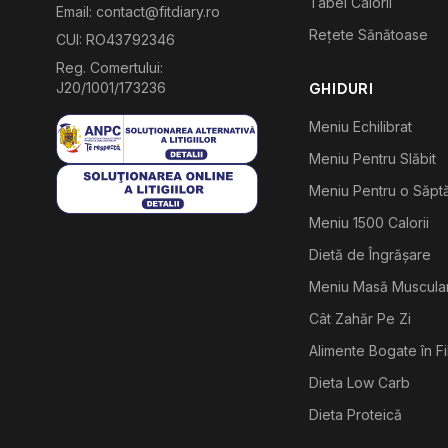
Tabel Calorii
Email: contact@fitdiary.ro
Rețete Sănătoase
CUI: RO43792346
Reg. Comertului:
J20/1001/173236
GHIDURI
Meniu Echilibrat
Meniu Pentru Slăbit
Meniu Pentru o Săp
Meniu 1500 Calorii
Dietă de Îngrășare
Meniu Masă Muscula
Cât Zahăr Pe Zi
Alimente Bogate în F
Dieta Low Carb
Dieta Proteică