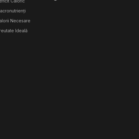
ficit Caloric
acronutrienți
alorii Necesare
reutate Ideală