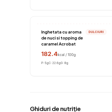
Inghetata cu aroma
DULCIURI
de nuci si topping de
caramel Acrobat
182.4
kcal / 100g
P:
5
g
C:
22.6
g
G:
8
g
Ghiduri de nutriție