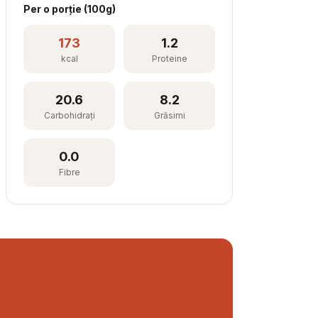
Per
o porție
(
100
g)
173
1.2
kcal
Proteine
20.6
8.2
Carbohidrați
Grăsimi
0.0
Fibre