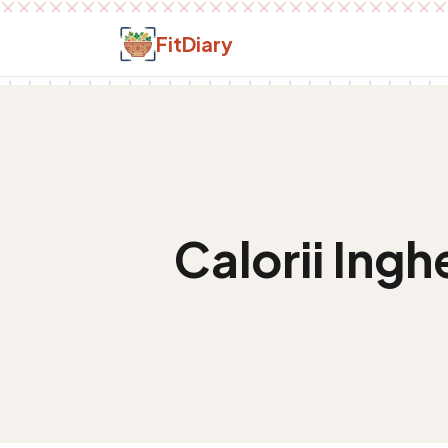
Salt la conținut
FitDiary
Calorii
Ingh