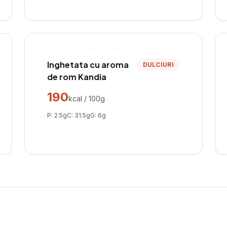
Inghetata cu aroma
DULCIURI
de rom Kandia
190
kcal / 100g
P:
2.5
g
C:
31.5
g
G:
6
g