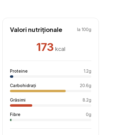
Valori nutriționale
la 100g
173
kcal
Proteine
1.2
g
Carbohidrați
20.6
g
Grăsimi
8.2
g
Fibre
0
g