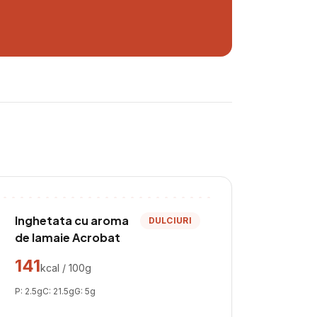
Inghetata cu aroma
DULCIURI
de lamaie Acrobat
141
kcal / 100g
P:
2.5
g
C:
21.5
g
G:
5
g