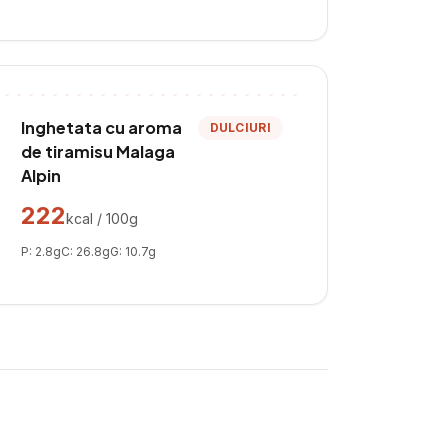
Inghetata cu aroma
DULCIURI
de tiramisu Malaga
Alpin
222
kcal / 100g
P:
2.8
g
C:
26.8
g
G:
10.7
g