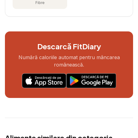
Fibre
Descarcă FitDiary
Numără caloriile automat pentru mâncarea
românească.
Alimente similare din categoria