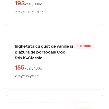
193
kcal / 100g
P:
2.2
g
C:
25
g
G:
9.3
g
Inghetata cu gust de vanilie si
DULCIURI
glazura de portocale Cool
Stix K-Classic
155
kcal / 100g
P:
2
g
C:
25
g
G:
5.2
g