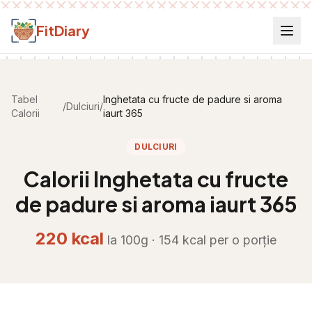
Salt la conținut
FitDiary
Tabel
Inghetata cu fructe de padure si aroma
/
Dulciuri
/
Calorii
iaurt 365
DULCIURI
Calorii
Inghetata cu fructe
de padure si aroma iaurt 365
220
kcal
la 100g ·
154
kcal per
o porție