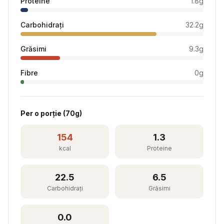
Proteine
1.8
g
Carbohidrați
32.2
g
Grăsimi
9.3
g
Fibre
0
g
Per
o porție
(
70
g)
154
1.3
kcal
Proteine
22.5
6.5
Carbohidrați
Grăsimi
0.0