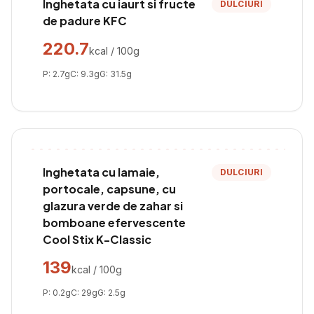
Inghetata cu iaurt si fructe
DULCIURI
de padure KFC
220.7
kcal / 100g
P:
2.7
g
C:
9.3
g
G:
31.5
g
Inghetata cu lamaie,
DULCIURI
portocale, capsune, cu
glazura verde de zahar si
bomboane efervescente
Cool Stix K-Classic
139
kcal / 100g
P:
0.2
g
C:
29
g
G:
2.5
g