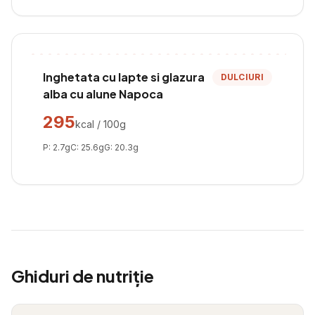
Inghetata cu lapte si glazura
DULCIURI
alba cu alune Napoca
295
kcal / 100g
P:
2.7
g
C:
25.6
g
G:
20.3
g
Ghiduri de nutriție