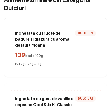
Dulciuri
Inghetata cu fructe de
DULCIURI
padure si glazura cu aroma
de iaurt Moana
139
kcal / 100g
P:
1.7
g
C:
24
g
G:
4
g
Inghetata cu gust de vanilie si
DULCIURI
capsune Cool Stix K-Classic