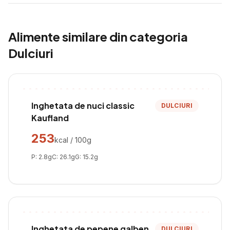
Alimente similare din categoria
Dulciuri
Inghetata de nuci classic
DULCIURI
Kaufland
253
kcal / 100g
P:
2.8
g
C:
26.1
g
G:
15.2
g
Inghetata de pepene galben
DULCIURI