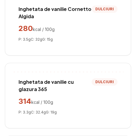
Inghetata de vanilie Cornetto
DULCIURI
Algida
280
kcal / 100g
P:
3.5
g
C:
32
g
G:
15
g
Inghetata de vanilie cu
DULCIURI
glazura 365
314
kcal / 100g
P:
3.3
g
C:
32.4
g
G:
19
g