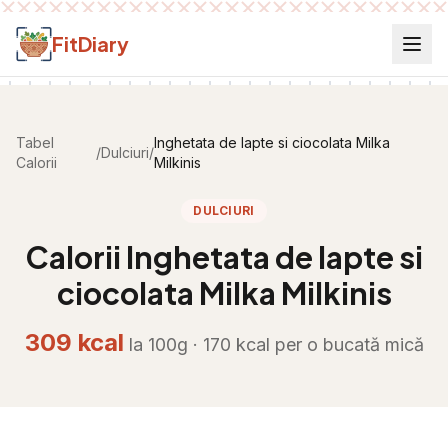
Salt la conținut
FitDiary
Tabel
Inghetata de lapte si ciocolata Milka
/
Dulciuri
/
Calorii
Milkinis
DULCIURI
Calorii
Inghetata de lapte si
ciocolata Milka Milkinis
309
kcal
la 100g ·
170
kcal per
o bucată mică