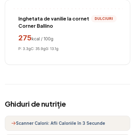
Inghetata de vanilie la cornet
DULCIURI
Corner Ballino
275
kcal / 100g
P:
3.3
g
C:
35.9
g
G:
13.1
g
Ghiduri de nutriție
Scanner Calorii: Afli Caloriile în 3 Secunde