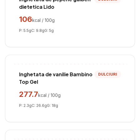
dietetica Lido
106
kcal / 100g
P:
5.5
g
C:
9.8
g
G:
5
g
Inghetata de vanilie Bambino
DULCIURI
Top Gel
277.7
kcal / 100g
P:
2.3
g
C:
26.6
g
G:
18
g