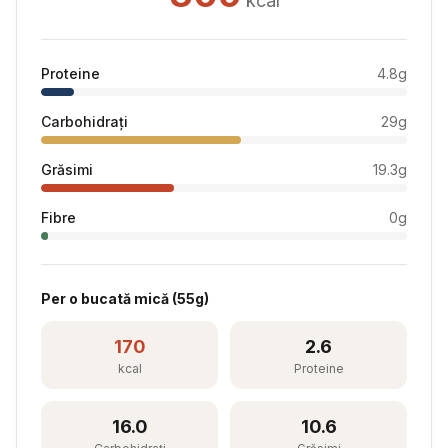
kcal
Proteine
4.8
g
Carbohidrați
29
g
Grăsimi
19.3
g
Fibre
0
g
Per
o bucată mică
(
55
g)
170
2.6
kcal
Proteine
16.0
10.6