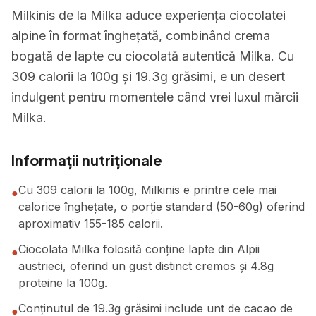
Milkinis de la Milka aduce experiența ciocolatei
alpine în format înghețată, combinând crema
bogată de lapte cu ciocolată autentică Milka. Cu
309 calorii la 100g și 19.3g grăsimi, e un desert
indulgent pentru momentele când vrei luxul mărcii
Milka.
Informații nutriționale
Cu 309 calorii la 100g, Milkinis e printre cele mai
●
calorice înghețate, o porție standard (50-60g) oferind
aproximativ 155-185 calorii.
Ciocolata Milka folosită conține lapte din Alpii
●
austrieci, oferind un gust distinct cremos și 4.8g
proteine la 100g.
Conținutul de 19.3g grăsimi include unt de cacao de
●