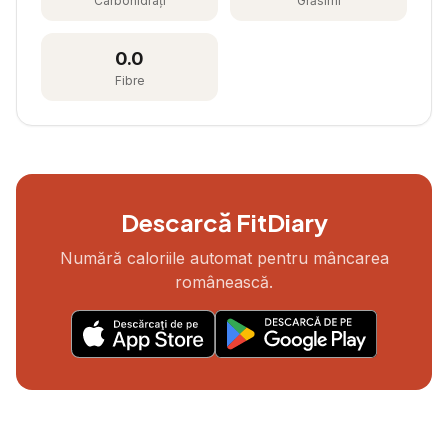
Carbohidrați
Grăsimi
0.0
Fibre
Descarcă FitDiary
Numără caloriile automat pentru mâncarea
românească.