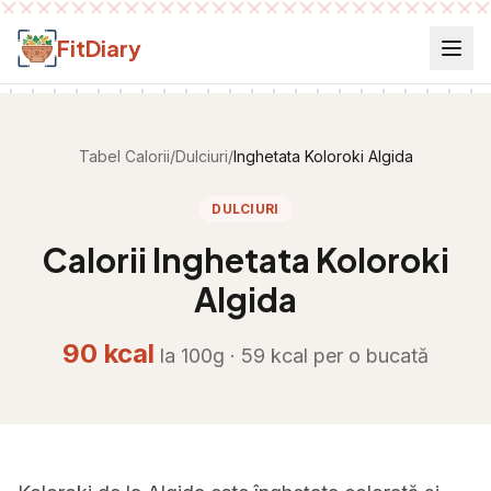
Salt la conținut
FitDiary
Tabel Calorii
/
Dulciuri
/
Inghetata Koloroki Algida
DULCIURI
Calorii
Inghetata Koloroki
Algida
90
kcal
la 100g ·
59
kcal per
o bucată