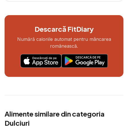
Descarcă FitDiary
Numără caloriile automat pentru mâncarea
românească.
Alimente similare din categoria
Dulciuri