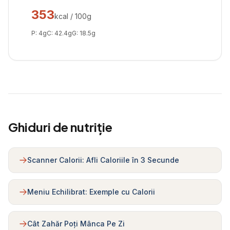
353
kcal / 100g
P:
4
g
C:
42.4
g
G:
18.5
g
Ghiduri de nutriție
Scanner Calorii: Afli Caloriile în 3 Secunde
Meniu Echilibrat: Exemple cu Calorii
Cât Zahăr Poți Mânca Pe Zi