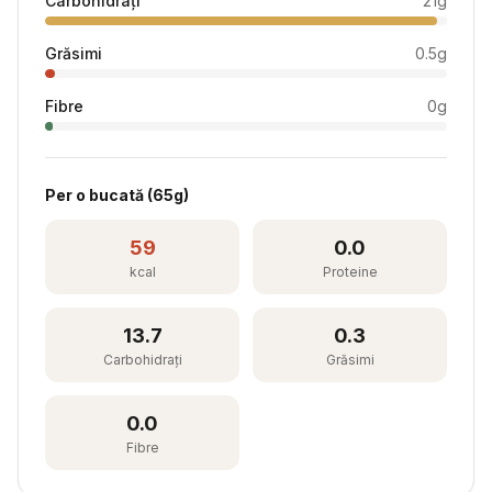
Carbohidrați
21
g
Grăsimi
0.5
g
Fibre
0
g
Per
o bucată
(
65
g)
59
0.0
kcal
Proteine
13.7
0.3
Carbohidrați
Grăsimi
0.0
Fibre