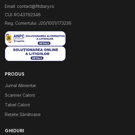
Email: contact@fitdiary.ro
CUI: RO43792346
Reg. Comertului: J20/1001/173236
PRODUS
Jurnal Alimentar
Scanner Calorii
Tabel Calorii
Rețete Sănătoase
GHIDURI