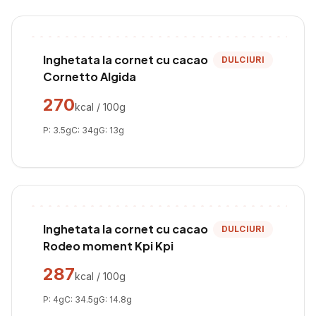
Inghetata la cornet cu cacao
DULCIURI
Cornetto Algida
270
kcal / 100g
P:
3.5
g
C:
34
g
G:
13
g
Inghetata la cornet cu cacao
DULCIURI
Rodeo moment Kpi Kpi
287
kcal / 100g
P:
4
g
C:
34.5
g
G:
14.8
g