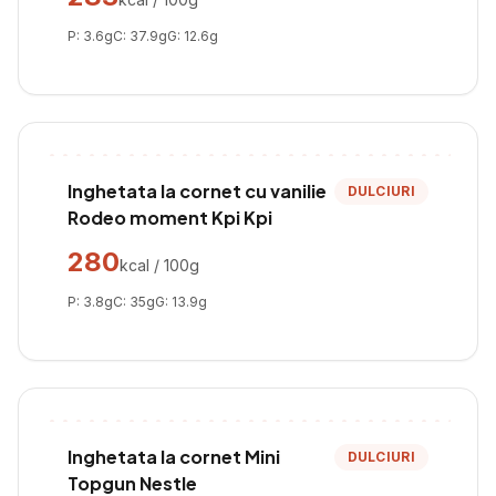
P:
3.6
g
C:
37.9
g
G:
12.6
g
Inghetata la cornet cu vanilie
DULCIURI
Rodeo moment Kpi Kpi
280
kcal / 100g
P:
3.8
g
C:
35
g
G:
13.9
g
Inghetata la cornet Mini
DULCIURI
Topgun Nestle