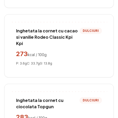
Inghetata la cornet cu cacao
DULCIURI
si vanilie Rodeo Classic Kpi
Kpi
273
kcal / 100g
P:
3.6
g
C:
33.7
g
G:
13.8
g
Inghetata la cornet cu
DULCIURI
ciocolata Topgun
283
kcal / 100g