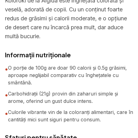
Koloroki de la Algida este înghețata colorată și
veselă, adorată de copii. Cu un conținut foarte
redus de grăsimi și calorii moderate, e o opțiune
de desert care nu încarcă prea mult, dar aduce
multă bucurie.
Informații nutriționale
O porție de 100g are doar 90 calorii și 0.5g grăsimi,
●
aproape neglijabil comparativ cu înghețatele cu
smântână.
Carbohidrații (21g) provin din zaharuri simple și
●
arome, oferind un gust dulce intens.
Culorile vibrante vin de la coloranți alimentari, care în
●
cantități mici sunt siguri pentru consum.
Sfaturi pentru sănătate