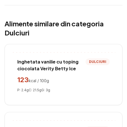
Alimente similare din categoria
Dulciuri
Inghetata vanilie cu toping
DULCIURI
ciocolata Verity Betty Ice
123
kcal / 100g
P:
2.4
g
C:
21.5
g
G:
3
g