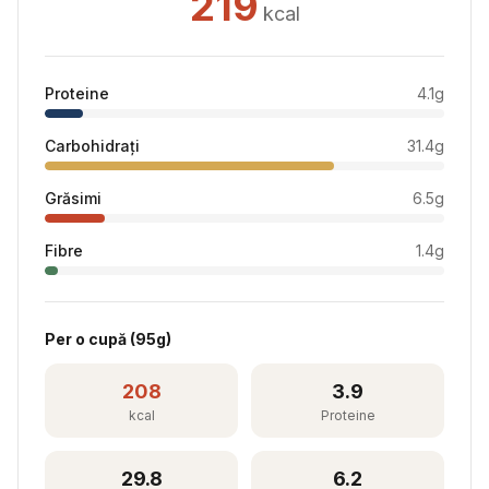
219
kcal
Proteine
4.1
g
Carbohidrați
31.4
g
Grăsimi
6.5
g
Fibre
1.4
g
Per
o cupă
(
95
g)
208
3.9
kcal
Proteine
29.8
6.2