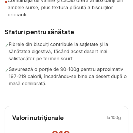
Combinația de vanilie și cacao oferă antioxidanți din
●
ambele surse, plus textura plăcută a biscuiților
crocanti.
Sfaturi pentru sănătate
Fibrele din biscuiți contribuie la sațietate și la
✓
sănătatea digestivă, făcând acest desert mai
satisfăcător pe termen scurt.
Savurează o porție de 90-100g pentru aproximativ
✓
197-219 calorii, încadrându-se bine ca desert după o
masă echilibrată.
Valori nutriționale
la 100g