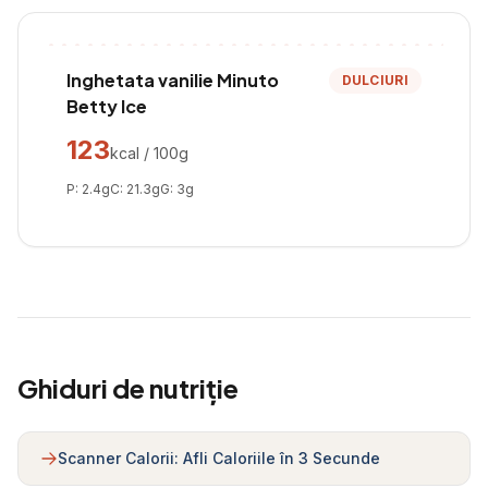
Inghetata vanilie Minuto
DULCIURI
Betty Ice
123
kcal / 100g
P:
2.4
g
C:
21.3
g
G:
3
g
Ghiduri de nutriție
Scanner Calorii: Afli Caloriile în 3 Secunde