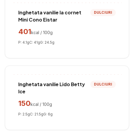
Inghetata vanilie la cornet
DULCIURI
Mini Cono Eistar
401
kcal / 100g
P:
4.1
g
C:
41
g
G:
24.5
g
Inghetata vanilie Lido Betty
DULCIURI
Ice
150
kcal / 100g
P:
2.5
g
C:
21.5
g
G:
6
g