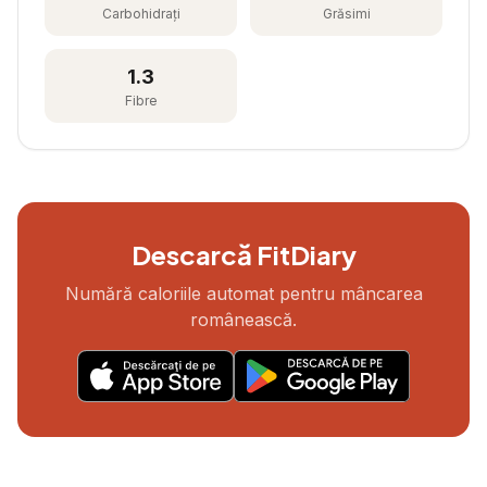
Carbohidrați
Grăsimi
1.3
Fibre
Descarcă FitDiary
Numără caloriile automat pentru mâncarea
românească.