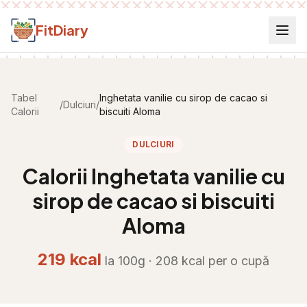
Salt la conținut
FitDiary
Tabel
Inghetata vanilie cu sirop de cacao si
/
Dulciuri
/
Calorii
biscuiti Aloma
DULCIURI
Calorii
Inghetata vanilie cu
sirop de cacao si biscuiti
Aloma
219
kcal
la 100g ·
208
kcal per
o cupă