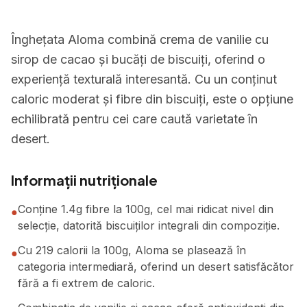
Înghețata Aloma combină crema de vanilie cu
sirop de cacao și bucăți de biscuiți, oferind o
experiență texturală interesantă. Cu un conținut
caloric moderat și fibre din biscuiți, este o opțiune
echilibrată pentru cei care caută varietate în
desert.
Informații nutriționale
Conține 1.4g fibre la 100g, cel mai ridicat nivel din
●
selecție, datorită biscuiților integrali din compoziție.
Cu 219 calorii la 100g, Aloma se plasează în
●
categoria intermediară, oferind un desert satisfăcător
fără a fi extrem de caloric.