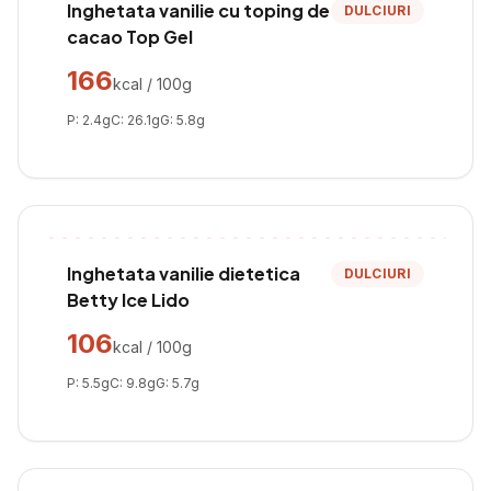
Inghetata vanilie cu toping de
DULCIURI
cacao Top Gel
166
kcal / 100g
P:
2.4
g
C:
26.1
g
G:
5.8
g
Inghetata vanilie dietetica
DULCIURI
Betty Ice Lido
106
kcal / 100g
P:
5.5
g
C:
9.8
g
G:
5.7
g