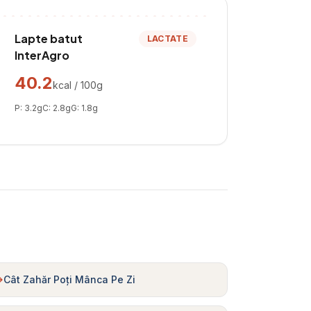
Lapte batut
LACTATE
InterAgro
40.2
kcal / 100g
P:
3.2
g
C:
2.8
g
G:
1.8
g
Cât Zahăr Poți Mânca Pe Zi