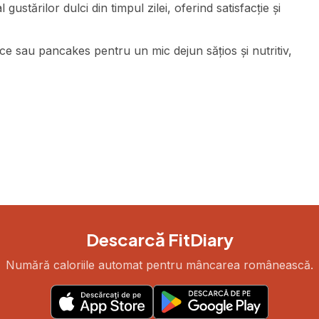
ustărilor dulci din timpul zilei, oferind satisfacție și
ice sau pancakes pentru un mic dejun sățios și nutritiv,
Descarcă FitDiary
Numără caloriile automat pentru mâncarea românească.