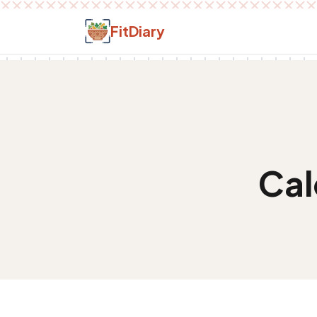
Salt la conținut
FitDiary
Cal