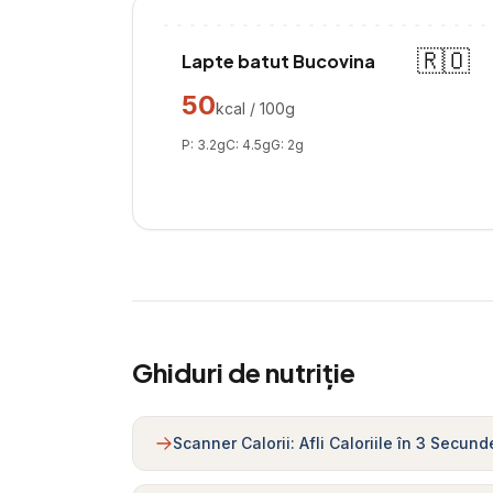
🇷🇴
Lapte batut Bucovina
50
kcal / 100g
P:
3.2
g
C:
4.5
g
G:
2
g
Ghiduri de nutriție
Scanner Calorii: Afli Caloriile în 3 Secund