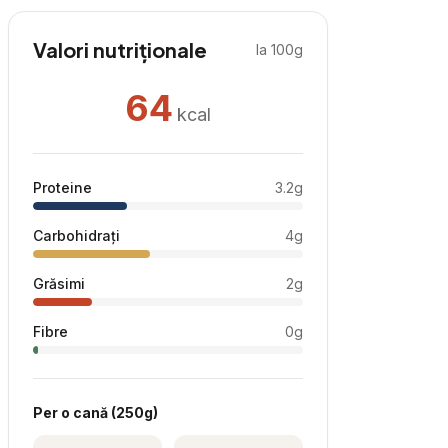
Valori nutriționale
la 100g
64
kcal
Proteine
3.2
g
Carbohidrați
4
g
Grăsimi
2
g
Fibre
0
g
Per
o cană
(
250
g)