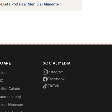
Dieta Proteică: Meniu și Alimente
TOARE
SOCIAL MEDIA
Instagram
lorii
Facebook
MC
TikTok
ficit Caloric
acronutrienți
alorii Necesare