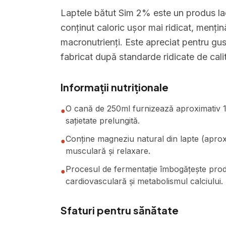
Laptele bătut Sim 2% este un produs lac
conținut caloric ușor mai ridicat, menținâ
macronutrienți. Este apreciat pentru gus
fabricat după standarde ridicate de cali
Informații nutriționale
O cană de 250ml furnizează aproximativ 160
●
sațietate prelungită.
Conține magneziu natural din lapte (aprox
●
musculară și relaxare.
Procesul de fermentație îmbogățește prod
●
cardiovasculară și metabolismul calciului.
Sfaturi pentru sănătate