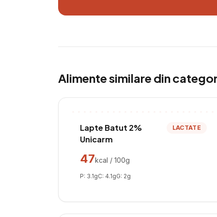
Alimente similare din catego
Lapte Batut 2%
LACTATE
Unicarm
47
kcal / 100g
P:
3.1
g
C:
4.1
g
G:
2
g