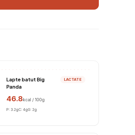
Lapte batut Big
LACTATE
Panda
46.8
kcal / 100g
P:
3.2
g
C:
4
g
G:
2
g