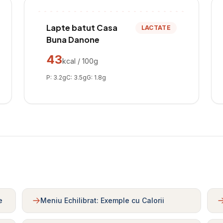
Lapte batut Casa
LACTATE
Buna Danone
43
kcal / 100g
P:
3.2
g
C:
3.5
g
G:
1.8
g
e
Meniu Echilibrat: Exemple cu Calorii