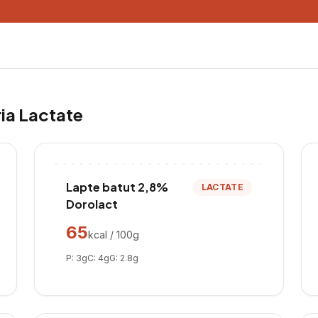
ria
Lactate
Lapte batut 2,8%
LACTATE
Dorolact
65
kcal / 100g
P:
3
g
C:
4
g
G:
2.8
g