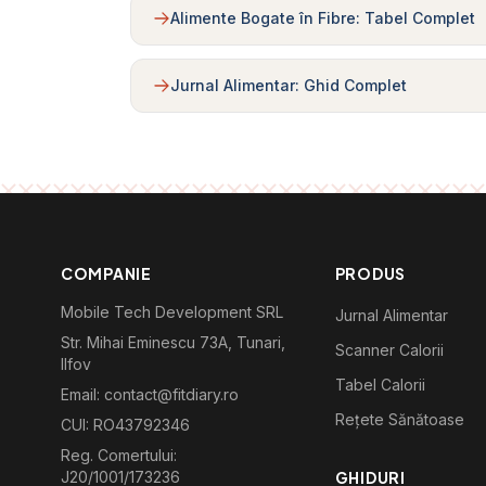
Alimente Bogate în Fibre: Tabel Complet
Jurnal Alimentar: Ghid Complet
COMPANIE
PRODUS
Mobile Tech Development SRL
Jurnal Alimentar
Str. Mihai Eminescu 73A, Tunari,
Scanner Calorii
Ilfov
Tabel Calorii
Email: contact@fitdiary.ro
Rețete Sănătoase
CUI: RO43792346
Reg. Comertului:
J20/1001/173236
GHIDURI