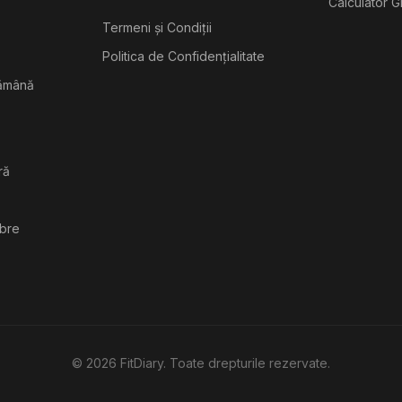
Calculator G
Termeni și Condiții
Politica de Confidențialitate
tămână
ră
ibre
©
2026
FitDiary. Toate drepturile rezervate.