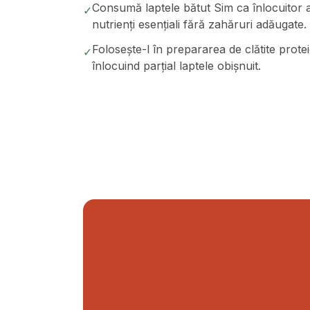
Consumă laptele bătut Sim ca înlocuitor al g
✓
nutrienți esențiali fără zahăruri adăugate.
Folosește-l în prepararea de clătite prote
✓
înlocuind parțial laptele obișnuit.