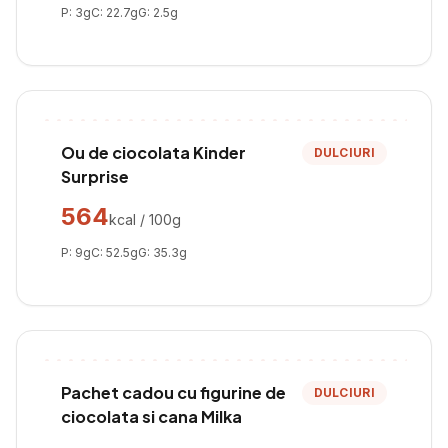
P:
3
g
C:
22.7
g
G:
2.5
g
Ou de ciocolata Kinder
DULCIURI
Surprise
564
kcal / 100g
P:
9
g
C:
52.5
g
G:
35.3
g
Pachet cadou cu figurine de
DULCIURI
ciocolata si cana Milka