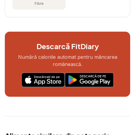
Fibre
Descarcă FitDiary
Numără caloriile automat pentru mâncarea
românească.