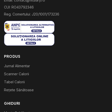
Email: contact@fitdiary.ro
CUI: RO43792346
Reg. Comertului: J20/1001/173236
PRODUS
Jurnal Alimentar
Scanner Calorii
Tabel Calorii
Rețete Sănătoase
GHIDURI