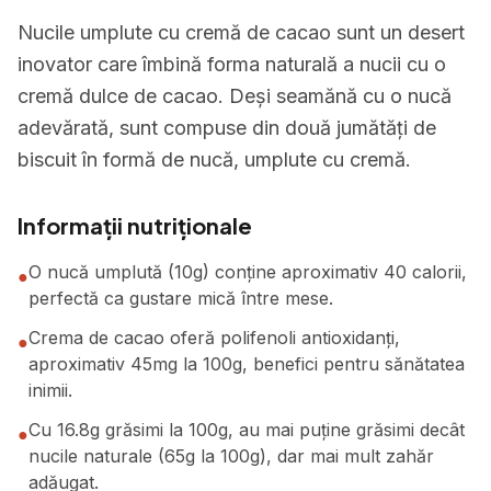
Nucile umplute cu cremă de cacao sunt un desert
inovator care îmbină forma naturală a nucii cu o
cremă dulce de cacao. Deși seamănă cu o nucă
adevărată, sunt compuse din două jumătăți de
biscuit în formă de nucă, umplute cu cremă.
Informații nutriționale
O nucă umplută (10g) conține aproximativ 40 calorii,
●
perfectă ca gustare mică între mese.
Crema de cacao oferă polifenoli antioxidanți,
●
aproximativ 45mg la 100g, benefici pentru sănătatea
inimii.
Cu 16.8g grăsimi la 100g, au mai puține grăsimi decât
●
nucile naturale (65g la 100g), dar mai mult zahăr
adăugat.