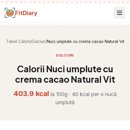
Salt la conținut
FitDiary
Tabel Calorii
/
Dulciuri
/
Nuci umplute cu crema cacao Natural Vit
DULCIURI
Calorii
Nuci umplute cu
crema cacao Natural Vit
403.9
kcal
la 100g ·
40
kcal per
o nucă
umplută