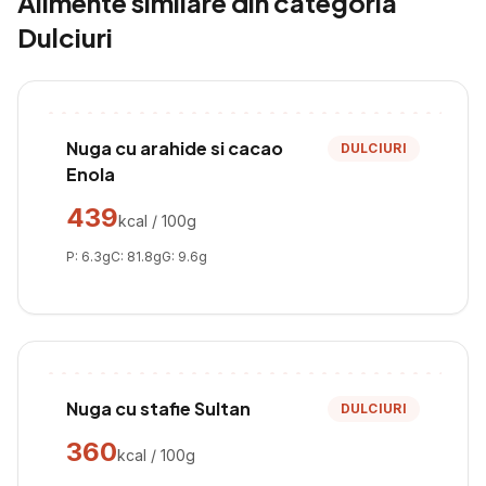
Alimente similare din categoria
Dulciuri
Nuga cu arahide si cacao
DULCIURI
Enola
439
kcal / 100g
P:
6.3
g
C:
81.8
g
G:
9.6
g
Nuga cu stafie Sultan
DULCIURI
360
kcal / 100g