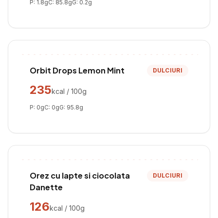
P:
1.8
g
C:
85.8
g
G:
0.2
g
Orbit Drops Lemon Mint
DULCIURI
235
kcal / 100g
P:
0
g
C:
0
g
G:
95.8
g
Orez cu lapte si ciocolata
DULCIURI
Danette
126
kcal / 100g