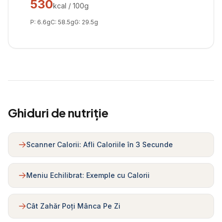
530
kcal / 100g
P:
6.6
g
C:
58.5
g
G:
29.5
g
Ghiduri de nutriție
Scanner Calorii: Afli Caloriile în 3 Secunde
Meniu Echilibrat: Exemple cu Calorii
Cât Zahăr Poți Mânca Pe Zi