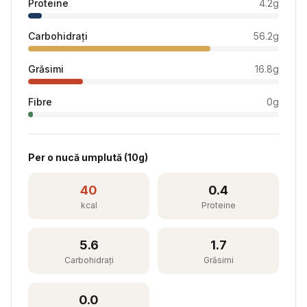
Proteine
4.2
g
Carbohidrați
56.2
g
Grăsimi
16.8
g
Fibre
0
g
Per
o nucă umplută
(
10
g)
40
0.4
kcal
Proteine
5.6
1.7
Carbohidrați
Grăsimi
0.0