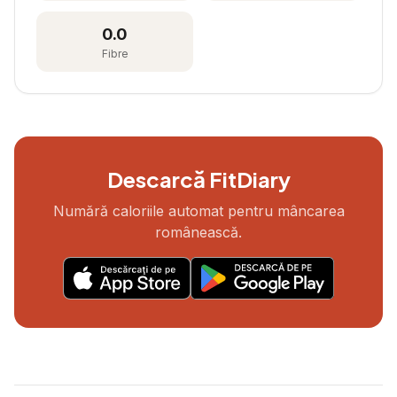
0.0
Fibre
Descarcă FitDiary
Numără caloriile automat pentru mâncarea
românească.