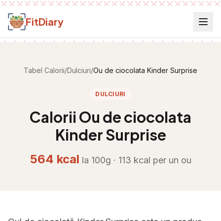
Salt la conținut
FitDiary
Tabel Calorii
/
Dulciuri
/
Ou de ciocolata Kinder Surprise
DULCIURI
Calorii
Ou de ciocolata
Kinder Surprise
564
kcal
la 100g ·
113
kcal per
un ou