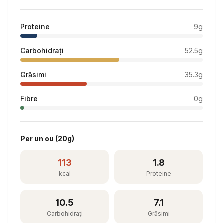
Proteine
9
g
Carbohidrați
52.5
g
Grăsimi
35.3
g
Fibre
0
g
Per
un ou
(
20
g)
113
1.8
kcal
Proteine
10.5
7.1
Carbohidrați
Grăsimi