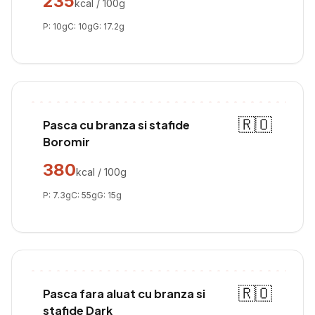
235
kcal / 100g
P:
10
g
C:
10
g
G:
17.2
g
🇷🇴
Pasca cu branza si stafide
Boromir
380
kcal / 100g
P:
7.3
g
C:
55
g
G:
15
g
🇷🇴
Pasca fara aluat cu branza si
stafide Dark