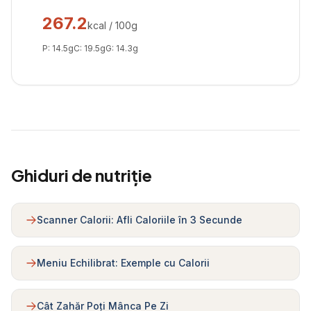
267.2
kcal / 100g
P:
14.5
g
C:
19.5
g
G:
14.3
g
Ghiduri de nutriție
Scanner Calorii: Afli Caloriile în 3 Secunde
Meniu Echilibrat: Exemple cu Calorii
Cât Zahăr Poți Mânca Pe Zi