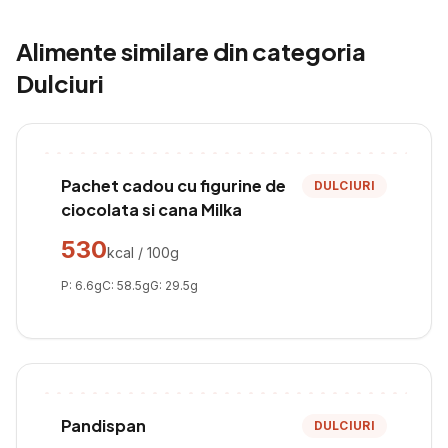
Alimente similare din categoria
Dulciuri
Pachet cadou cu figurine de
DULCIURI
ciocolata si cana Milka
530
kcal / 100g
P:
6.6
g
C:
58.5
g
G:
29.5
g
Pandispan
DULCIURI