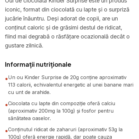
Oul de ciocolată Kinder Surprise este un produs
iconic, format din ciocolată cu lapte și o surpriză
jucărie înăuntru. Deși adorat de copii, are un
conținut caloric și de grăsimi destul de ridicat,
fiind mai degrabă o răsfățare ocazională decât o
gustare zilnică.
Informații nutriționale
Un ou Kinder Surprise de 20g conține aproximativ
●
113 calorii, echivalentul energetic al unei banane mari
cu unt de arahide.
Ciocolata cu lapte din compoziție oferă calciu
●
(aproximativ 200mg la 100g) și fosfor pentru
sănătatea oaselor.
Conținutul ridicat de zaharuri (aproximativ 53g la
●
100g) oferă energie rapidă, dar poate cauza