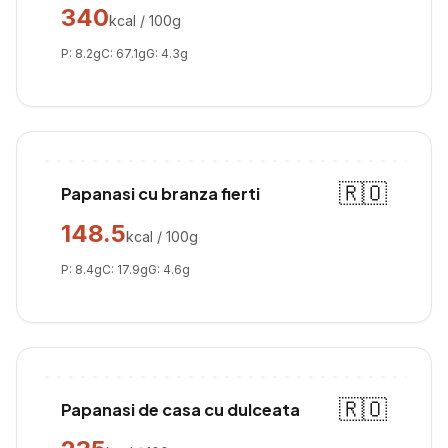
340
kcal / 100g
P:
8.2
g
C:
67.1
g
G:
4.3
g
🇷🇴
Papanasi cu branza fierti
148.5
kcal / 100g
P:
8.4
g
C:
17.9
g
G:
4.6
g
🇷🇴
Papanasi de casa cu dulceata