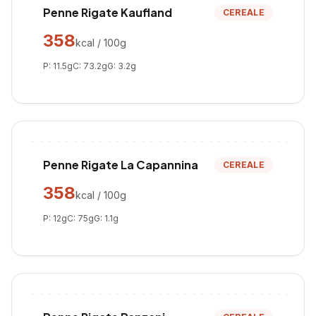
Penne Rigate Kaufland
CEREALE
358
kcal / 100g
P:
11.5
g
C:
73.2
g
G:
3.2
g
Penne Rigate La Capannina
CEREALE
358
kcal / 100g
P:
12
g
C:
75
g
G:
1.1
g