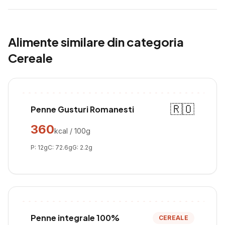
Alimente similare din categoria
Cereale
🇷🇴
Penne Gusturi Romanesti
360
kcal / 100g
P:
12
g
C:
72.6
g
G:
2.2
g
Penne integrale 100%
CEREALE