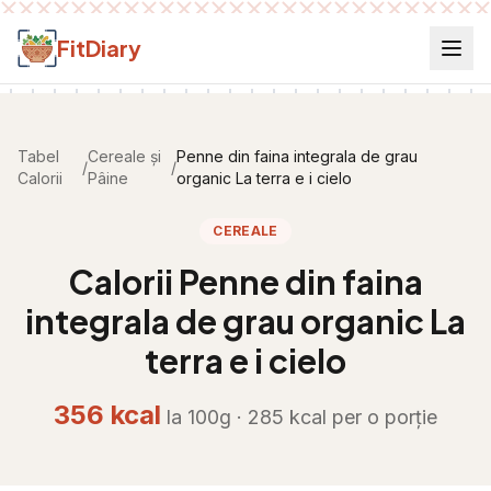
Salt la conținut
FitDiary
Tabel
Cereale și
Penne din faina integrala de grau
/
/
Calorii
Pâine
organic La terra e i cielo
CEREALE
Calorii
Penne din faina
integrala de grau organic La
terra e i cielo
356
kcal
la 100g ·
285
kcal per
o porție