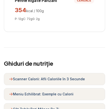
Penne Rigate Panzani
CEREALE
354
kcal / 100g
P:
12
g
C:
72
g
G:
2
g
Ghiduri de nutriție
Scanner Calorii: Afli Caloriile în 3 Secunde
Meniu Echilibrat: Exemple cu Calorii