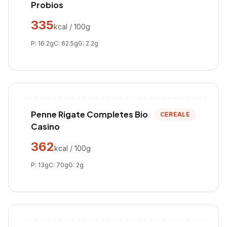
Probios
335
kcal / 100g
P:
16.2
g
C:
62.5
g
G:
2.2
g
Penne Rigate Completes Bio
CEREALE
Casino
362
kcal / 100g
P:
13
g
C:
70
g
G:
2
g