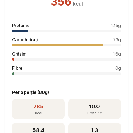
356
kcal
Proteine
12.5
g
Carbohidrați
73
g
Grăsimi
1.6
g
Fibre
0
g
Per
o porție
(
80
g)
285
10.0
kcal
Proteine
58.4
1.3