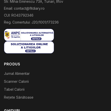
Str. Mihai Eminescu 73A, Tunari, Ilfov
Email: contact@fitdiary.ro
CUI: RO43792346
Reg. Comertului: J20/1001/173236
PRODUS
Jurnal Alimentar
Scanner Calorii
Tabel Calorii
Rețete Sănătoase
GHIDURI