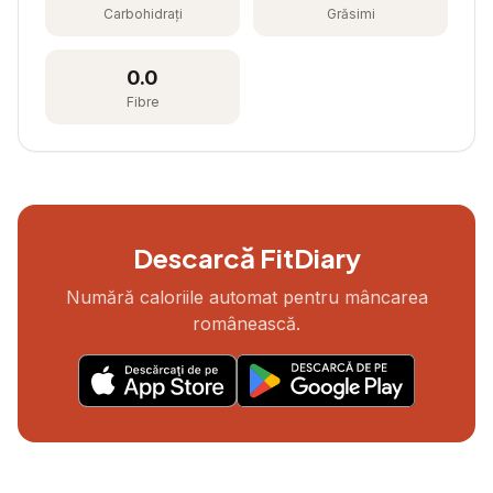
Carbohidrați
Grăsimi
0.0
Fibre
Descarcă FitDiary
Numără caloriile automat pentru mâncarea
românească.