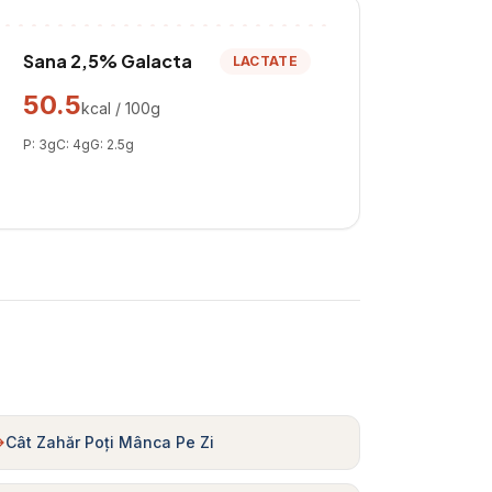
Sana 2,5% Galacta
LACTATE
50.5
kcal / 100g
P:
3
g
C:
4
g
G:
2.5
g
Cât Zahăr Poți Mânca Pe Zi