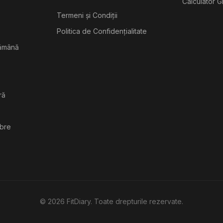
Calculator G
Termeni și Condiții
Politica de Confidențialitate
tămână
ră
ibre
©
2026
FitDiary. Toate drepturile rezervate.