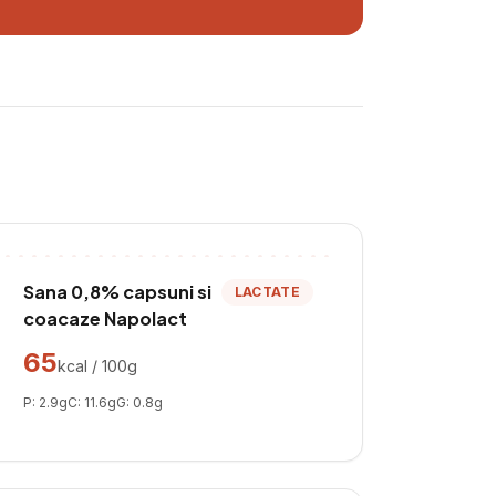
Sana 0,8% capsuni si
LACTATE
coacaze Napolact
65
kcal / 100g
P:
2.9
g
C:
11.6
g
G:
0.8
g