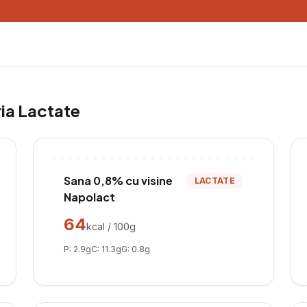
ria
Lactate
Sana 0,8% cu visine
LACTATE
Napolact
64
kcal / 100g
P:
2.9
g
C:
11.3
g
G:
0.8
g