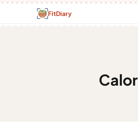
Salt la conținut
FitDiary
Calor