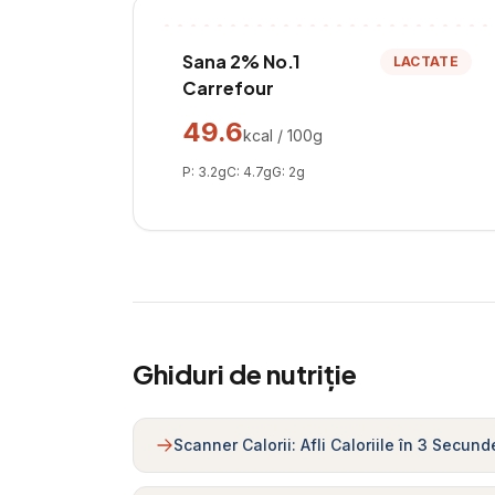
Sana 2% No.1
LACTATE
Carrefour
49.6
kcal / 100g
P:
3.2
g
C:
4.7
g
G:
2
g
Ghiduri de nutriție
Scanner Calorii: Afli Caloriile în 3 Secund