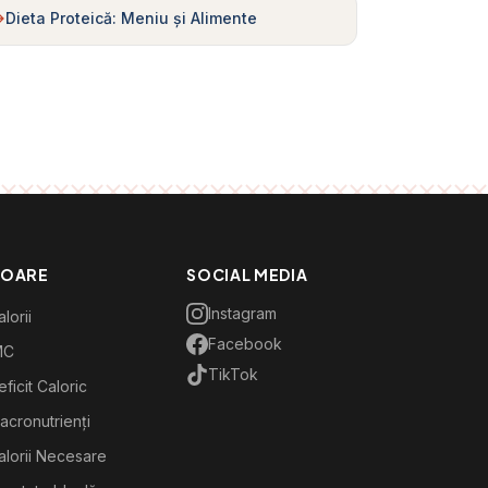
Dieta Proteică: Meniu și Alimente
TOARE
SOCIAL MEDIA
Instagram
lorii
Facebook
MC
TikTok
ficit Caloric
acronutrienți
alorii Necesare