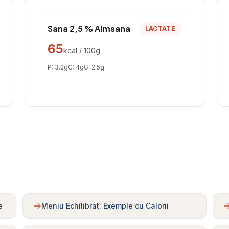
Sana 2,5 % Almsana
LACTATE
65
kcal / 100g
P:
3.2
g
C:
4
g
G:
2.5
g
e
Meniu Echilibrat: Exemple cu Calorii