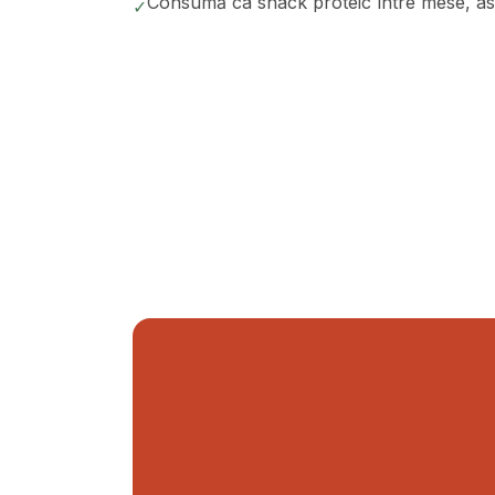
Consumă ca snack proteic între mese, aso
✓