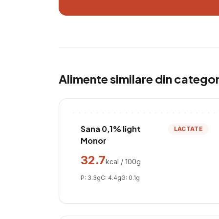
Alimente similare din catego
Sana 0,1% light
LACTATE
Monor
32.7
kcal / 100g
P:
3.3
g
C:
4.4
g
G:
0.1
g