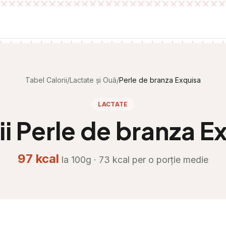
Tabel Calorii
/
Lactate și Ouă
/
Perle de branza Exquisa
LACTATE
ii
Perle de branza E
97
kcal
la 100g ·
73
kcal per
o porție medie