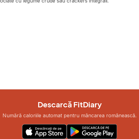
ciate cu legume crude sau crackers integrali.
Descarcă FitDiary
Numără caloriile automat pentru mâncarea românească.