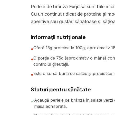
Perlele de brânză Exquisa sunt bile mic
Cu un conținut ridicat de proteine și mod
aperitive sau gustări sănătoase și sățio
Informații nutriționale
Oferă 13g proteine la 100g, aproximativ 18%
●
O porție de 75g (aproximativ o mână) conți
●
controlul greutății.
Este o sursă bună de calciu și probiotice 
●
Sfaturi pentru sănătate
Adaugă perlele de brânză în salate verzi c
✓
masă echilibrată.