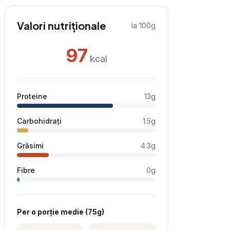
Valori nutriționale
la 100g
97
kcal
Proteine
13
g
Carbohidrați
1.5
g
Grăsimi
4.3
g
Fibre
0
g
Per
o porție medie
(
75
g)