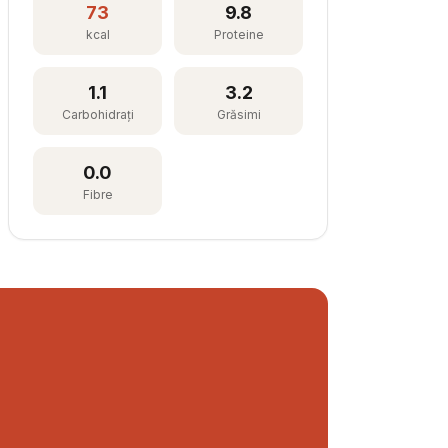
73
9.8
kcal
Proteine
1.1
3.2
Carbohidrați
Grăsimi
0.0
Fibre