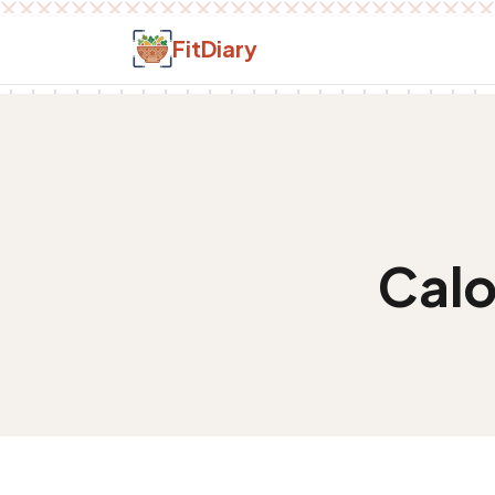
Salt la conținut
FitDiary
Calo