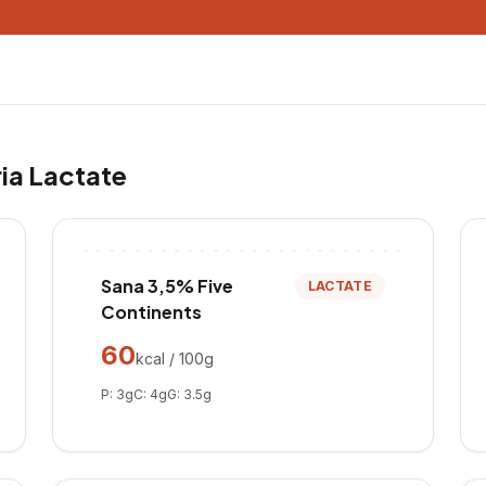
ria
Lactate
Sana 3,5% Five
LACTATE
Continents
60
kcal / 100g
P:
3
g
C:
4
g
G:
3.5
g