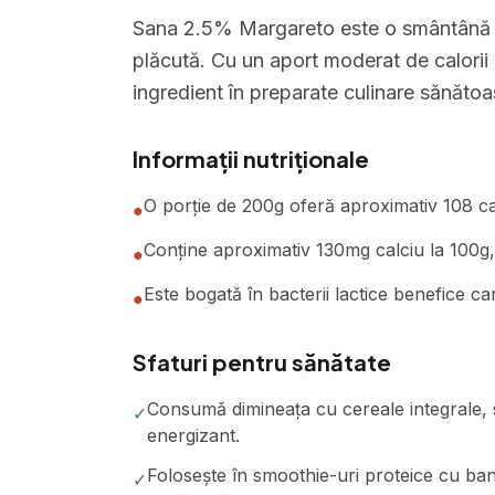
Sana 2.5% Margareto este o smântână pr
plăcută. Cu un aport moderat de calorii 
ingredient în preparate culinare sănătoa
Informații nutriționale
O porție de 200g oferă aproximativ 108 calo
●
Conține aproximativ 130mg calciu la 100g, 
●
Este bogată în bacterii lactice benefice car
●
Sfaturi pentru sănătate
Consumă dimineața cu cereale integrale, s
✓
energizant.
Folosește în smoothie-uri proteice cu ba
✓