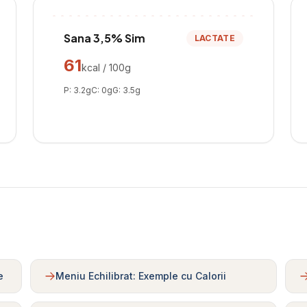
Sana 3,5% Sim
LACTATE
61
kcal / 100g
P:
3.2
g
C:
0
g
G:
3.5
g
e
Meniu Echilibrat: Exemple cu Calorii