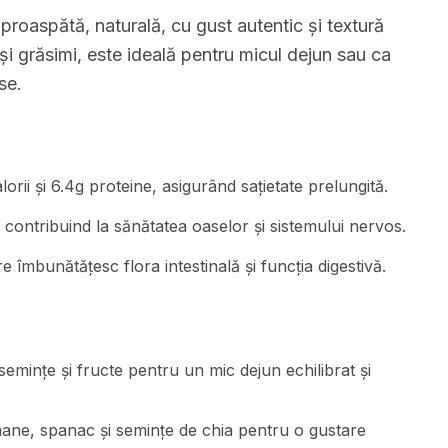
oaspătă, naturală, cu gust autentic și textură
și grăsimi, este ideală pentru micul dejun sau ca
se.
rii și 6.4g proteine, asigurând sațietate prelungită.
contribuind la sănătatea oaselor și sistemului nervos.
e îmbunătățesc flora intestinală și funcția digestivă.
emințe și fructe pentru un mic dejun echilibrat și
nane, spanac și semințe de chia pentru o gustare