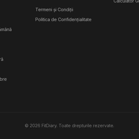
Calculator G
Termeni și Condiții
Politica de Confidențialitate
tămână
ră
ibre
©
2026
FitDiary. Toate drepturile rezervate.