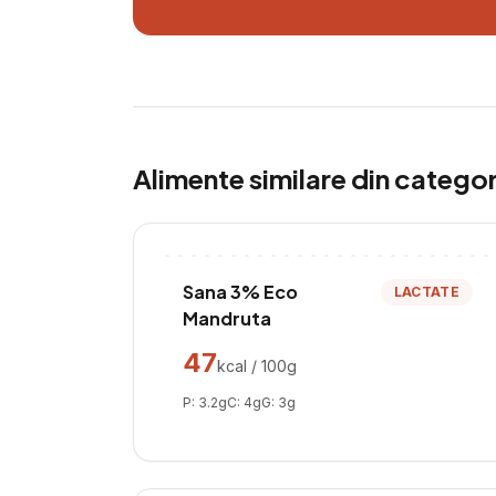
Alimente similare din catego
Sana 3% Eco
LACTATE
Mandruta
47
kcal / 100g
P:
3.2
g
C:
4
g
G:
3
g