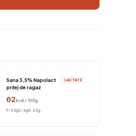
Sana 3,5% Napolact
LACTATE
prilej de ragaz
62
kcal / 100g
P:
3.5
g
C:
4
g
G:
3.5
g