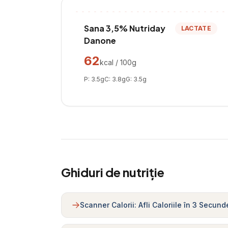
Sana 3,5% Nutriday
LACTATE
Danone
62
kcal / 100g
P:
3.5
g
C:
3.8
g
G:
3.5
g
Ghiduri de nutriție
Scanner Calorii: Afli Caloriile în 3 Secund