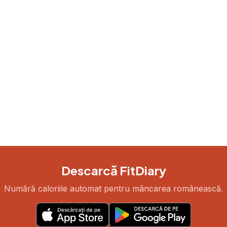
Descarcă FitDiary
Numără caloriile automat pentru mâncarea românească.