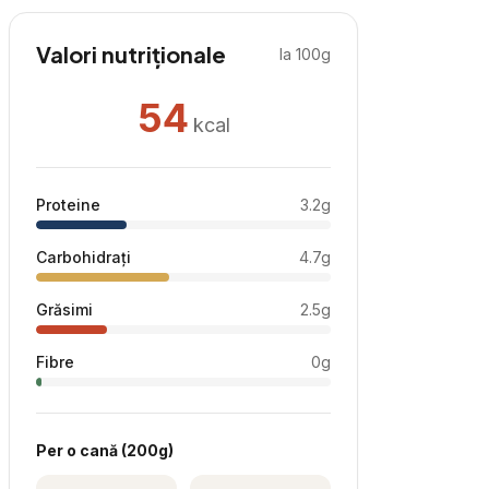
Valori nutriționale
la 100g
54
kcal
Proteine
3.2
g
Carbohidrați
4.7
g
Grăsimi
2.5
g
Fibre
0
g
Per
o cană
(
200
g)