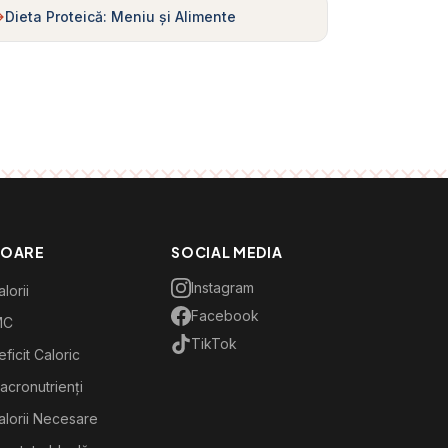
Dieta Proteică: Meniu și Alimente
TOARE
SOCIAL MEDIA
Instagram
lorii
Facebook
MC
TikTok
ficit Caloric
acronutrienți
alorii Necesare