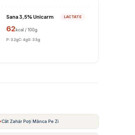
Sana 3,5% Unicarm
LACTATE
62
kcal / 100g
P:
3.2
g
C:
4
g
G:
3.5
g
Cât Zahăr Poți Mânca Pe Zi