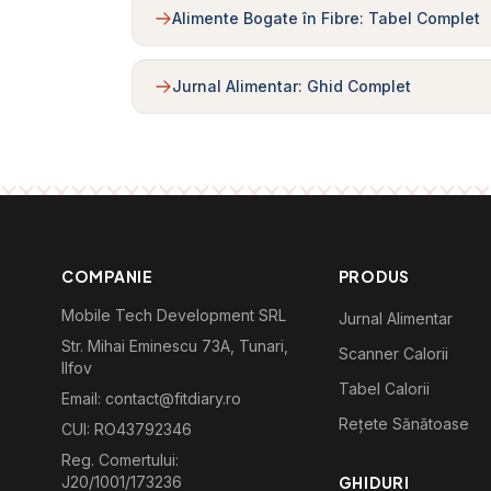
Alimente Bogate în Fibre: Tabel Complet
Jurnal Alimentar: Ghid Complet
COMPANIE
PRODUS
Mobile Tech Development SRL
Jurnal Alimentar
Str. Mihai Eminescu 73A, Tunari,
Scanner Calorii
Ilfov
Tabel Calorii
Email: contact@fitdiary.ro
Rețete Sănătoase
CUI: RO43792346
Reg. Comertului:
J20/1001/173236
GHIDURI