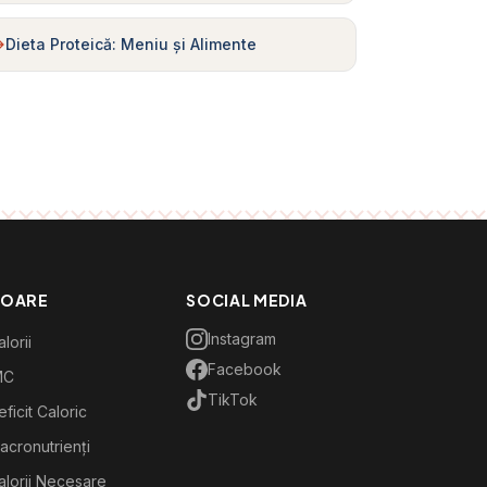
Dieta Proteică: Meniu și Alimente
TOARE
SOCIAL MEDIA
Instagram
lorii
Facebook
MC
TikTok
ficit Caloric
acronutrienți
alorii Necesare