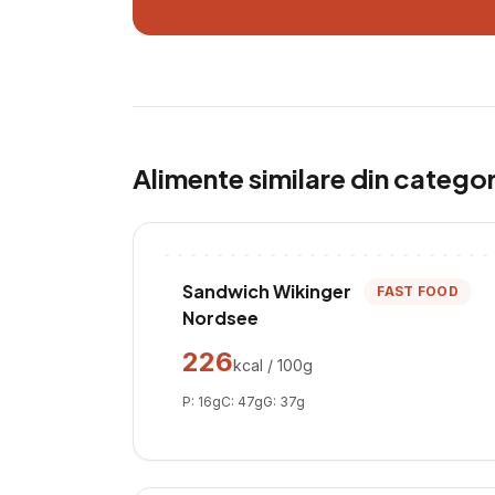
Alimente similare din catego
Sandwich Wikinger
FAST FOOD
Nordsee
226
kcal / 100g
P:
16
g
C:
47
g
G:
37
g