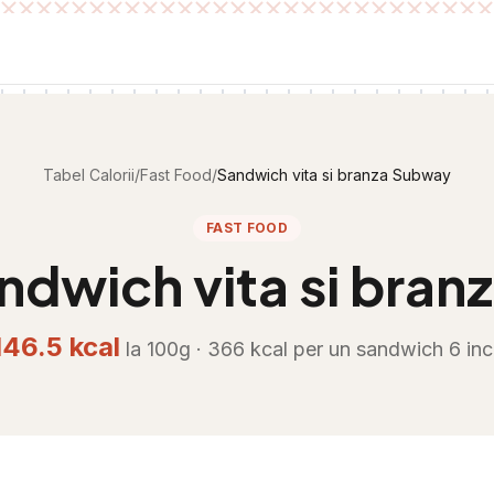
Tabel Calorii
/
Fast Food
/
Sandwich vita si branza Subway
FAST FOOD
ndwich vita si bra
146.5
kcal
la 100g ·
366
kcal per
un sandwich 6 inc