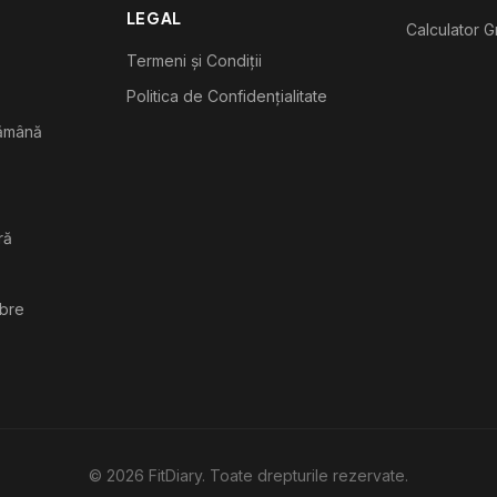
LEGAL
Calculator G
Termeni și Condiții
Politica de Confidențialitate
tămână
ră
ibre
©
2026
FitDiary. Toate drepturile rezervate.