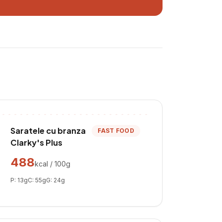
Saratele cu branza
FAST FOOD
Clarky's Plus
488
kcal / 100g
P:
13
g
C:
55
g
G:
24
g