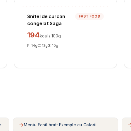
Snitel de curcan
FAST FOOD
congelat Saga
194
kcal / 100g
P:
14
g
C:
12
g
G:
10
g
e
Meniu Echilibrat: Exemple cu Calorii