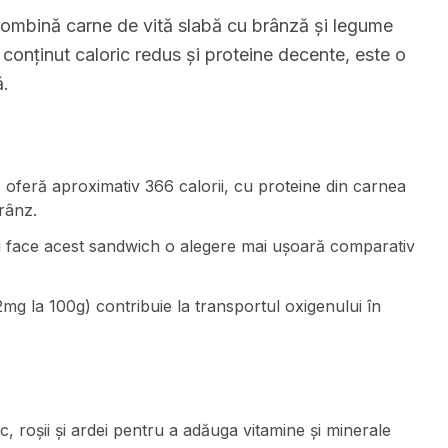
ombină carne de vită slabă cu brânză și legume
 conținut caloric redus și proteine decente, este o
ă.
 oferă aproximativ 366 calorii, cu proteine din carnea
rânz.
0g face acest sandwich o alegere mai ușoară comparativ
2mg la 100g) contribuie la transportul oxigenului în
oșii și ardei pentru a adăuga vitamine și minerale