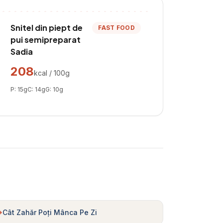
Snitel din piept de
FAST FOOD
pui semipreparat
Sadia
208
kcal / 100g
P:
15
g
C:
14
g
G:
10
g
Cât Zahăr Poți Mânca Pe Zi