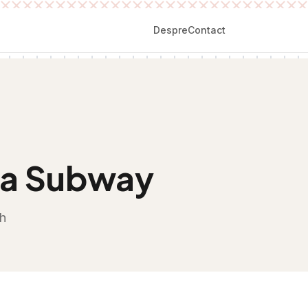
Despre
Contact
nza Subway
h