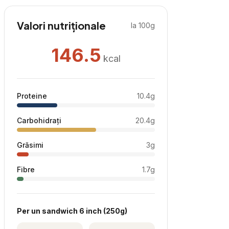
Valori nutriționale
la 100g
146.5
kcal
Proteine
10.4
g
Carbohidrați
20.4
g
Grăsimi
3
g
Fibre
1.7
g
Per
un sandwich 6 inch
(
250
g)