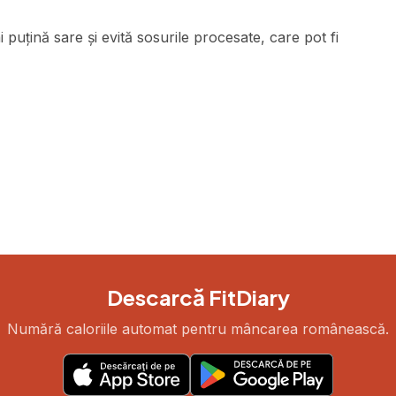
puțină sare și evită sosurile procesate, care pot fi
Descarcă FitDiary
Numără caloriile automat pentru mâncarea românească.