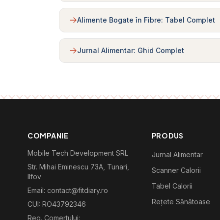
Alimente Bogate în Fibre: Tabel Complet
Jurnal Alimentar: Ghid Complet
COMPANIE
PRODUS
Mobile Tech Development SRL
Jurnal Alimentar
Str. Mihai Eminescu 73A, Tunari,
Scanner Calorii
Ilfov
Tabel Calorii
Email: contact@fitdiary.ro
Rețete Sănătoase
CUI: RO43792346
Reg. Comertului: