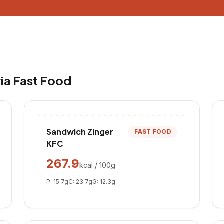
ria
Fast Food
Sandwich Zinger
FAST FOOD
KFC
267.9
kcal / 100g
P:
15.7
g
C:
23.7
g
G:
12.3
g