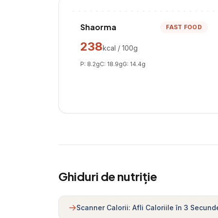
Shaorma
FAST FOOD
238
kcal / 100g
P:
8.2
g
C:
18.9
g
G:
14.4
g
Ghiduri de nutriție
Scanner Calorii: Afli Caloriile în 3 Secund