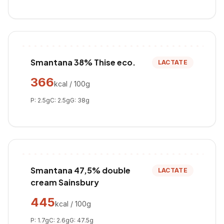
Smantana 38% Thise eco.
LACTATE
366
kcal / 100g
P:
2.5
g
C:
2.5
g
G:
38
g
Smantana 47,5% double
LACTATE
cream Sainsbury
445
kcal / 100g
P:
1.7
g
C:
2.6
g
G:
47.5
g