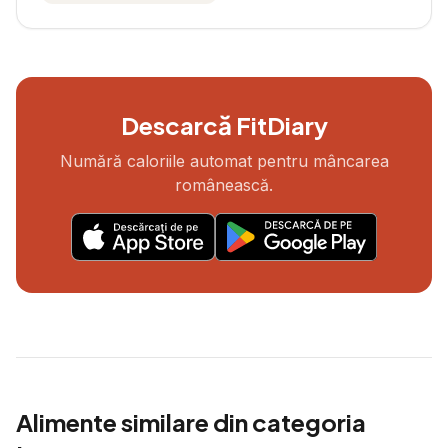
Descarcă FitDiary
Numără caloriile automat pentru mâncarea
românească.
Alimente similare din categoria