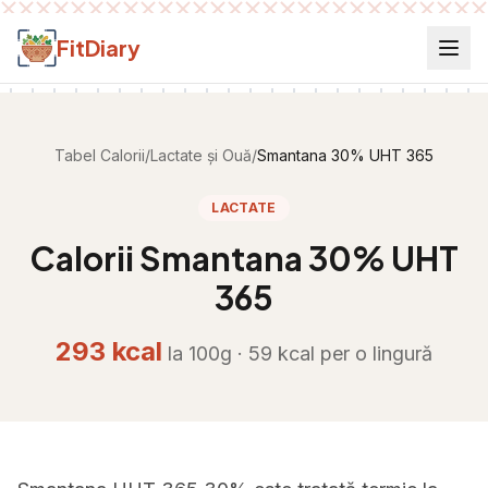
Salt la conținut
FitDiary
Tabel Calorii
/
Lactate și Ouă
/
Smantana 30% UHT 365
LACTATE
Calorii
Smantana 30% UHT
365
293
kcal
la 100g ·
59
kcal per
o lingură