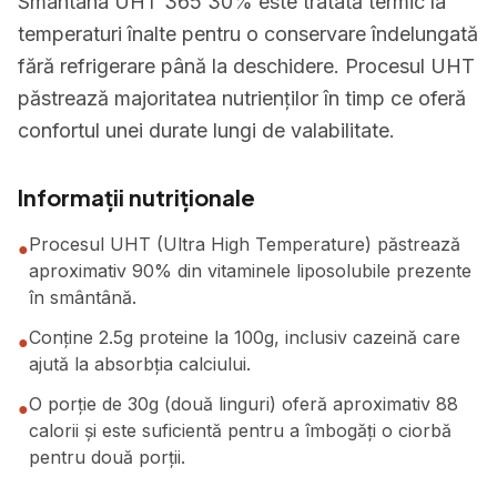
Smantana UHT 365 30% este tratată termic la
temperaturi înalte pentru o conservare îndelungată
fără refrigerare până la deschidere. Procesul UHT
păstrează majoritatea nutrienților în timp ce oferă
confortul unei durate lungi de valabilitate.
Informații nutriționale
Procesul UHT (Ultra High Temperature) păstrează
●
aproximativ 90% din vitaminele liposolubile prezente
în smântână.
Conține 2.5g proteine la 100g, inclusiv cazeină care
●
ajută la absorbția calciului.
O porție de 30g (două linguri) oferă aproximativ 88
●
calorii și este suficientă pentru a îmbogăți o ciorbă
pentru două porții.