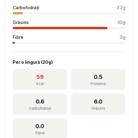
Carbohidrați
3.2
g
Grăsimi
30
g
Fibre
0
g
Per
o lingură
(
20
g)
59
0.5
kcal
Proteine
0.6
6.0
Carbohidrați
Grăsimi
0.0
Fibre