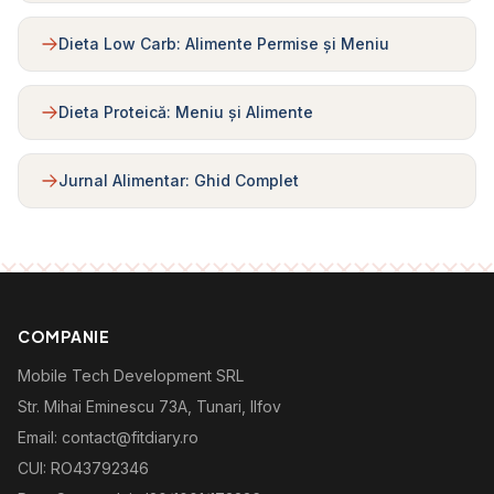
Dieta Low Carb: Alimente Permise și Meniu
Dieta Proteică: Meniu și Alimente
Jurnal Alimentar: Ghid Complet
COMPANIE
Mobile Tech Development SRL
Str. Mihai Eminescu 73A, Tunari, Ilfov
Email: contact@fitdiary.ro
CUI: RO43792346