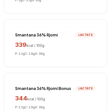
P:
2
g
C:
3.1
g
G:
35
g
Smantana 36% Rjomi
LACTATE
339
kcal / 100g
P:
2.2
g
C:
2.9
g
G:
36
g
Smantana 36% Rjomi Bonus
LACTATE
344
kcal / 100g
P:
2.2
g
C:
2.9
g
G:
36
g