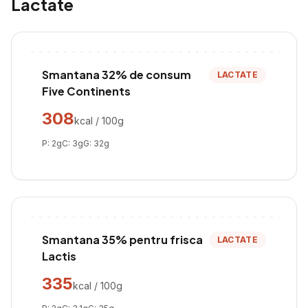
Lactate
Smantana 32% de consum
LACTATE
Five Continents
308
kcal / 100g
P:
2
g
C:
3
g
G:
32
g
Smantana 35% pentru frisca
LACTATE
Lactis
335
kcal / 100g