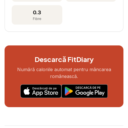
0.3
Fibre
Descarcă FitDiary
Numără caloriile automat pentru mâncarea
românească.