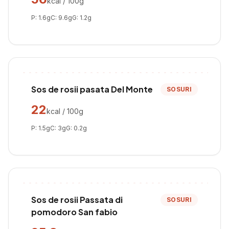
kcal / 100g
P:
1.6
g
C:
9.6
g
G:
1.2
g
Sos de rosii pasata Del Monte
SOSURI
22
kcal / 100g
P:
1.5
g
C:
3
g
G:
0.2
g
Sos de rosii Passata di
SOSURI
pomodoro San fabio