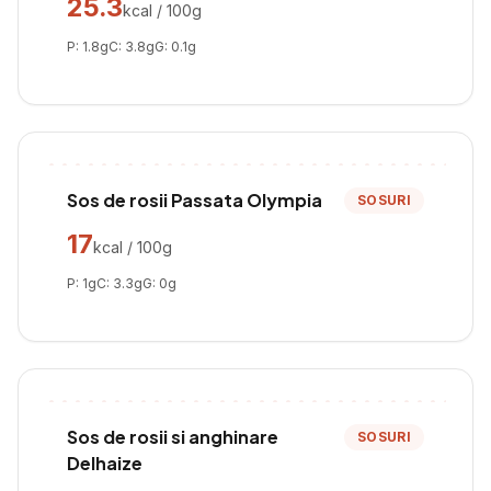
25.3
kcal / 100g
P:
1.8
g
C:
3.8
g
G:
0.1
g
Sos de rosii Passata Olympia
SOSURI
17
kcal / 100g
P:
1
g
C:
3.3
g
G:
0
g
Sos de rosii si anghinare
SOSURI
Delhaize