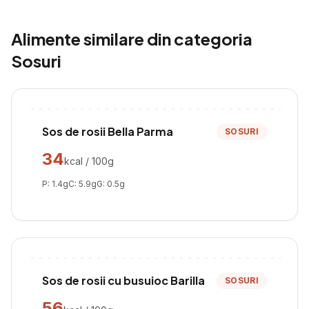
Alimente similare din categoria
Sosuri
Sos de rosii Bella Parma
SOSURI
34
kcal / 100g
P:
1.4
g
C:
5.9
g
G:
0.5
g
Sos de rosii cu busuioc Barilla
SOSURI
56