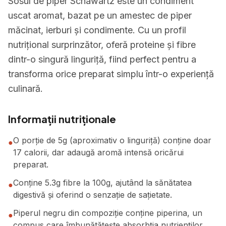
Sosul de piper Schawartz este un condiment
uscat aromat, bazat pe un amestec de piper
măcinat, ierburi și condimente. Cu un profil
nutrițional surprinzător, oferă proteine și fibre
dintr-o singură linguriță, fiind perfect pentru a
transforma orice preparat simplu într-o experiență
culinară.
Informații nutriționale
O porție de 5g (aproximativ o linguriță) conține doar
●
17 calorii, dar adaugă aromă intensă oricărui
preparat.
Conține 5.3g fibre la 100g, ajutând la sănătatea
●
digestivă și oferind o senzație de sațietate.
Piperul negru din compoziție conține piperina, un
●
compus care îmbunătățește absorbția nutrienților,