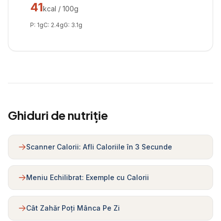
41
kcal / 100g
P:
1
g
C:
2.4
g
G:
3.1
g
Ghiduri de nutriție
Scanner Calorii: Afli Caloriile în 3 Secunde
Meniu Echilibrat: Exemple cu Calorii
Cât Zahăr Poți Mânca Pe Zi