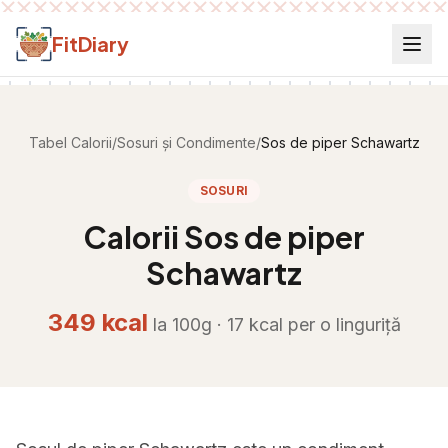
Salt la conținut
FitDiary
Tabel Calorii
/
Sosuri și Condimente
/
Sos de piper Schawartz
SOSURI
Calorii
Sos de piper
Schawartz
349
kcal
la 100g ·
17
kcal per
o linguriță