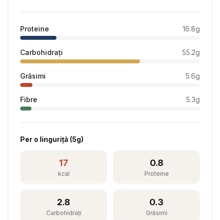
Proteine
16.8
g
Carbohidrați
55.2
g
Grăsimi
5.6
g
Fibre
5.3
g
Per
o linguriță
(
5
g)
17
0.8
kcal
Proteine
2.8
0.3
Carbohidrați
Grăsimi