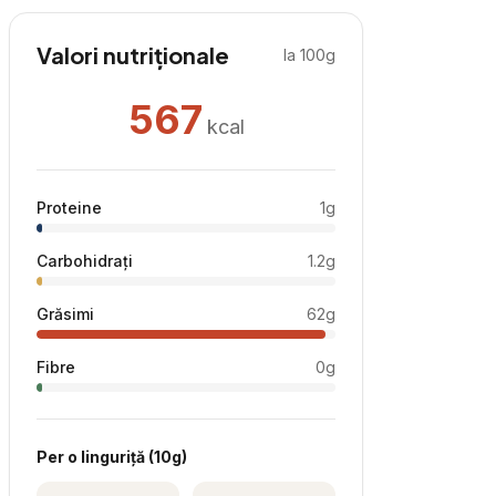
Valori nutriționale
la 100g
567
kcal
Proteine
1
g
Carbohidrați
1.2
g
Grăsimi
62
g
Fibre
0
g
Per
o linguriță
(
10
g)