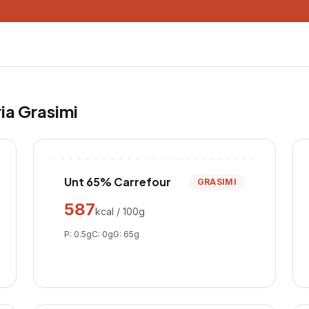
ria
Grasimi
Unt 65% Carrefour
GRASIMI
587
kcal / 100g
P:
0.5
g
C:
0
g
G:
65
g