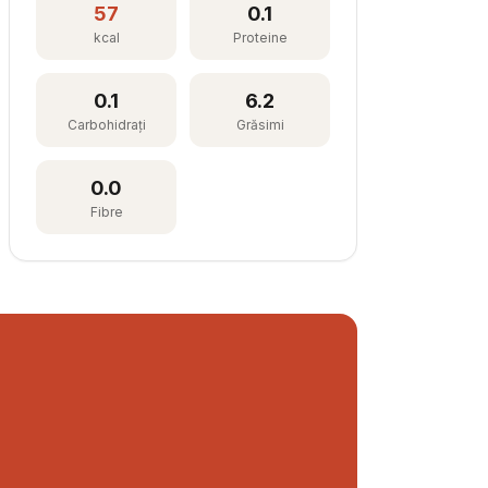
57
0.1
kcal
Proteine
0.1
6.2
Carbohidrați
Grăsimi
0.0
Fibre