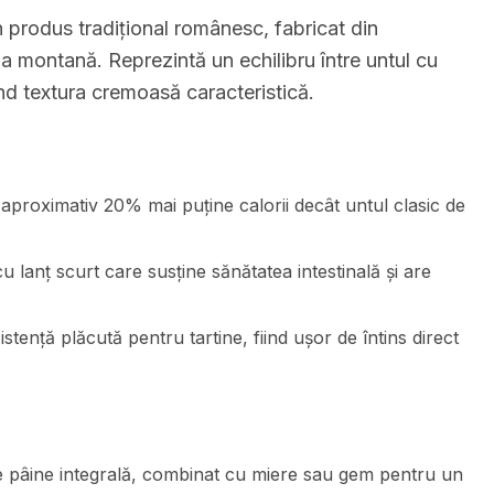
produs tradițional românesc, fabricat din
a montană. Reprezintă un echilibru între untul cu
ând textura cremoasă caracteristică.
 aproximativ 20% mai puține calorii decât untul clasic de
cu lanț scurt care susține sănătatea intestinală și are
ență plăcută pentru tartine, fiind ușor de întins direct
e pâine integrală, combinat cu miere sau gem pentru un