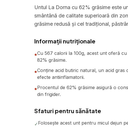
Untul La Dorna cu 62% grăsime este un 
smântână de calitate superioară din zon
grăsime redusă și cel tradițional, păstr
Informații nutriționale
Cu 567 calorii la 100g, acest unt oferă cu
●
82% grăsime.
Conține acid butiric natural, un acid gras 
●
efecte antiinflamatorii.
Procentul de 62% grăsime asigură o consist
●
din frigider.
Sfaturi pentru sănătate
Folosește acest unt pentru micul dejun p
✓