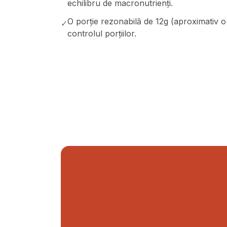
echilibru de macronutrienți.
O porție rezonabilă de 12g (aproximativ o 
✓
controlul porțiilor.