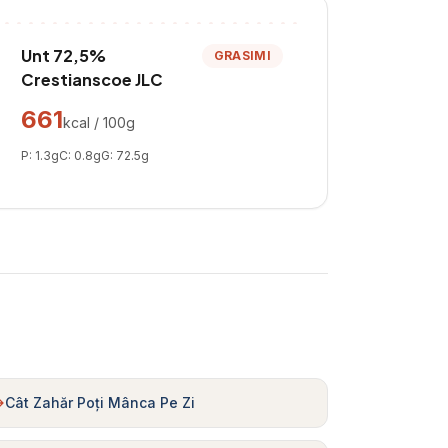
Unt 72,5%
GRASIMI
Crestianscoe JLC
661
kcal / 100g
P:
1.3
g
C:
0.8
g
G:
72.5
g
Cât Zahăr Poți Mânca Pe Zi