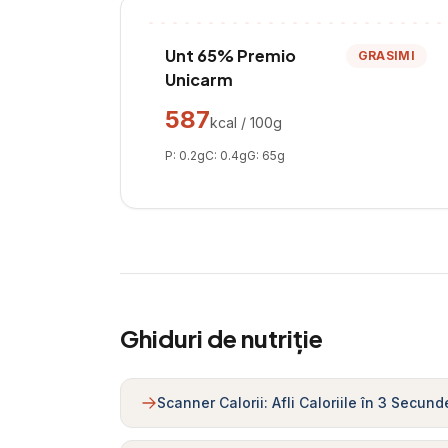
Unt 65% Premio
GRASIMI
Unicarm
587
kcal / 100g
P:
0.2
g
C:
0.4
g
G:
65
g
Ghiduri de nutriție
Scanner Calorii: Afli Caloriile în 3 Secund