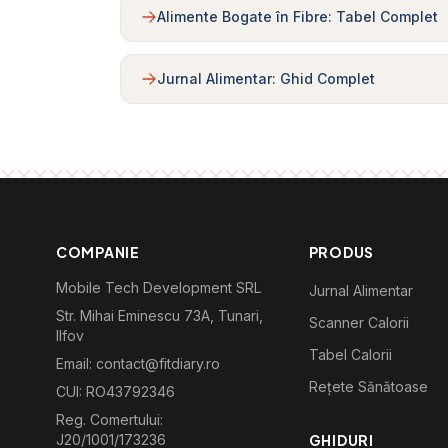
Alimente Bogate în Fibre: Tabel Complet
Jurnal Alimentar: Ghid Complet
COMPANIE
PRODUS
Mobile Tech Development SRL
Jurnal Alimentar
Str. Mihai Eminescu 73A, Tunari,
Scanner Calorii
Ilfov
Tabel Calorii
Email: contact@fitdiary.ro
Rețete Sănătoase
CUI: RO43792346
Reg. Comertului:
J20/1001/173236
GHIDURI