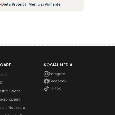
Dieta Proteică: Meniu și Alimente
TOARE
SOCIAL MEDIA
Instagram
lorii
Facebook
MC
TikTok
ficit Caloric
acronutrienți
alorii Necesare