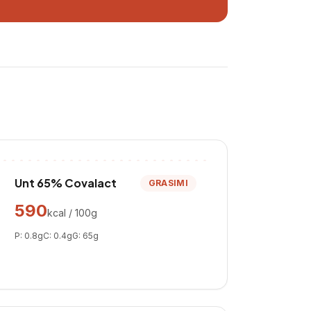
Unt 65% Covalact
GRASIMI
590
kcal / 100g
P:
0.8
g
C:
0.4
g
G:
65
g