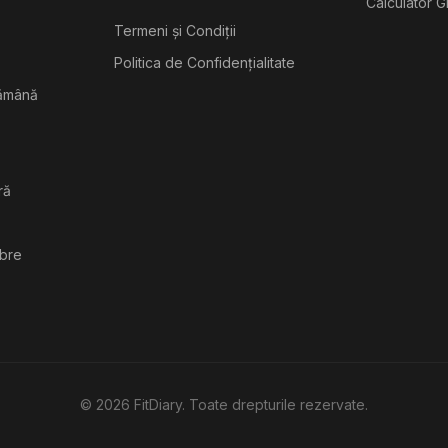
Calculator G
Termeni și Condiții
Politica de Confidențialitate
tămână
ră
ibre
©
2026
FitDiary. Toate drepturile rezervate.