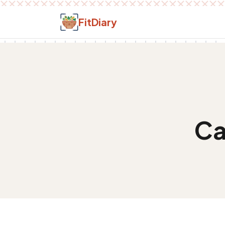
Salt la conținut
FitDiary
Ca