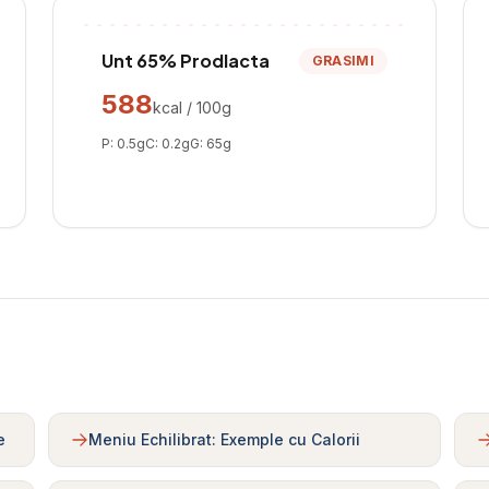
Unt 65% Prodlacta
GRASIMI
588
kcal / 100g
P:
0.5
g
C:
0.2
g
G:
65
g
e
Meniu Echilibrat: Exemple cu Calorii