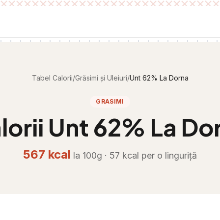
Tabel Calorii
/
Grăsimi și Uleiuri
/
Unt 62% La Dorna
GRASIMI
lorii
Unt 62% La Do
567
kcal
la 100g ·
57
kcal per
o linguriță