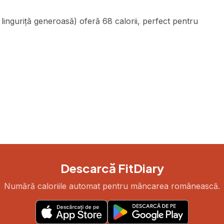
linguriță generoasă) oferă 68 calorii, perfect pentru
Descarcă FitDiary
Numără caloriile automat pentru mâncarea românească.