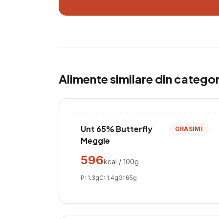
Alimente similare din catego
Unt 65% Butterfly
GRASIMI
Meggle
596
kcal / 100g
P:
1.3
g
C:
1.4
g
G:
65
g