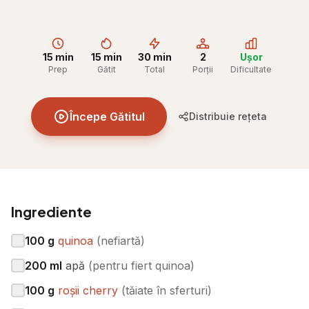
15 min
15 min
30 min
2
Ușor
Prep
Gătit
Total
Porții
Dificultate
Începe Gătitul
Distribuie rețeta
Ingrediente
100
g
quinoa
(
nefiartă
)
200
ml
apă
(
pentru fiert quinoa
)
100
g
roșii cherry
(
tăiate în sferturi
)