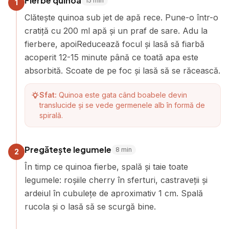
Fierbe quinoa
15
min
1
Clătește quinoa sub jet de apă rece. Pune-o într-o
cratiță cu 200 ml apă și un praf de sare. Adu la
fierbere, apoiReducează focul și lasă să fiarbă
acoperit 12-15 minute până ce toată apa este
absorbită. Scoate de pe foc și lasă să se răcească.
Sfat:
Quinoa este gata când boabele devin
translucide și se vede germenele alb în formă de
spirală.
Pregătește legumele
8
min
2
În timp ce quinoa fierbe, spală și taie toate
legumele: roșiile cherry în sferturi, castraveții și
ardeiul în cubulețe de aproximativ 1 cm. Spală
rucola și o lasă să se scurgă bine.