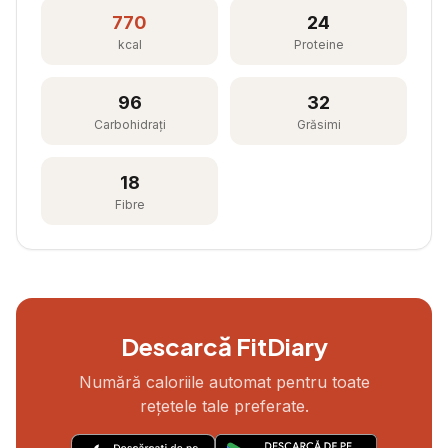
770
24
kcal
Proteine
96
32
Carbohidrați
Grăsimi
18
Fibre
Descarcă FitDiary
Numără caloriile automat pentru toate
rețetele tale preferate.