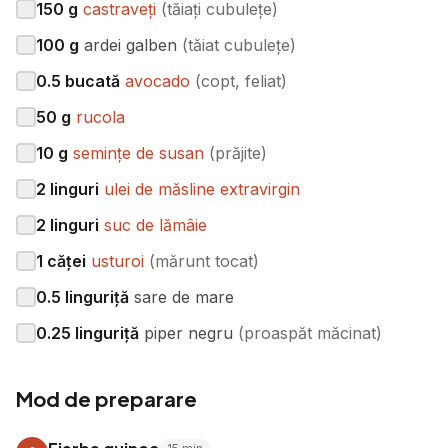
150
g
castraveți
(
tăiați cubulețe
)
100
g
ardei galben
(
tăiat cubulețe
)
0.5
bucată
avocado
(
copt, feliat
)
50
g
rucola
10
g
semințe de susan
(
prăjite
)
2
linguri
ulei de măsline extravirgin
2
linguri
suc de lămâie
1
căței
usturoi
(
mărunt tocat
)
0.5
linguriță
sare de mare
0.25
linguriță
piper negru
(
proaspăt măcinat
)
Mod de preparare