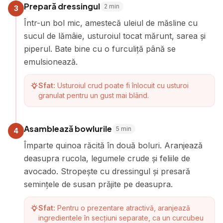
Prepară dressingul
2
min
3
Într-un bol mic, amestecă uleiul de măsline cu
sucul de lămâie, usturoiul tocat mărunt, sarea și
piperul. Bate bine cu o furculiță până se
emulsionează.
Sfat:
Usturoiul crud poate fi înlocuit cu usturoi
granulat pentru un gust mai blând.
Asamblează bowlurile
5
min
4
Împarte quinoa răcită în două boluri. Aranjează
deasupra rucola, legumele crude și feliile de
avocado. Stropește cu dressingul și presară
semințele de susan prăjite pe deasupra.
Sfat:
Pentru o prezentare atractivă, aranjează
ingredientele în secțiuni separate, ca un curcubeu