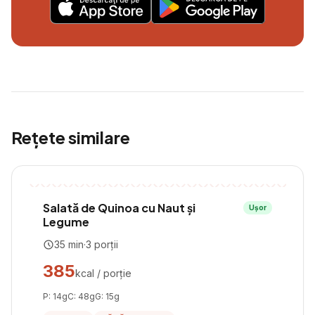
Rețete similare
Salată de Quinoa cu Naut și
Ușor
Legume
35
min
·
3
porții
385
kcal / porție
P:
14
g
C:
48
g
G:
15
g