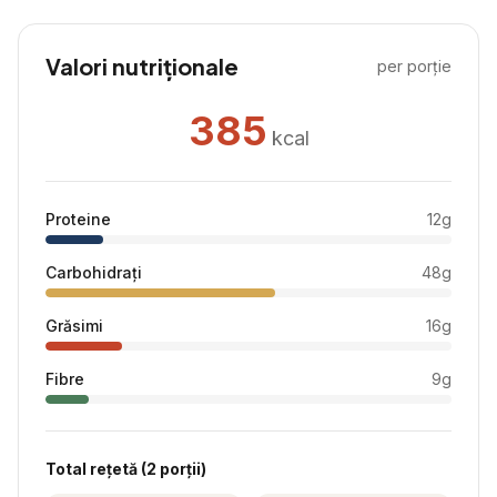
Valori nutriționale
per porție
385
kcal
Proteine
12
g
Carbohidrați
48
g
Grăsimi
16
g
Fibre
9
g
Total rețetă (
2
porții)