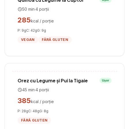
50
min
·
4
porții
285
kcal / porție
P:
9
g
C:
42
g
G:
9
g
VEGAN
FĂRĂ GLUTEN
Orez cu Legume și Pui la Tigaie
Ușor
45
min
·
4
porții
385
kcal / porție
P:
28
g
C:
48
g
G:
8
g
FĂRĂ GLUTEN