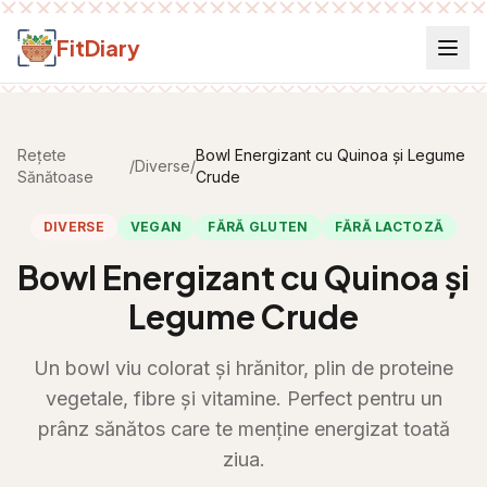
Salt la conținut
FitDiary
Rețete
Bowl Energizant cu Quinoa și Legume
/
Diverse
/
Sănătoase
Crude
DIVERSE
VEGAN
FĂRĂ GLUTEN
FĂRĂ LACTOZĂ
Bowl Energizant cu Quinoa și
Legume Crude
Un bowl viu colorat și hrănitor, plin de proteine
vegetale, fibre și vitamine. Perfect pentru un
prânz sănătos care te menține energizat toată
ziua.