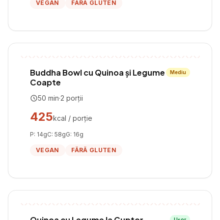
VEGAN
FĂRĂ GLUTEN
Buddha Bowl cu Quinoa și Legume
Mediu
Coapte
50
min
·
2
porții
425
kcal / porție
P:
14
g
C:
58
g
G:
16
g
VEGAN
FĂRĂ GLUTEN
Quinoa cu Legume la Cuptor
Ușor