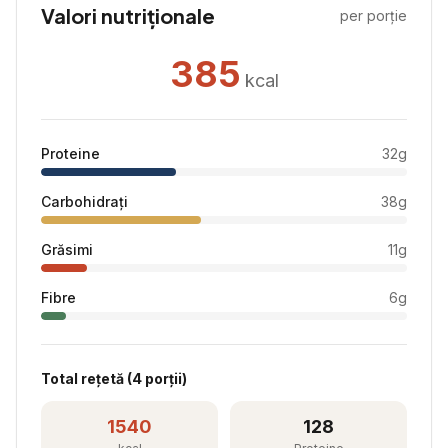
Valori nutriționale
per porție
385
kcal
Proteine
32
g
Carbohidrați
38
g
Grăsimi
11
g
Fibre
6
g
Total rețetă (
4
porții)
1540
128