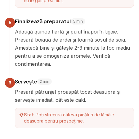
nu le găti prea mult.
Finalizează preparatul
5
min
5
Adaugă quinoa fiartă și puiul înapoi în tigaie.
Presară boiaua de ardei și toarnă sosul de soia.
Amestecă bine și gătește 2-3 minute la foc mediu
pentru a se omogeniza aromele. Verifică
condimentarea.
Servește
2
min
6
Presară pătrunjel proaspăt tocat deasupra și
servește imediat, cât este cald.
Sfat:
Poți strecura câteva picături de lămâie
deasupra pentru prospețime.