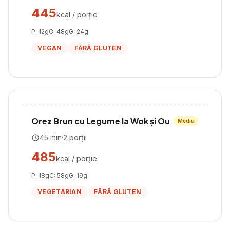
445
kcal / porție
P:
12
g
C:
48
g
G:
24
g
VEGAN
FĂRĂ GLUTEN
Orez Brun cu Legume la Wok și Ou
Mediu
45
min
·
2
porții
485
kcal / porție
P:
18
g
C:
58
g
G:
19
g
VEGETARIAN
FĂRĂ GLUTEN