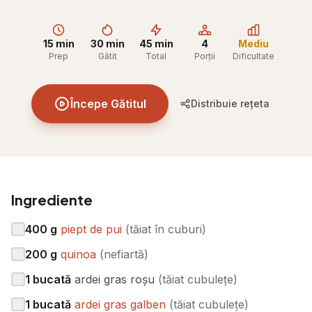
15 min
30 min
45 min
4
Mediu
Prep
Gătit
Total
Porții
Dificultate
Începe Gătitul
Distribuie rețeta
Ingrediente
400
g
piept de pui
(
tăiat în cuburi
)
200
g
quinoa
(
nefiartă
)
1
bucată
ardei gras roșu
(
tăiat cubulețe
)
1
bucată
ardei gras galben
(
tăiat cubulețe
)