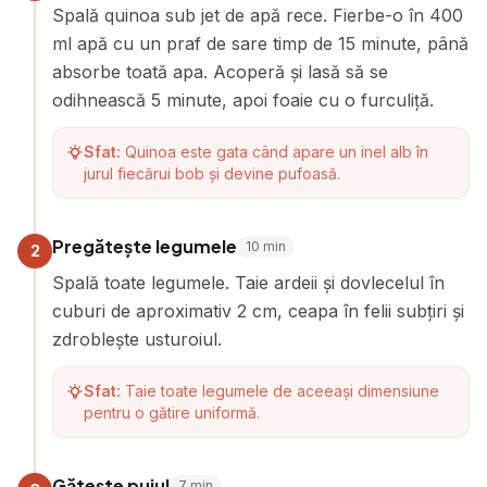
Spală quinoa sub jet de apă rece. Fierbe-o în 400
ml apă cu un praf de sare timp de 15 minute, până
absorbe toată apa. Acoperă și lasă să se
odihnească 5 minute, apoi foaie cu o furculiță.
Sfat:
Quinoa este gata când apare un inel alb în
jurul fiecărui bob și devine pufoasă.
Pregătește legumele
10
min
2
Spală toate legumele. Taie ardeii și dovlecelul în
cuburi de aproximativ 2 cm, ceapa în felii subțiri și
zdroblește usturoiul.
Sfat:
Taie toate legumele de aceeași dimensiune
pentru o gătire uniformă.
Gătește puiul
7
min