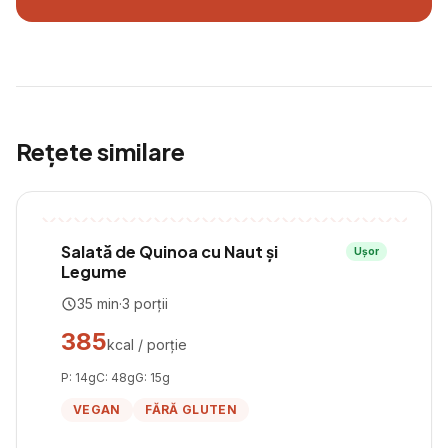
Rețete similare
Salată de Quinoa cu Naut și
Ușor
Legume
35
min
·
3
porții
385
kcal / porție
P:
14
g
C:
48
g
G:
15
g
VEGAN
FĂRĂ GLUTEN