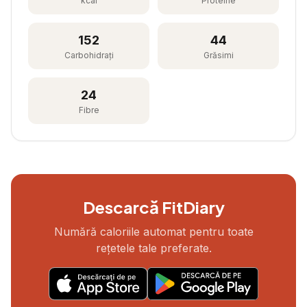
kcal
Proteine
152
44
Carbohidrați
Grăsimi
24
Fibre
Descarcă FitDiary
Numără caloriile automat pentru toate
rețetele tale preferate.