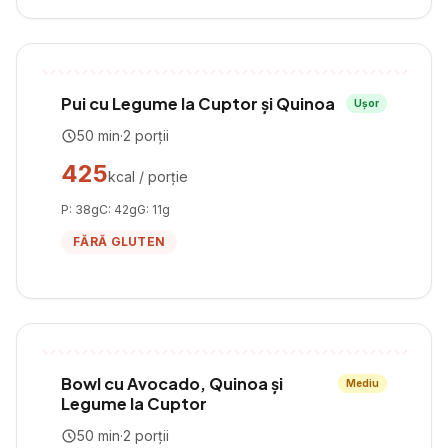
Pui cu Legume la Cuptor și Quinoa
Ușor
50
min
·
2
porții
425
kcal / porție
P:
38
g
C:
42
g
G:
11
g
FĂRĂ GLUTEN
Bowl cu Avocado, Quinoa și
Mediu
Legume la Cuptor
50
min
·
2
porții