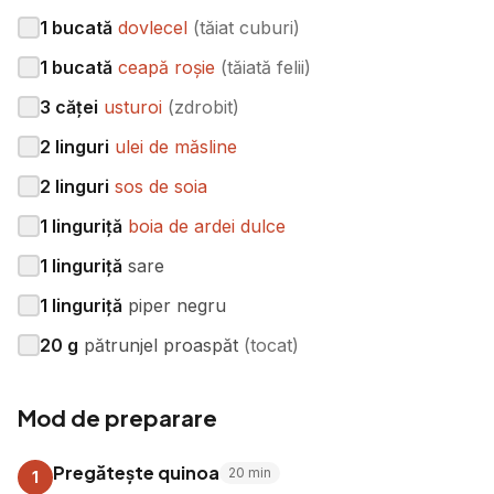
1
bucată
dovlecel
(
tăiat cuburi
)
1
bucată
ceapă roșie
(
tăiată felii
)
3
căței
usturoi
(
zdrobit
)
2
linguri
ulei de măsline
2
linguri
sos de soia
1
linguriță
boia de ardei dulce
1
linguriță
sare
1
linguriță
piper negru
20
g
pătrunjel proaspăt
(
tocat
)
Mod de preparare
Pregătește quinoa
20
min
1