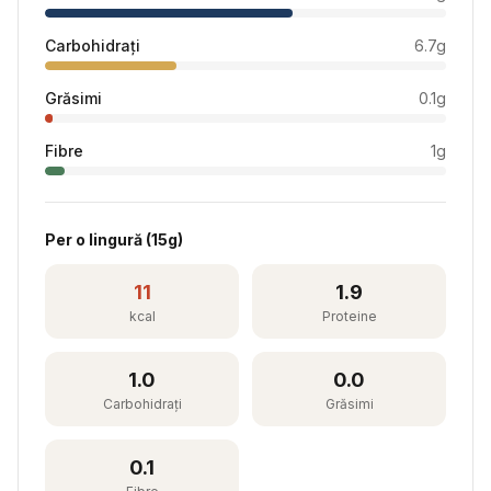
Carbohidrați
6.7
g
Grăsimi
0.1
g
Fibre
1
g
Per
o lingură
(
15
g)
11
1.9
kcal
Proteine
1.0
0.0
Carbohidrați
Grăsimi
0.1