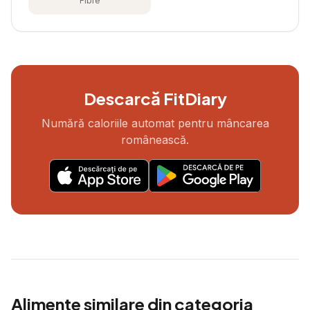
Fibre
Descarcă FitDiary
Numără caloriile automat pentru mâncarea
românească.
Alimente similare din categoria