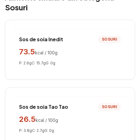
Sosuri
Sos de soia Inedit
SOSURI
73.5
kcal / 100g
P:
2.6
g
C:
15.7
g
G:
0
g
Sos de soia Tao Tao
SOSURI
26.5
kcal / 100g
P:
3.8
g
C:
2.7
g
G:
0
g