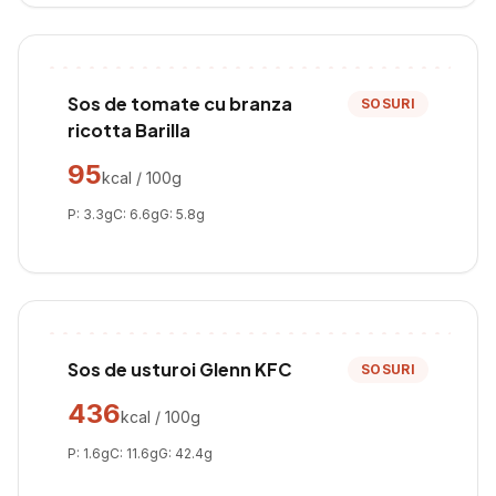
Sos de tomate cu branza
SOSURI
ricotta Barilla
95
kcal / 100g
P:
3.3
g
C:
6.6
g
G:
5.8
g
Sos de usturoi Glenn KFC
SOSURI
436
kcal / 100g
P:
1.6
g
C:
11.6
g
G:
42.4
g