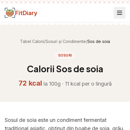
Salt la conținut
FitDiary
Tabel Calorii
/
Sosuri și Condimente
/
Sos de soia
SOSURI
Calorii
Sos de soia
72
kcal
la 100g ·
11
kcal per
o lingură
Sosul de soia este un condiment fermentat
tradițional asiatic, obținut din boabe de soia, grâu,