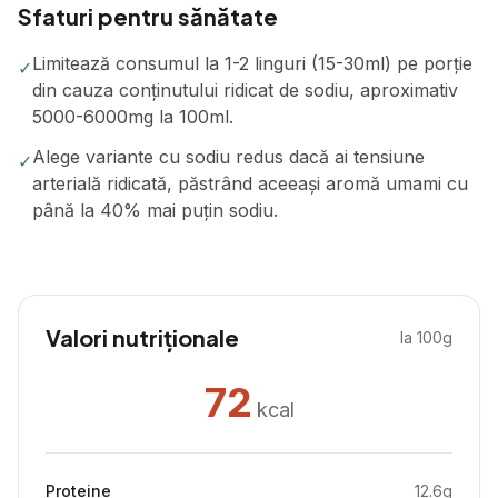
Sfaturi pentru sănătate
Limitează consumul la 1-2 linguri (15-30ml) pe porție
✓
din cauza conținutului ridicat de sodiu, aproximativ
5000-6000mg la 100ml.
Alege variante cu sodiu redus dacă ai tensiune
✓
arterială ridicată, păstrând aceeași aromă umami cu
până la 40% mai puțin sodiu.
Valori nutriționale
la 100g
72
kcal
Proteine
12.6
g