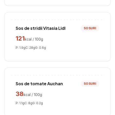
Sos de stridii Vitasia Lidl
SOSURI
121
kcal / 100g
P:
1.9
g
C:
28
g
G:
0.6
g
Sos de tomate Auchan
SOSURI
38
kcal / 100g
P:
1.1
g
C:
8
g
G:
0.2
g