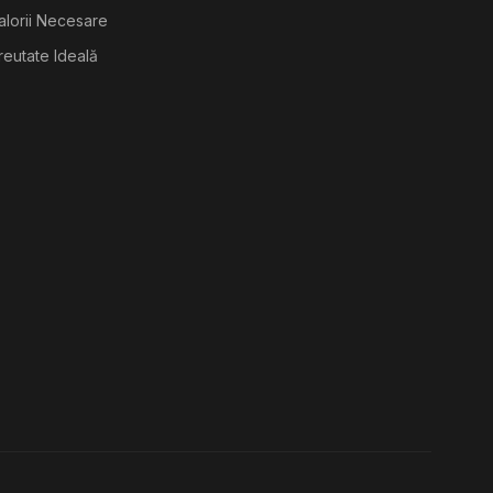
alorii Necesare
reutate Ideală