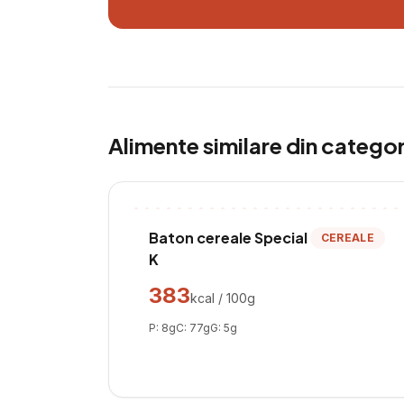
Alimente similare din catego
Baton cereale Special
CEREALE
K
383
kcal / 100g
P:
8
g
C:
77
g
G:
5
g