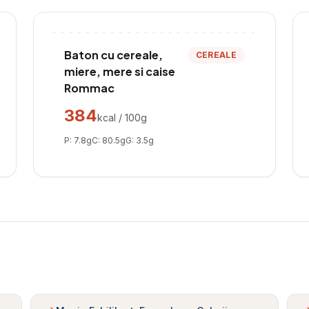
Baton cu cereale,
CEREALE
miere, mere si caise
Rommac
384
kcal / 100g
P:
7.8
g
C:
80.5
g
G:
3.5
g