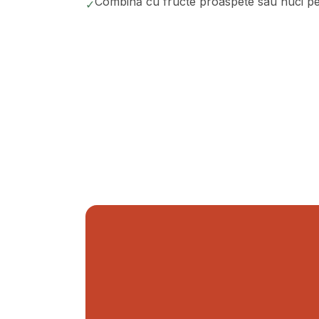
Combină cu fructe proaspete sau nuci pen
✓