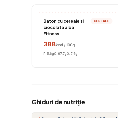
Baton cu cereale si
CEREALE
ciocolata alba
Fitness
388
kcal / 100g
P:
5.6
g
C:
67.7
g
G:
7.4
g
Ghiduri de nutriție