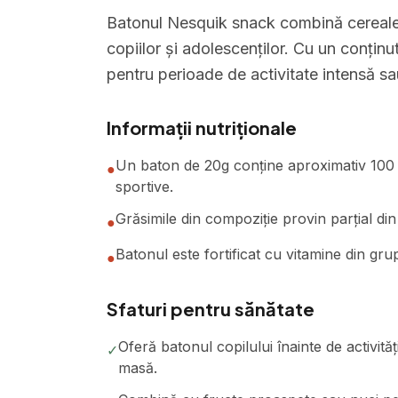
Batonul Nesquik snack combină cereale c
copiilor și adolescenților. Cu un conținut
pentru perioade de activitate intensă sa
Informații nutriționale
Un baton de 20g conține aproximativ 100 cal
●
sportive.
Grăsimile din compoziție provin parțial din
●
Batonul este fortificat cu vitamine din grup
●
Sfaturi pentru sănătate
Oferă batonul copilului înainte de activită
✓
masă.