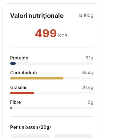
Valori nutriționale
la 100g
499
kcal
Proteine
6.1
g
Carbohidrați
58.4
g
Grăsimi
26.4
g
Fibre
0
g
Per
un baton
(
20
g)