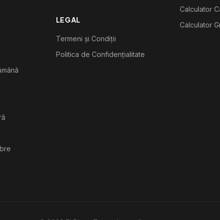
Calculator C
LEGAL
Calculator G
Termeni și Condiții
Politica de Confidențialitate
tămână
ră
ibre