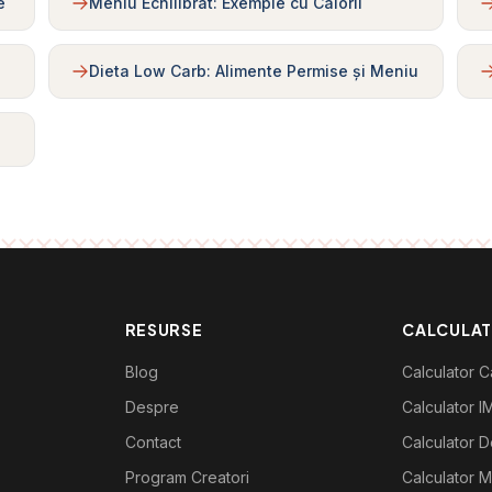
e
Meniu Echilibrat: Exemple cu Calorii
Dieta Low Carb: Alimente Permise și Meniu
RESURSE
CALCULA
Blog
Calculator Ca
Despre
Calculator I
Contact
Calculator De
Program Creatori
Calculator M