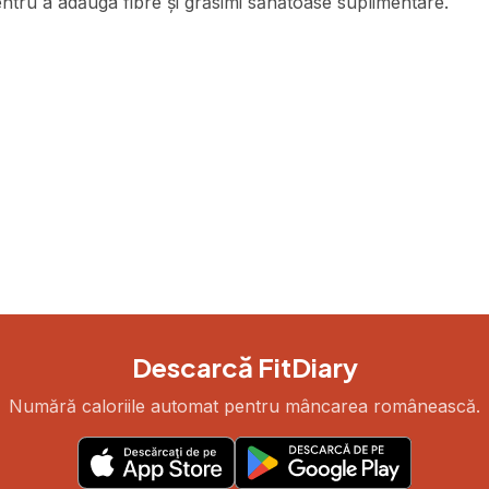
tru a adăuga fibre și grăsimi sănătoase suplimentare.
Descarcă FitDiary
Numără caloriile automat pentru mâncarea românească.