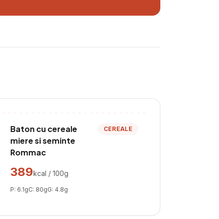
Baton cu cereale
CEREALE
miere si seminte
Rommac
389
kcal / 100g
P:
6.1
g
C:
80
g
G:
4.8
g