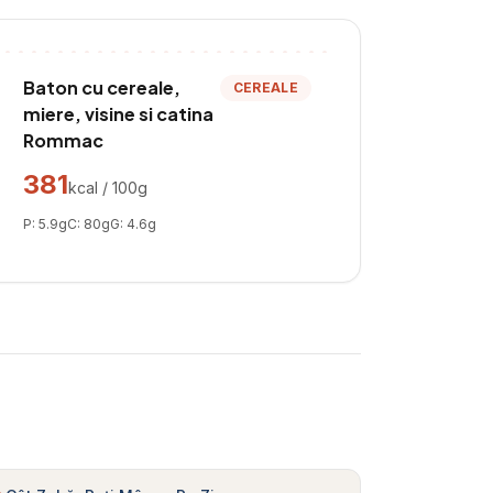
Baton cu cereale,
CEREALE
miere, visine si catina
Rommac
381
kcal / 100g
P:
5.9
g
C:
80
g
G:
4.6
g