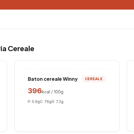
ria
Cereale
Baton cereale Winny
CEREALE
396
kcal / 100g
P:
5.9
g
C:
76
g
G:
7.2
g