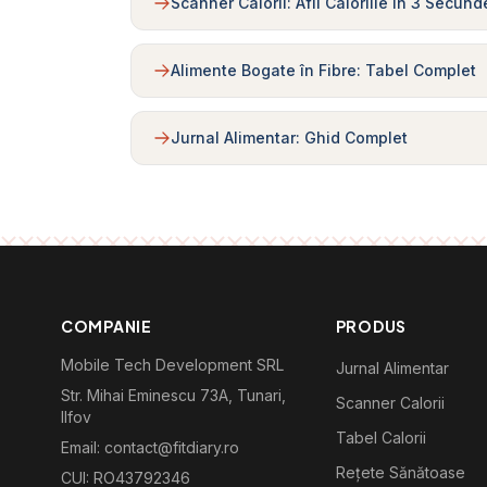
Scanner Calorii: Afli Caloriile în 3 Secund
Alimente Bogate în Fibre: Tabel Complet
Jurnal Alimentar: Ghid Complet
COMPANIE
PRODUS
Mobile Tech Development SRL
Jurnal Alimentar
Str. Mihai Eminescu 73A, Tunari,
Scanner Calorii
Ilfov
Tabel Calorii
Email: contact@fitdiary.ro
Rețete Sănătoase
CUI: RO43792346