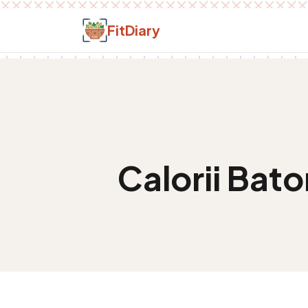
Salt la conținut
FitDiary
Calorii
Baton