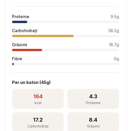
Proteine
9.5
g
Carbohidrați
38.2
g
Grăsimi
18.7
g
Fibre
0
g
Per
un baton
(
45
g)
164
4.3
kcal
Proteine
17.2
8.4
Carbohidrați
Grăsimi