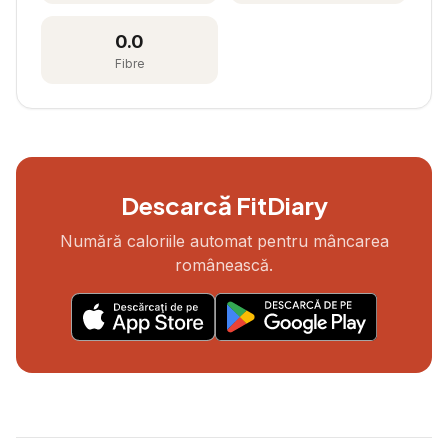
0.0
Fibre
Descarcă FitDiary
Numără caloriile automat pentru mâncarea
românească.