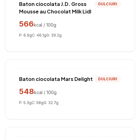
Baton ciocolata J.D. Gross
DULCIURI
Mousse au Chocolat Milk Lidl
566
kcal / 100g
P:
6.9
g
C:
46.1
g
G:
39.2
g
Baton ciocolata Mars Delight
DULCIURI
548
kcal / 100g
P:
5.3
g
C:
58
g
G:
32.7
g