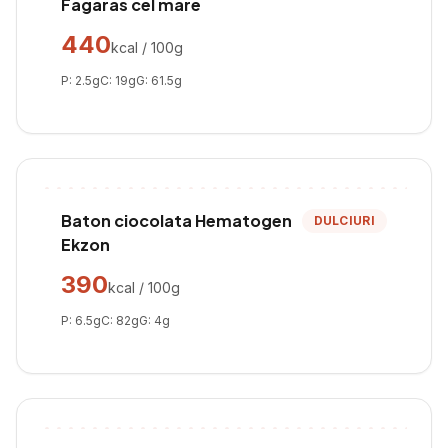
Fagaras cel mare
440
kcal / 100g
P:
2.5
g
C:
19
g
G:
61.5
g
Baton ciocolata Hematogen
DULCIURI
Ekzon
390
kcal / 100g
P:
6.5
g
C:
82
g
G:
4
g