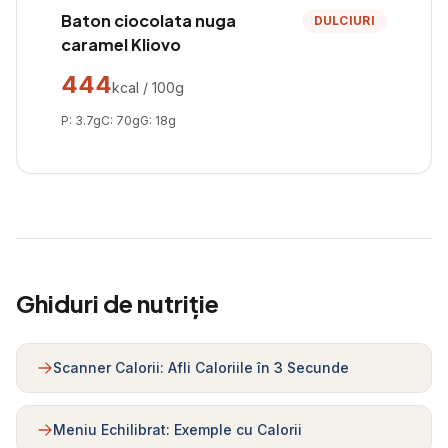
Baton ciocolata nuga
DULCIURI
caramel Kliovo
444
kcal / 100g
P:
3.7
g
C:
70
g
G:
18
g
Ghiduri de nutriție
Scanner Calorii: Afli Caloriile în 3 Secunde
Meniu Echilibrat: Exemple cu Calorii