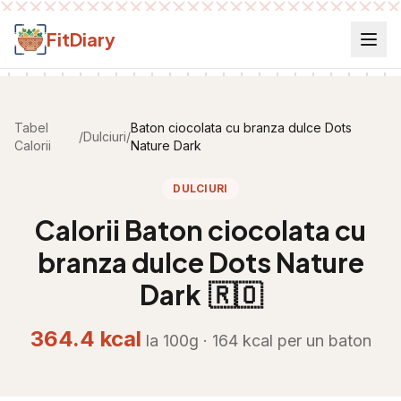
Salt la conținut
FitDiary
Tabel
Baton ciocolata cu branza dulce Dots
/
Dulciuri
/
Calorii
Nature Dark
DULCIURI
Calorii
Baton ciocolata cu
branza dulce Dots Nature
Dark
🇷🇴
364.4
kcal
la 100g ·
164
kcal per
un baton