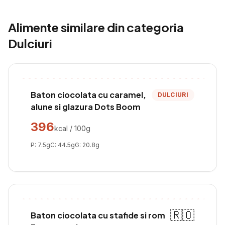
Alimente similare din categoria
Dulciuri
Baton ciocolata cu caramel,
DULCIURI
alune si glazura Dots Boom
396
kcal / 100g
P:
7.5
g
C:
44.5
g
G:
20.8
g
🇷🇴
Baton ciocolata cu stafide si rom