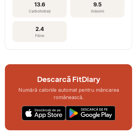
13.6
9.5
Carbohidrați
Grăsimi
2.4
Fibre
Descarcă FitDiary
Numără caloriile automat pentru mâncarea
românească.