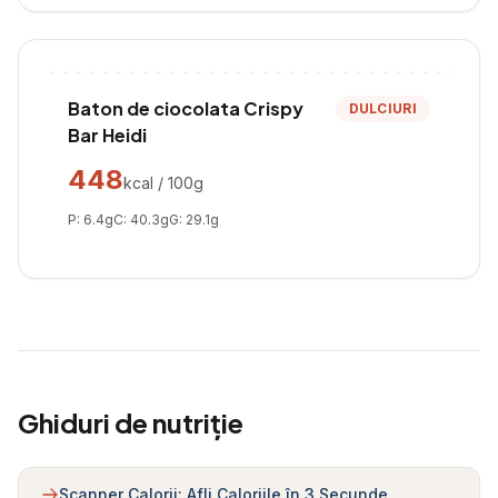
Baton de ciocolata Crispy
DULCIURI
Bar Heidi
448
kcal / 100g
P:
6.4
g
C:
40.3
g
G:
29.1
g
Ghiduri de nutriție
Scanner Calorii: Afli Caloriile în 3 Secunde