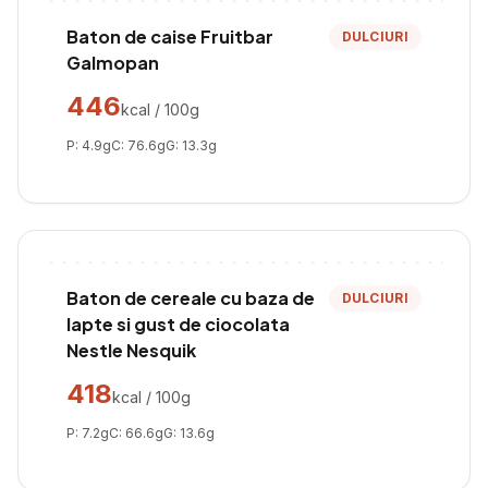
Baton de caise Fruitbar
DULCIURI
Galmopan
446
kcal / 100g
P:
4.9
g
C:
76.6
g
G:
13.3
g
Baton de cereale cu baza de
DULCIURI
lapte si gust de ciocolata
Nestle Nesquik
418
kcal / 100g
P:
7.2
g
C:
66.6
g
G:
13.6
g