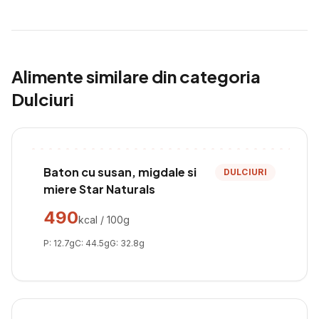
Alimente similare din categoria
Dulciuri
Baton cu susan, migdale si
DULCIURI
miere Star Naturals
490
kcal / 100g
P:
12.7
g
C:
44.5
g
G:
32.8
g