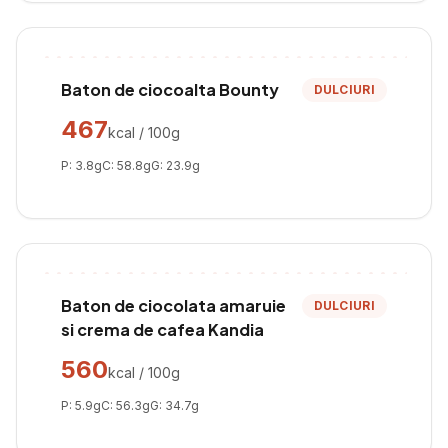
Baton de ciocoalta Bounty
DULCIURI
467
kcal / 100g
P:
3.8
g
C:
58.8
g
G:
23.9
g
Baton de ciocolata amaruie
DULCIURI
si crema de cafea Kandia
560
kcal / 100g
P:
5.9
g
C:
56.3
g
G:
34.7
g