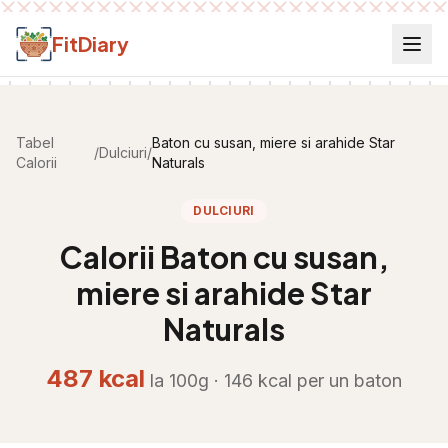
Salt la conținut
FitDiary
Tabel
Baton cu susan, miere si arahide Star
/
Dulciuri
/
Calorii
Naturals
DULCIURI
Calorii
Baton cu susan,
miere si arahide Star
Naturals
487
kcal
la 100g ·
146
kcal per
un baton