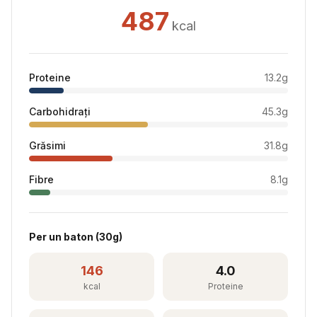
487
kcal
Proteine
13.2
g
Carbohidrați
45.3
g
Grăsimi
31.8
g
Fibre
8.1
g
Per
un baton
(
30
g)
146
4.0
kcal
Proteine