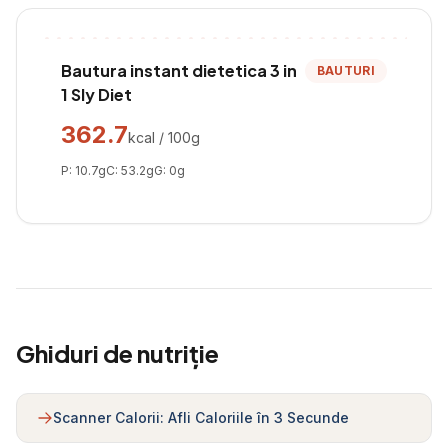
Bautura instant dietetica 3 in
BAUTURI
1 Sly Diet
362.7
kcal / 100g
P:
10.7
g
C:
53.2
g
G:
0
g
Ghiduri de nutriție
Scanner Calorii: Afli Caloriile în 3 Secunde