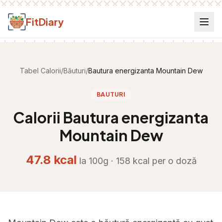
Salt la conținut
FitDiary
Tabel Calorii
/
Băuturi
/
Bautura energizanta Mountain Dew
BAUTURI
Calorii
Bautura energizanta
Mountain Dew
47.8
kcal
la 100g ·
158
kcal per
o doză