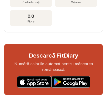
Carbohidrați
Grăsimi
0.0
Fibre
Descarcă FitDiary
Numără caloriile automat pentru mâncarea
românească.