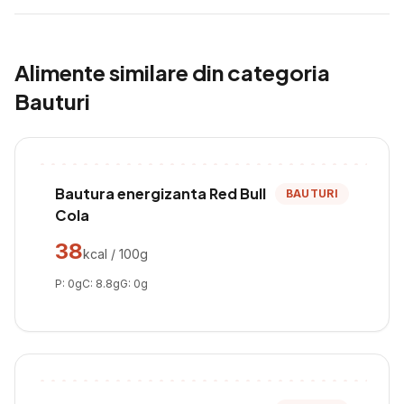
Alimente similare din categoria
Bauturi
Bautura energizanta Red Bull
BAUTURI
Cola
38
kcal / 100g
P:
0
g
C:
8.8
g
G:
0
g