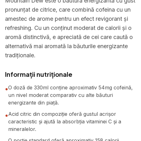
Mountain Dew este o băutură energizantă cu gust
pronunțat de citrice, care combină cofeina cu un
amestec de arome pentru un efect revigorant și
refreshing. Cu un conținut moderat de calorii și o
aromă distinctivă, e apreciată de cei care caută o
alternativă mai aromată la băuturile energizante
tradiționale.
Informații nutriționale
O doză de 330ml conține aproximativ 54mg cofeină,
●
un nivel moderat comparativ cu alte băuturi
energizante din piață.
Acid citric din compoziție oferă gustul acrișor
●
caracteristic și ajută la absorbția vitaminei C și a
mineralelor.
O porție standard oferă aproximativ 158 calorii,