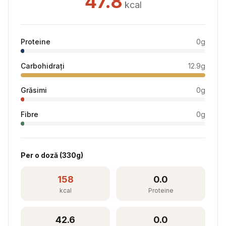
47.8
kcal
Proteine
0
g
Carbohidrați
12.9
g
Grăsimi
0
g
Fibre
0
g
Per
o doză
(
330
g)
158
0.0
kcal
Proteine
42.6
0.0