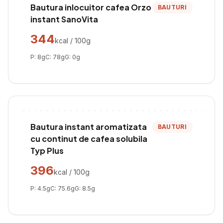
Bautura inlocuitor cafea Orzo
BAUTURI
instant SanoVita
344
kcal / 100g
P:
8
g
C:
78
g
G:
0
g
Bautura instant aromatizata
BAUTURI
cu continut de cafea solubila
Typ Plus
396
kcal / 100g
P:
4.5
g
C:
75.6
g
G:
8.5
g