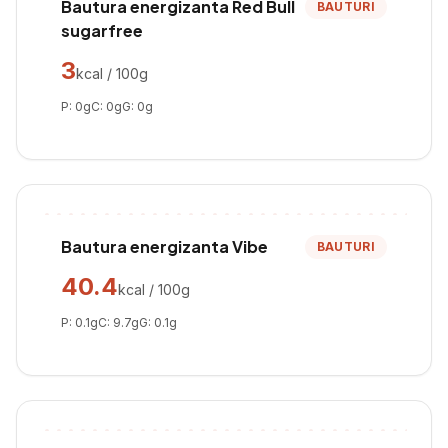
Bautura energizanta Red Bull
BAUTURI
sugarfree
3
kcal / 100g
P:
0
g
C:
0
g
G:
0
g
Bautura energizanta Vibe
BAUTURI
40.4
kcal / 100g
P:
0.1
g
C:
9.7
g
G:
0.1
g