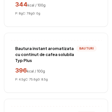
344
kcal / 100g
P:
8
g
C:
78
g
G:
0
g
Bautura instant aromatizata
BAUTURI
cu continut de cafea solubila
Typ Plus
396
kcal / 100g
P:
4.5
g
C:
75.6
g
G:
8.5
g