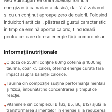
Red Bull sugarfree oferă aceeași formulă
energizantă ca varianta clasică, dar fără zaharuri
și cu un conținut aproape zero de calorii. Folosind
îndulcitori artificiali, păstrează gustul caracteristic
în timp ce elimină aportul caloric, fiind ideală
pentru cei care doresc energie fără compromisuri.
Informații nutriționale
O doză de 250ml conține 80mg cofeină și 1000mg
●
taurină, doar 7.5 calorii, oferind energie curată fără
impact asupra balanței calorice.
Taurina din compoziție susține performanța mentală
●
și fizică, îmbunătățind concentrarea și timpul de
reacție.
Vitaminele din complexul B (B3, B5, B6, B12) ajută la
●
transformarea alimentelor în energie și la reducerea