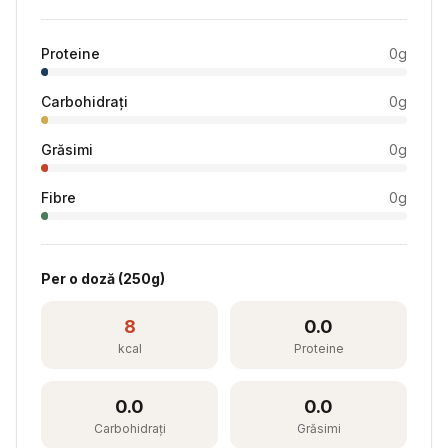
Proteine
0
g
Carbohidrați
0
g
Grăsimi
0
g
Fibre
0
g
Per
o doză
(
250
g)
8
0.0
kcal
Proteine
0.0
0.0
Carbohidrați
Grăsimi