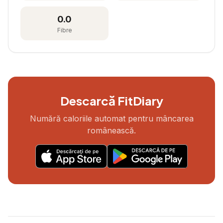
0.0
Fibre
Descarcă FitDiary
Numără caloriile automat pentru mâncarea
românească.