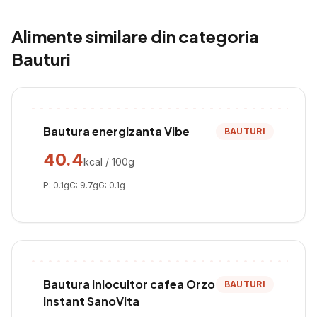
Alimente similare din categoria
Bauturi
Bautura energizanta Vibe
BAUTURI
40.4
kcal / 100g
P:
0.1
g
C:
9.7
g
G:
0.1
g
Bautura inlocuitor cafea Orzo
BAUTURI
instant SanoVita