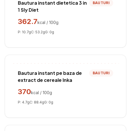
Bautura instant dietetica 3 in
BAUTURI
1 Sly Diet
362.7
kcal / 100g
P:
10.7
g
C:
53.2
g
G:
0
g
Bautura instant pe baza de
BAUTURI
extract de cereale Inka
370
kcal / 100g
P:
4.7
g
C:
88.4
g
G:
0
g