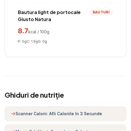
Bautura light de portocale
BAUTURI
Giusto Natura
8.7
kcal / 100g
P:
0
g
C:
1.9
g
G:
0
g
Ghiduri de nutriție
Scanner Calorii: Afli Caloriile în 3 Secunde