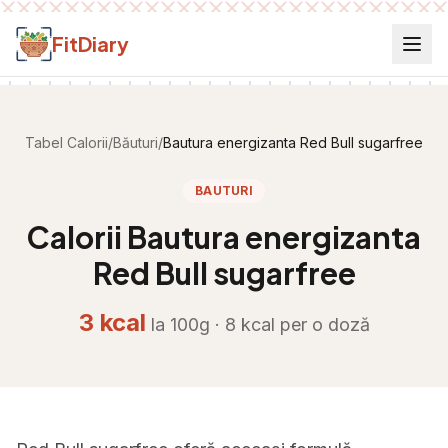
Salt la conținut
FitDiary
Tabel Calorii
/
Băuturi
/
Bautura energizanta Red Bull sugarfree
BAUTURI
Calorii
Bautura energizanta
Red Bull sugarfree
3
kcal
la 100g ·
8
kcal per
o doză