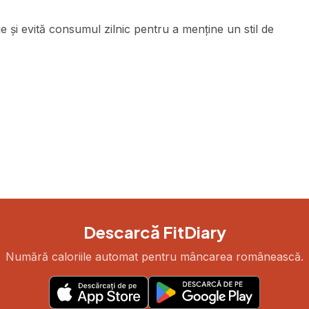
e și evită consumul zilnic pentru a menține un stil de
Descarcă FitDiary
Numără caloriile automat pentru mâncarea românească.