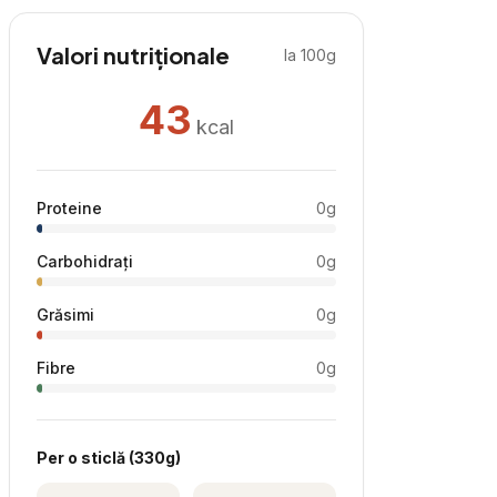
Valori nutriționale
la 100g
43
kcal
Proteine
0
g
Carbohidrați
0
g
Grăsimi
0
g
Fibre
0
g
Per
o sticlă
(
330
g)