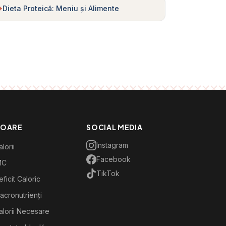
Dieta Proteică: Meniu și Alimente
TOARE
SOCIAL MEDIA
Instagram
lorii
Facebook
MC
TikTok
ficit Caloric
acronutrienți
alorii Necesare