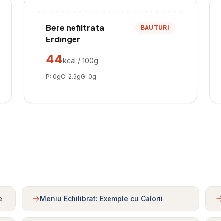
Bere nefiltrata
BAUTURI
Erdinger
44
kcal / 100g
P:
0
g
C:
2.6
g
G:
0
g
e
Meniu Echilibrat: Exemple cu Calorii