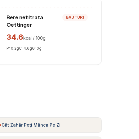
Bere nefiltrata
BAUTURI
Oettinger
34.6
kcal / 100g
P:
0.2
g
C:
4.6
g
G:
0
g
Cât Zahăr Poți Mânca Pe Zi