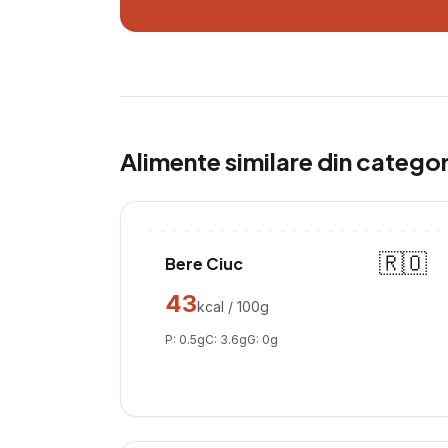
Alimente similare din catego
🇷🇴
Bere Ciuc
43
kcal / 100g
P:
0.5
g
C:
3.6
g
G:
0
g