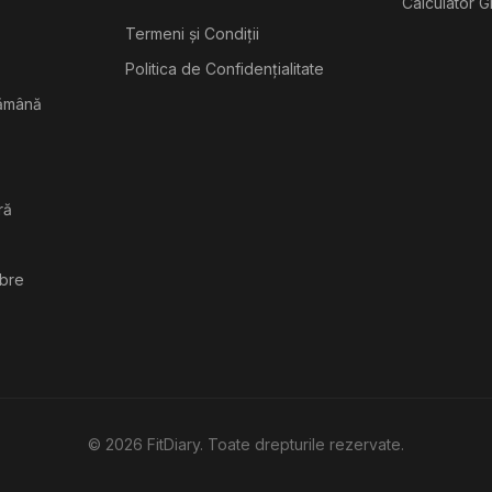
Calculator G
Termeni și Condiții
Politica de Confidențialitate
tămână
ră
ibre
©
2026
FitDiary. Toate drepturile rezervate.