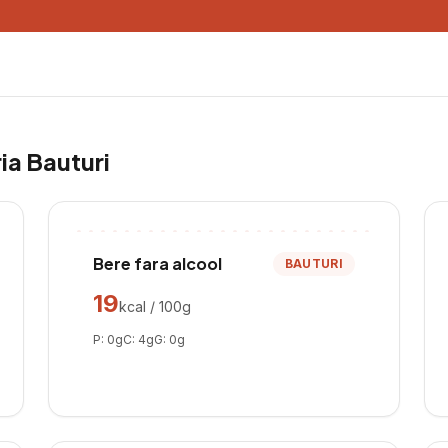
ria
Bauturi
Bere fara alcool
BAUTURI
19
kcal / 100g
P:
0
g
C:
4
g
G:
0
g