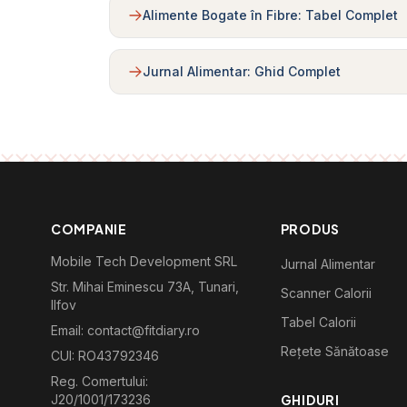
Alimente Bogate în Fibre: Tabel Complet
Jurnal Alimentar: Ghid Complet
COMPANIE
PRODUS
Mobile Tech Development SRL
Jurnal Alimentar
Str. Mihai Eminescu 73A, Tunari,
Scanner Calorii
Ilfov
Tabel Calorii
Email: contact@fitdiary.ro
Rețete Sănătoase
CUI: RO43792346
Reg. Comertului:
J20/1001/173236
GHIDURI