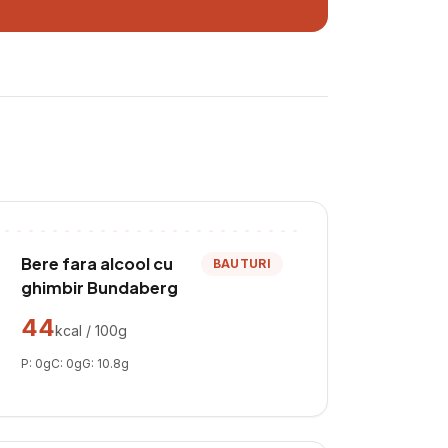
Bere fara alcool cu
BAUTURI
ghimbir Bundaberg
44
kcal / 100g
P:
0
g
C:
0
g
G:
10.8
g