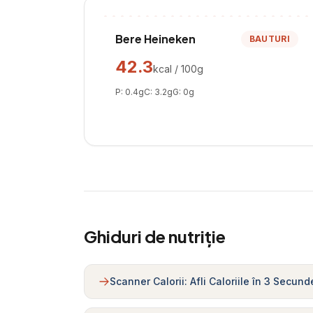
Bere Heineken
BAUTURI
42.3
kcal / 100g
P:
0.4
g
C:
3.2
g
G:
0
g
Ghiduri de nutriție
Scanner Calorii: Afli Caloriile în 3 Secund