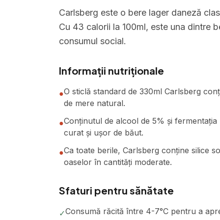
Carlsberg este o bere lager daneză clasi
Cu 43 calorii la 100ml, este una dintre b
consumul social.
Informații nutriționale
O sticlă standard de 330ml Carlsberg conț
●
de mere natural.
Conținutul de alcool de 5% și fermentația 
●
curat și ușor de băut.
Ca toate berile, Carlsberg conține silice s
●
oaselor în cantități moderate.
Sfaturi pentru sănătate
Consumă răcită între 4-7°C pentru a apre
✓