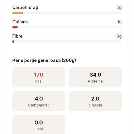
Carbohidrați
2
g
Grăsimi
1
g
Fibre
0
g
Per
o porție generoasă
(
200
g)
170
34.0
kcal
Proteine
4.0
2.0
Carbohidrați
Grăsimi
0.0
Fibre