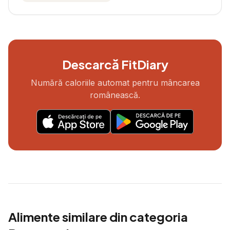
Descarcă FitDiary
Numără caloriile automat pentru mâncarea
românească.
Alimente similare din categoria