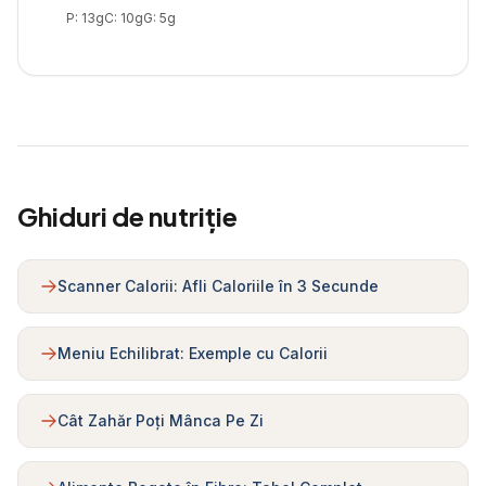
P:
13
g
C:
10
g
G:
5
g
Ghiduri de nutriție
Scanner Calorii: Afli Caloriile în 3 Secunde
Meniu Echilibrat: Exemple cu Calorii
Cât Zahăr Poți Mânca Pe Zi