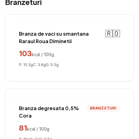
Branzeturi
🇷🇴
Branza de vaci su smantana
Raraul Roua Diminetii
103
kcal / 100g
P:
10.2
g
C:
3.6
g
G:
5.3
g
Branza degresata 0,5%
BRANZETURI
Cora
81
kcal / 100g