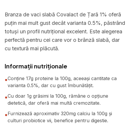
Branza de vaci slabă Covalact de Țară 1% oferă
puțin mai mult gust decât varianta 0.5%, păstrând
totuși un profil nutrițional excelent. Este alegerea
perfectă pentru cei care vor o brânză slabă, dar
cu textură mai plăcută.
Informații nutriționale
Conține 17g proteine la 100g, aceeași cantitate ca
●
varianta 0.5%, dar cu gust îmbunătățit.
Cu doar 1g grăsimi la 100g, rămâne o opțiune
●
dietetică, dar oferă mai multă cremozitate.
Furnizează aproximativ 320mg calciu la 100g și
●
culturi probiotice vii, benefice pentru digestie.