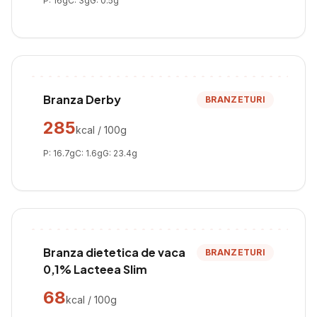
P:
16
g
C:
3
g
G:
0.5
g
Branza Derby
BRANZETURI
285
kcal / 100g
P:
16.7
g
C:
1.6
g
G:
23.4
g
Branza dietetica de vaca
BRANZETURI
0,1% Lacteea Slim
68
kcal / 100g