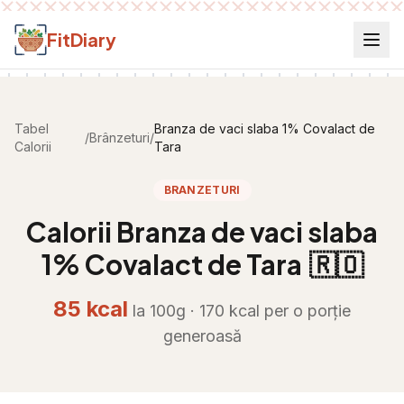
Salt la conținut
FitDiary
Tabel
Branza de vaci slaba 1% Covalact de
/
Brânzeturi
/
Calorii
Tara
BRANZETURI
Calorii
Branza de vaci slaba
1% Covalact de Tara
🇷🇴
85
kcal
la 100g ·
170
kcal per
o porție
generoasă