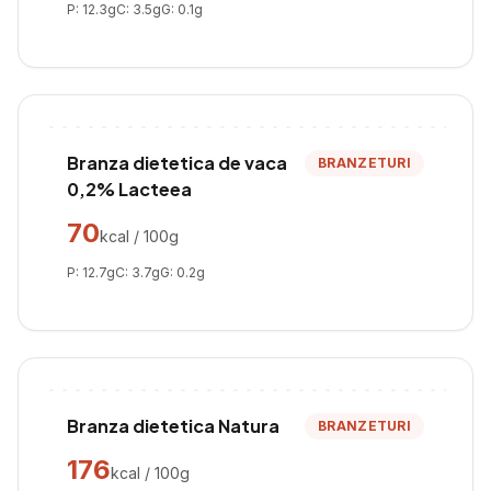
P:
12.3
g
C:
3.5
g
G:
0.1
g
Branza dietetica de vaca
BRANZETURI
0,2% Lacteea
70
kcal / 100g
P:
12.7
g
C:
3.7
g
G:
0.2
g
Branza dietetica Natura
BRANZETURI
176
kcal / 100g