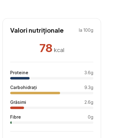
Valori nutriționale
la 100g
78
kcal
Proteine
3.6
g
Carbohidrați
9.3
g
Grăsimi
2.6
g
Fibre
0
g