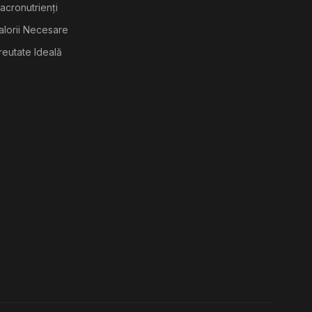
acronutrienți
alorii Necesare
reutate Ideală