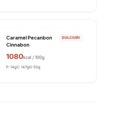
Caramel Pecanbon
DULCIURI
Cinnabon
1080
kcal / 100g
P:
14
g
C:
147
g
G:
50
g