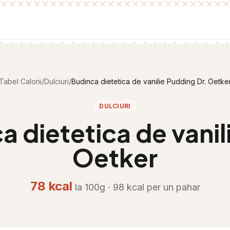
Tabel Calorii
/
Dulciuri
/
Budinca dietetica de vanilie Pudding Dr. Oetke
DULCIURI
a dietetica de vanil
Oetker
78
kcal
la 100g ·
98
kcal per
un pahar