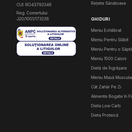
Rețete Sănătoase
CUI: RO43792346
Reg. Comertului:
J20/1001/173236
GHIDURI
Meniu Echilibrat
Meniu Pentru Slăbit
Meniu Pentru o Săp
Meniu 1500 Calorii
Dietă de Îngrășare
Meniu Masă Muscula
Cât Zahăr Pe Zi
Alimente Bogate în F
Dieta Low Carb
Dieta Proteică