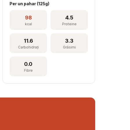
Per
un pahar
(
125
g)
98
4.5
kcal
Proteine
11.6
3.3
Carbohidrați
Grăsimi
0.0
Fibre