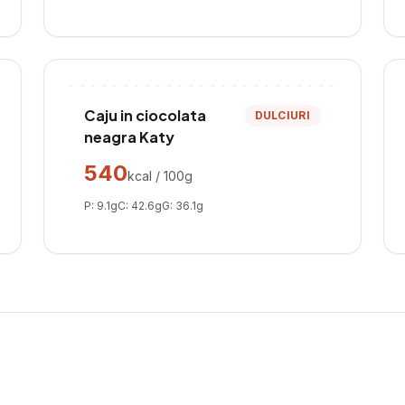
Caju in ciocolata
DULCIURI
neagra Katy
540
kcal / 100g
P:
9.1
g
C:
42.6
g
G:
36.1
g