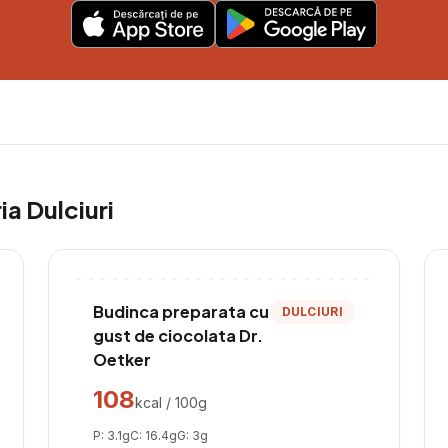
ria
Dulciuri
Budinca preparata cu
DULCIURI
gust de ciocolata Dr.
Oetker
108
kcal / 100g
P:
3.1
g
C:
16.4
g
G:
3
g