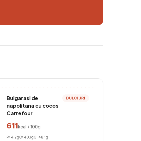
Bulgarasi de
DULCIURI
napolitana cu cocos
Carrefour
611
kcal / 100g
P:
4.2
g
C:
40.1
g
G:
48.1
g