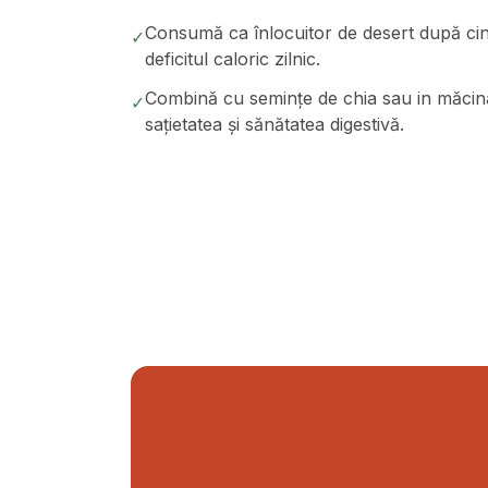
Consumă ca înlocuitor de desert după cină 
✓
deficitul caloric zilnic.
Combină cu semințe de chia sau in măcina
✓
sațietatea și sănătatea digestivă.