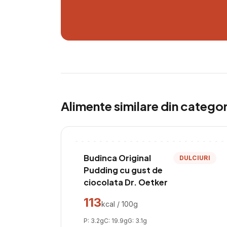
Alimente similare din catego
Budinca Original
DULCIURI
Pudding cu gust de
ciocolata Dr. Oetker
113
kcal / 100g
P:
3.2
g
C:
19.9
g
G:
3.1
g