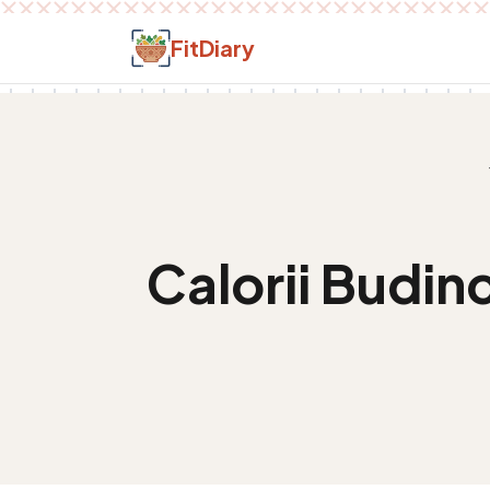
Salt la conținut
FitDiary
Calorii
Budinc