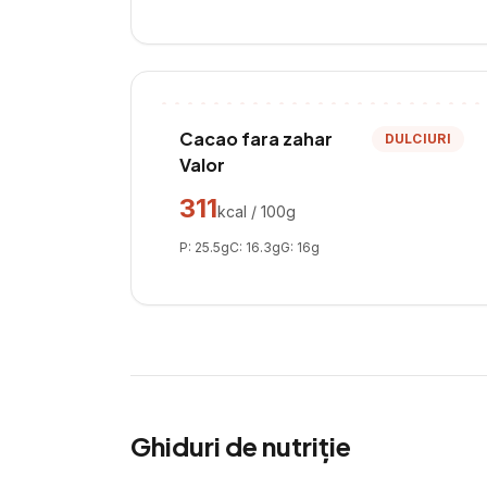
Cacao fara zahar
DULCIURI
Valor
311
kcal / 100g
P:
25.5
g
C:
16.3
g
G:
16
g
Ghiduri de nutriție