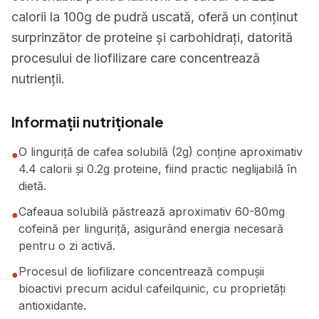
calorii la 100g de pudră uscată, oferă un conținut
surprinzător de proteine și carbohidrați, datorită
procesului de liofilizare care concentrează
nutrienții.
Informații nutriționale
O linguriță de cafea solubilă (2g) conține aproximativ
●
4.4 calorii și 0.2g proteine, fiind practic neglijabilă în
dietă.
Cafeaua solubilă păstrează aproximativ 60-80mg
●
cofeină per linguriță, asigurând energia necesară
pentru o zi activă.
Procesul de liofilizare concentrează compușii
●
bioactivi precum acidul cafeilquinic, cu proprietăți
antioxidante.