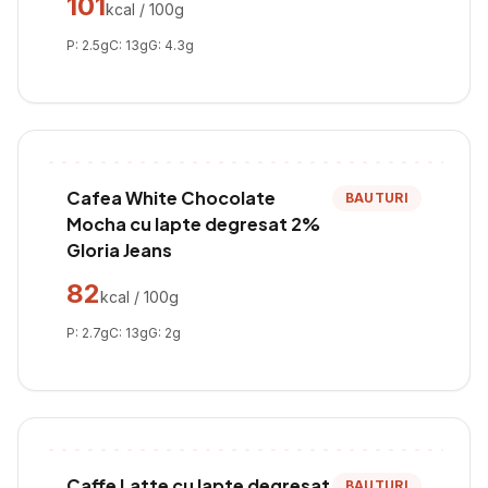
101
kcal / 100g
P:
2.5
g
C:
13
g
G:
4.3
g
Cafea White Chocolate
BAUTURI
Mocha cu lapte degresat 2%
Gloria Jeans
82
kcal / 100g
P:
2.7
g
C:
13
g
G:
2
g
Caffe Latte cu lapte degresat
BAUTURI