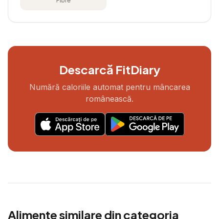
Fibre
Descarcă FitDiary
Numără caloriile automat pentru mâncarea
românească.
Alimente similare din categoria