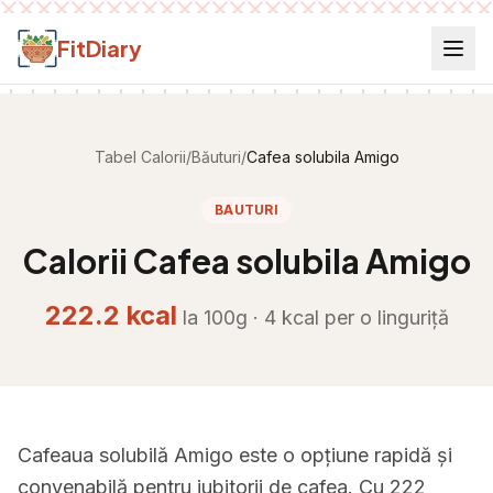
Salt la conținut
FitDiary
Tabel Calorii
/
Băuturi
/
Cafea solubila Amigo
BAUTURI
Calorii
Cafea solubila Amigo
222.2
kcal
la 100g ·
4
kcal per
o linguriță
Cafeaua solubilă Amigo este o opțiune rapidă și
convenabilă pentru iubitorii de cafea. Cu 222