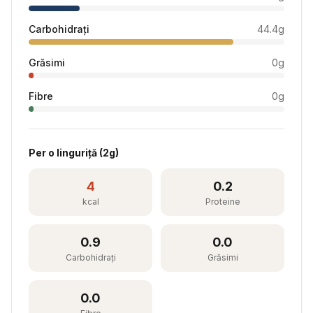
Carbohidrați
44.4
g
Grăsimi
0
g
Fibre
0
g
Per
o linguriță
(
2
g)
4
0.2
kcal
Proteine
0.9
0.0
Carbohidrați
Grăsimi
0.0