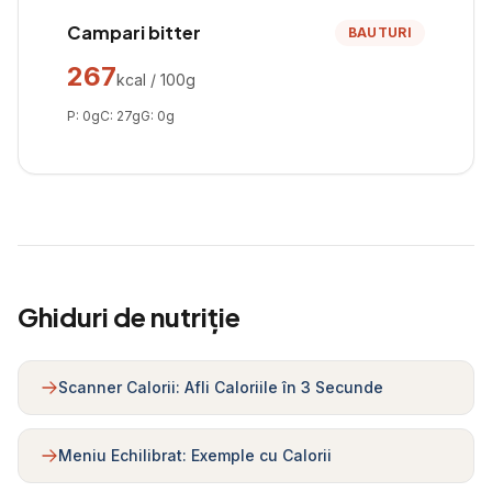
Campari bitter
BAUTURI
267
kcal / 100g
P:
0
g
C:
27
g
G:
0
g
Ghiduri de nutriție
Scanner Calorii: Afli Caloriile în 3 Secunde
Meniu Echilibrat: Exemple cu Calorii