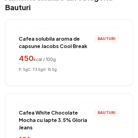
Bauturi
Cafea solubila aroma de
BAUTURI
capsune Jacobs Cool Break
450
kcal / 100g
P:
5
g
C:
73.5
g
G:
15.5
g
Cafea White Chocolate
BAUTURI
Mocha cu lapte 3.5% Gloria
Jeans