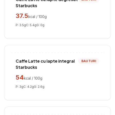
Starbucks
37.5
kcal / 100g
P:
3.5
g
C:
5.4
g
G:
0
g
Caffe Latte cu lapte integral
BAUTURI
Starbucks
54
kcal / 100g
P:
3
g
C:
4.2
g
G:
2.6
g