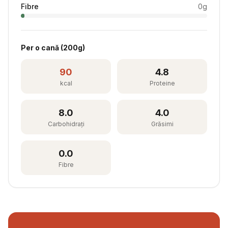
Fibre
0
g
Per
o cană
(
200
g)
90
4.8
kcal
Proteine
8.0
4.0
Carbohidrați
Grăsimi
0.0
Fibre