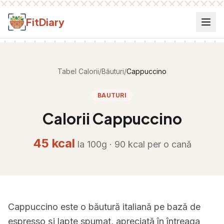
Salt la conținut
FitDiary
Tabel Calorii
/
Băuturi
/
Cappuccino
BAUTURI
Calorii
Cappuccino
45
kcal
la 100g ·
90
kcal per
o cană
Cappuccino este o băutură italiană pe bază de
espresso și lapte spumat, apreciată în întreaga