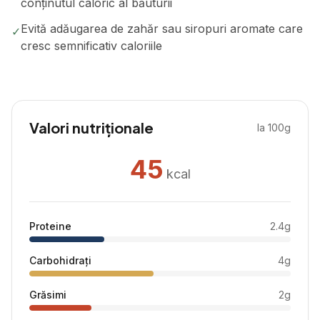
conținutul caloric al băuturii
Evită adăugarea de zahăr sau siropuri aromate care
✓
cresc semnificativ caloriile
Valori nutriționale
la 100g
45
kcal
Proteine
2.4
g
Carbohidrați
4
g
Grăsimi
2
g