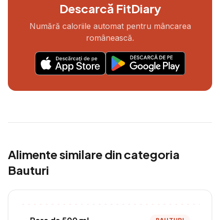
Descarcă FitDiary
Numără caloriile automat pentru mâncarea
românească.
Alimente similare din categoria
Bauturi