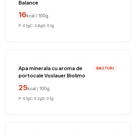
Balance
16
kcal / 100g
P:
0.1
g
C:
3.8
g
G:
0.1
g
Apa minerala cu aroma de
BAUTURI
portocale Voslauer Biolimo
25
kcal / 100g
P:
0.1
g
C:
5.2
g
G:
0.1
g