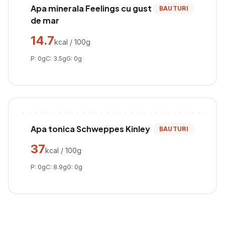
Apa minerala Feelings cu gust
BAUTURI
de mar
14.7
kcal / 100g
P:
0
g
C:
3.5
g
G:
0
g
Apa tonica Schweppes Kinley
BAUTURI
37
kcal / 100g
P:
0
g
C:
8.9
g
G:
0
g